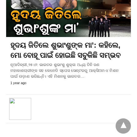
ହୃଦୟ ଜିତିଲେ ଶୁଭାଂଶୁଙ୍କ ମା’: କହିଲେ,
ମୋ ବୋହୂ ପାଇଁ ହୋଇଛି ସବୁକିଛି ସମ୍ଭବ
ନୂଆଦିଳ୍ଲୀ,୨୫।୬: ଭାରତର ଶୁଭାଂଶୁ ଶୁକ୍ଳା ଅନ୍ୟ ତିନି ଜଣ
ମହାକାଶଚାରୀଙ୍କ ସହ କେନେଡି ସ୍ପେସ ସେଣ୍ଟରରୁ ଆକ୍ସିଅମ-୪ ମିଶନ
ପାଇଁ ଉଡ଼ାଣ ଭରିଛନ୍ତି। ଏହି ମିଶନକୁ ଭାରତର…
1 year ago