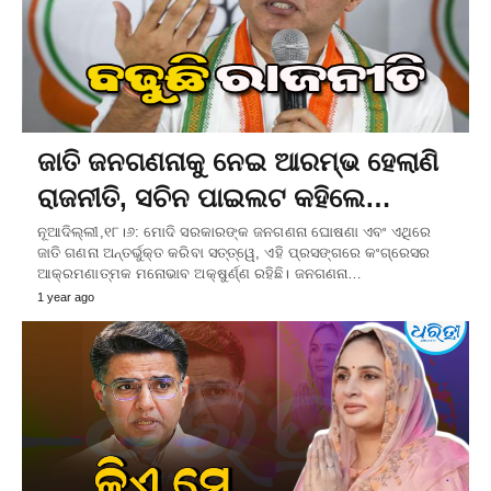
ଜାତି ଜନଗଣନାକୁ ନେଇ ଆରମ୍ଭ ହେଲାଣି
ରାଜନୀତି, ସଚିନ ପାଇଲଟ କହିଲେ…
ନୂଆଦିଲ୍ଲୀ,୧୮।୬: ମୋଦି ସରକାରଙ୍କ ଜନଗଣନା ଘୋଷଣା ଏବଂ ଏଥିରେ
ଜାତି ଗଣନା ଅନ୍ତର୍ଭୁକ୍ତ କରିବା ସତ୍ତ୍ୱେ, ଏହି ପ୍ରସଙ୍ଗରେ କଂଗ୍ରେସର
ଆକ୍ରମଣାତ୍ମକ ମନୋଭାବ ଅକ୍ଷୁର୍ଣ୍ଣ ରହିଛି। ଜନଗଣନା…
1 year ago