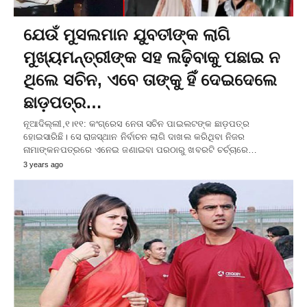
ଯେଉଁ ମୁସଲମାନ ଯୁବତୀଙ୍କ ଲାଗି
ମୁଖ୍ୟମନ୍ତ୍ରୀଙ୍କ ସହ ଲଢ଼ିବାକୁ ପଛାଇ ନ
ଥିଲେ ସଚିନ, ଏବେ ତାଙ୍କୁ ହିଁ ଦେଇଦେଲେ
ଛାଡ଼ପତ୍ର…
ନୂଆଦିଲ୍ଲୀ,୧।୧୧: କଂଗ୍ରେସ ନେତା ସଚିନ ପାଇଲଟଙ୍କ ଛାଡ଼ପତ୍ର
ହୋଇସାରିଛି। ସେ ରାଜସ୍ଥାନ ନିର୍ବାଚନ ଲାଗି ଦାଖଲ କରିଥିବା ନିଜର
ନାମାଙ୍କନପତ୍ରରେ ଏନେଇ ଜଣାଇବା ପରଠାରୁ ଖବରଟି ଚର୍ଚ୍ଚାରେ…
3 years ago