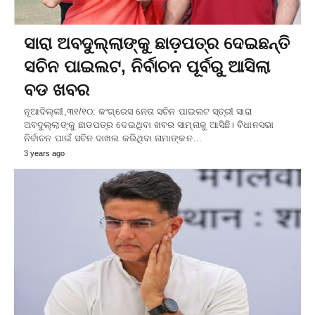
ସାରା ଅବଦୁଲ୍ଲାଙ୍କୁ ଛାଡ଼ପତ୍ର ଦେଇଛନ୍ତି
ସଚିନ ପାଇଲଟ, ନିର୍ବାଚନ ପୂର୍ବରୁ ଆସିଲା
ବଡ ଖବର
ନୂଆଦିଲ୍ଲୀ,୩୧/୧୦: କଂଗ୍ରେସ ନେତା ସଚିନ ପାଇଲଟ ସ୍ତ୍ରୀ ସାରା
ଅବଦୁଲ୍ଲାଙ୍କୁ ଛାଡପତ୍ର ଦେଇଥିବା ଖବର ସାମ୍ନାକୁ ଆସିଛି। ବିଧାନସଭା
ନିର୍ବାଚନ ପାଇଁ ସଚିନ ଦାଖଲ କରିଥିବା ନାମାଙ୍କନ…
3 years ago