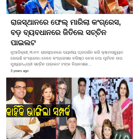
ରାଜସ୍ଥାନରେ ଫେଲ୍ ମାରିଲା କଂଗ୍ରେସ,
ବଡ଼ ବ୍ୟବଧାନରେ ଜିତିଲେ ସଚ୍ଚିନ
ପାଇଲଟ
ନୂଆଦିଲ୍ଲୀ,୩।୧୨: ରାଜସ୍ଥାନରେ ଦୟନୀୟ ପ୍ରଦର୍ଶନ କରି କ୍ଷମତାଚ୍ୟୁତ
ହୋଇଛି କଂଗ୍ରେସ। ତେବେ କଂଗ୍ରେସର ବରିଷ୍ଠ ନେତା ତଥା ପୂର୍ବତନ ଉପ
ମୁଖ୍ୟମନ୍ତ୍ରୀ ସଚ୍ଚିନ ପାଇଲଟ ଟଙ୍କ ବିଧାନସଭା…
3 years ago