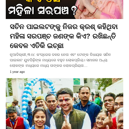
ସଚିନ ପାଇଲଟଙ୍କୁ ନିଜର କ୍ରଶ୍‌ କହିଥିବା
ମହିଳା ସରପଞ୍ଚ ଜଣଙ୍କ କିଏ? ରଖିଛନ୍ତି
କେବଳ ଏତିକି ଇଚ୍ଛା
ନୂଆଦିଲ୍ଲୀ,୩।୪: କଂଗ୍ରେସ ଦଳର ନେତା ଏବଂ ଟୋଙ୍କ ବିଧାୟକ ସଚିନ
ପାଇଲଟ ଯୁବପିଢ଼ିଙ୍କ ମଧ୍ୟରେ ବହୁତ ଲୋକପ୍ରିୟ। ସମାଜର ଅନ୍ୟ
ଲୋକଙ୍କ ମଧ୍ୟରେ ମଧ୍ୟ ତାଙ୍କର ଲୋକପ୍ରିୟତା…
1 year ago