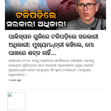
ପାକିସ୍ତାନ ଗୁଳିରେ ଟଳିପଡ଼ିଲେ ସରକାରୀ
ଅଧିକାରୀ: ମୁଖ୍ୟମନ୍ତ୍ରୀ କହିଲେ, ମୋ
ପାଖରେ ଶବ୍ଦ ନାହିଁ…
ଶ୍ରୀନଗର,୧୦।୫: ଜମ୍ମୁ-କଶ୍ମୀରର ରାଜୌରୀରେ ପାକିସ୍ତାନ ପକ୍ଷରୁ
ହୋଇଥିବା ଗୁଳିମାଡ଼ରେ ଜଣେ ସରକାରୀ ଅଧିକାରୀଙ୍କ ମୃତ୍ୟୁ ହୋଇଛି।
ମୁଖ୍ୟମନ୍ତ୍ରୀ ଓମାର ଅବଦୁଲ୍ଲା ଏହି ସୂଚନା ଦେଇଛନ୍ତି। ଅବଦୁଲ୍ଲା
ଅଧିକାରୀଙ୍କ…
1 year ago