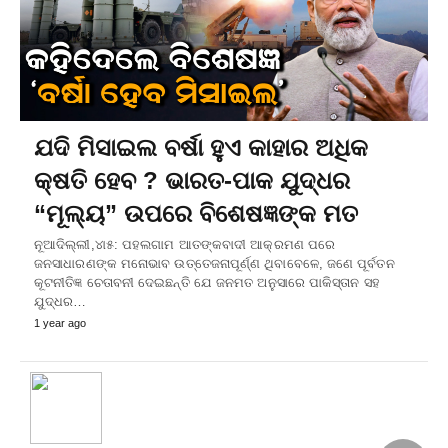
ଯଦି ମିସାଇଲ ବର୍ଷା ହୁଏ କାହାର ଅଧିକ
କ୍ଷତି ହେବ ? ଭାରତ-ପାକ ଯୁଦ୍ଧର
“ମୂଲ୍ୟ” ଉପରେ ବିଶେଷଜ୍ଞଙ୍କ ମତ
ନୂଆଦିଲ୍ଲୀ,୪ା୫: ପହଲଗାମ ଆତଙ୍କବାଦୀ ଆକ୍ରମଣ ପରେ
ଜନସାଧାରଣଙ୍କ ମନୋଭାବ ଉତ୍ତେଜନାପୂର୍ଣ୍ଣ ଥିବାବେଳେ, ଜଣେ ପୂର୍ବତନ
କୂଟନୀତିଜ୍ଞ ଚେତାବନୀ ଦେଇଛନ୍ତି ଯେ ଜନମତ ଅନୁସାରେ ପାକିସ୍ତାନ ସହ
ଯୁଦ୍ଧର…
1 year ago