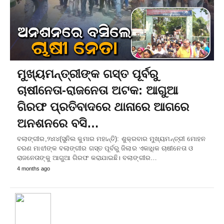
ମୁଖ୍ୟମନ୍ତ୍ରୀଙ୍କ ଗସ୍ତ ପୂର୍ବରୁ
ଚାଷୀନେତା-ରାଜନେତା ଅଟକ: ଆଗୁଆ
ଗିରଫ ପ୍ରତିବାଦରେ ଥାନାରେ ଆଗରେ
ଅନଶନରେ ବସି…
ବଲାଙ୍ଗୀର,୨୪ା୪(ସୁନିଲ କୁମାର ମହାନ୍ତି): ଶୁକ୍ରବାର ମୁଖ୍ୟମନ୍ତ୍ରୀ ମୋହନ
ଚରଣ ମାଝୀଙ୍କ ବଲାଙ୍ଗୀର ଗସ୍ତ ପୂର୍ବରୁ ଜିଲାର ଏକାଧିକ ଚାଷୀନେତା ଓ
ରାଜନେତାଙ୍କୁ ଆଗୁଆ ଗିରଫ କରାଯାଇଛି। ବଲାଙ୍ଗୀର…
4 months ago