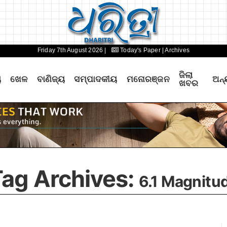
Friday 7th August 2026 |
Today's Paper
| Archives
ଜିଲା
ୟ
ଖେଳ
ବାଣିଜ୍ୟ
ସମ୍ପାଦକୀୟ
ମନୋରଞ୍ଜନ
ଅନ୍
ଖବର
ag Archives:
6.1 Magnitu