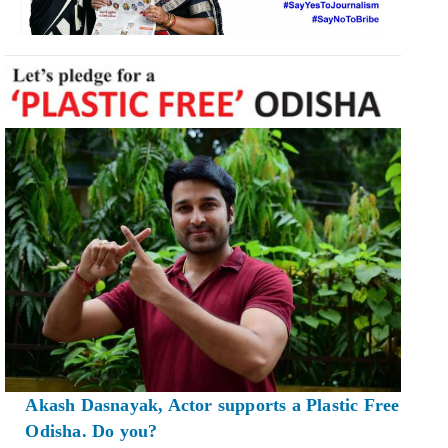
Akash Dasnayak, Actor supports a Plastic Free
Odisha. Do you?