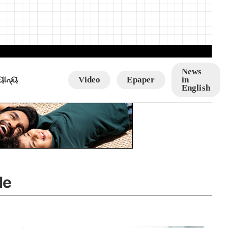
News
ୟାନ୍ୟ
Video
Epaper
in
English
de