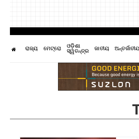
ଓଡ଼ିଶା
ରାଜ୍ୟ
ମେଟ୍ରୋ
ଜାତୀୟ
ଅନ୍ତର୍ଜାତୀ
ସ୍ୱତନ୍ତ୍ର
T