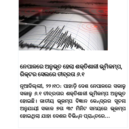
ନେପାଳରେ ଅନୁଭୂତ ହେଲା ଶକ୍ତିଶାଳୀ ଭୂମିକମ୍ପ,
ରିକ୍ଟର ସେଲରେ ତୀବ୍ରତା ୬.୧
ନୂଆଦିଲ୍ଲୀ, ୨୨।୧୦: ପାହାଡ଼ି ଦେଶ ନେପାଳରେ ସକାଳୁ
ସକାଳୁ ୬.୧ ତୀବ୍ରତାର ଶକ୍ତିଶାଳୀ ଭୂମିକମ୍ପ ଅନୁଭୂତ
ହୋଇଛି। ଜାତୀୟ ଭୂକମ୍ପ ବିଜ୍ଞାନ କେନ୍ଦ୍ରର ସୂଚନା
ଅନୁଯାୟୀ ସକାଳ ୭ତା ୩୯ ମିନିଟ ସମୟରେ ଭୂକମ୍ପ
ହୋଇଥିଲା ଯାହା ଦେଶର ବିଭିନ୍ନ ପ୍ରାନ୍ତରେ…