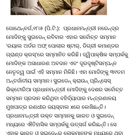
ଗୋଥେନ୍‌ବର୍ଗ,୧୮ା୫ (ପି.ଟି.): ପ୍ରଧାନମନ୍ତ୍ରୀ ନରେନ୍ଦ୍ର
ମୋଦିଙ୍କୁ ସୁଇଡେନ୍‌ ରବିବାର ଏହାର ସର୍ବୋଚ୍ଚ ସମ୍ମାନ
‘ରୟାଲ ଅର୍ଡର ଅଫ୍‌ ପୋଲାର ଷ୍ଟାର୍‌, ଡିଗ୍ରୀ କମାଣ୍ଡର
ଗ୍ରାଣ୍ଡ କ୍ରସ୍‌’ରେ ସମ୍ମାନିତ କରିଛି। ଦ୍ୱିପାକ୍ଷିକ ସମ୍ପର୍କକୁ
ମୋଦିଙ୍କ ଅସାଧାରଣ ଅବଦାନ ଏବଂ ଦୂରଦୃଷ୍ଟିସମ୍ପନ୍ନ
ନେତୃତ୍ୱ ପାଇଁ ଏହି ସମ୍ମାନ ମିଳିଛି। ଏହା ମୋଦିଙ୍କୁ ୩୧ତମ
ଅନ୍ତର୍ଜାତୀୟ ସମ୍ମାନ। ସୁଇଡେନ୍‌ କ୍ରାଉନ୍‌ ପ୍ରିନ୍ସେସ୍‌
ଭିକ୍ଟୋରିଆ ପ୍ରଧାନମନ୍ତ୍ରୀ ମୋଦିଙ୍କୁ ଦେଶର ସର୍ବୋଚ୍ଚ
ସମ୍ମାନ ପ୍ରଦାନ କରିଥିବା ବହିର୍ବ୍ୟାପାର ମନ୍ତ୍ରଣାଳୟ
ମୁଖପାତ୍ର ରଣଧୀର ଜୟସ୍ବାଲ xରେ ଲେଖିଛନ୍ତି।
ପ୍ରଧାନମନ୍ତ୍ରୀ ଉକ୍ତ ସମ୍ମାନକୁ ଭାରତ ଓ ସୁଇଡେନ୍‌
ମଧ୍ୟରେ ଐତିହାସିକ ସମ୍ପର୍କକୁ ଉତ୍ସର୍ଗ କରିଛନ୍ତି। ସେ
ଏହାକୁ ଭାରତ ଓ ସୁଇଡେନ୍‌ର ଲୋକମାନଙ୍କ ମଧ୍ୟରେ ଥିବା