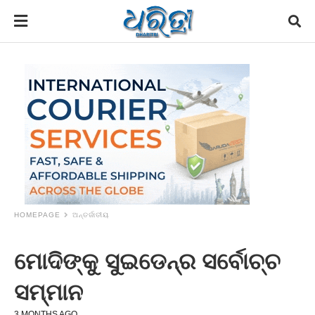
HOMEPAGE
ଅନ୍ତର୍ଜାତୀୟ
ମୋଦିଙ୍କୁ ସୁଇଡେନ୍‌ର ସର୍ବୋଚ୍ଚ
ସମ୍ମାନ
3 MONTHS AGO