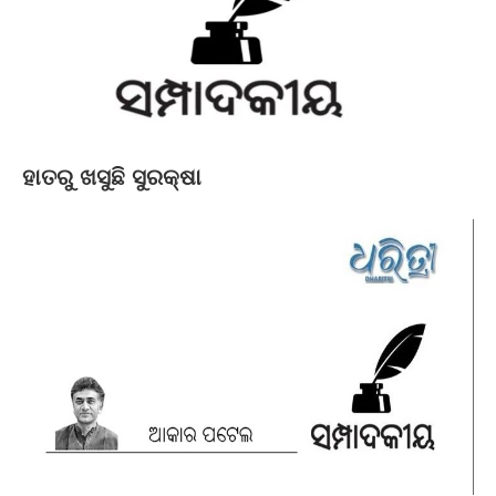
ହାତରୁ ଖସୁଛି ସୁରକ୍ଷା