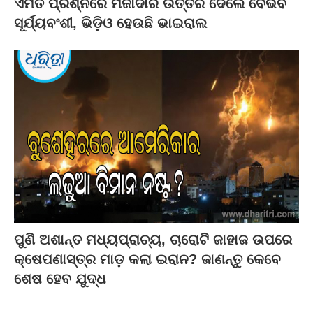
ଏମିତି ପ୍ରଶ୍ନରେ ମଜାଦାର ଉତ୍ତର ଦେଲେ ବୈଭବ
ସୂର୍ଯ୍ୟବଂଶୀ, ଭିଡ଼ିଓ ହେଉଛି ଭାଇରାଲ
ପୁଣି ଅଶାନ୍ତ ମଧ୍ୟପ୍ରାଚ୍ୟ, ଚାରୋଟି ଜାହାଜ ଉପରେ
କ୍ଷେପଣାସ୍ତ୍ର ମାଡ଼ କଲା ଇରାନ? ଜାଣନ୍ତୁ କେବେ
ଶେଷ ହେବ ଯୁଦ୍ଧ