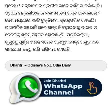
ସ୍ନେହ ଓ ସଦ୍‌ଭାବନାର ପ୍ରତୀକ ଭାବେ ବର୍ଣ୍ଣନା କରିଛନ୍ତି।
ପ୍ରଧାନମନ୍ତ୍ରୀଙ୍କ ନେଦରଲାଣ୍ଡସ୍‌ ଗସ୍ତ ଅବସରରେ ୨
ଦେଶ ମଧ୍ୟରେ ୧୭ଟି ଚୁକ୍ତିନାମା ସ୍ବାକ୍ଷରିତ ହୋଇଛି।
ରଣନୀତିକ ସହଭାଗିତାରେ ସମ୍ପର୍କ ବଢ଼ାଇବାକୁ ଭାରତ ଓ
ନେଦରଲାଣ୍ଡସ୍‌ ସହମତ ହୋଇଛନ୍ତି। ପ୍ରତିରକ୍ଷା,
ଗୁରୁତ୍ୱପୂର୍ଣ୍ଣ ଖଣିଜ ସମେତ ପ୍ରମୁଖ ସେକ୍ଟରଗୁଡ଼ିକରେ
ସହଯୋଗ ବୃଦ୍ଧି ଲାଗି ରାଜିନାମା ହୋଇଛି।
Dharitri – Odisha’s No.1 Odia Daily