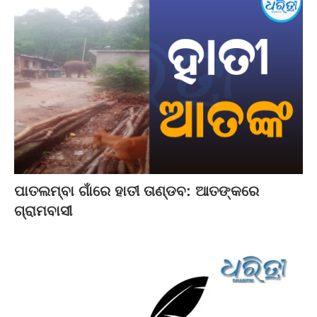
ପାତଲମ୍ବା ଗାଁରେ ହାତୀ ତାଣ୍ଡବ: ଆତଙ୍କରେ
ଗ୍ରାମବାସୀ