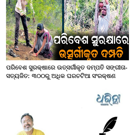
ପରିବେଶ ସୁରକ୍ଷାରେ ଉତ୍ସର୍ଗୀକୃତ ଦମ୍ପତି ସଙ୍ଗୀତା-
ସତ୍ୟଜିତ: ୩୦୦ରୁ ଅଧିକ ଘରଚଟିଆ ସଂରକ୍ଷଣ