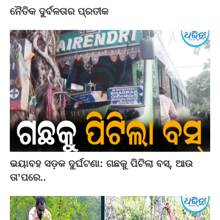
ନୈତିକ ଦୁର୍ବଳତାର ପ୍ରତୀକ
ଭୟାବହ ସଡ଼କ ଦୁର୍ଘଟଣା: ଗଛକୁ ପିଟିଲା ବସ୍‌, ଆଉ
ତା’ପରେ..