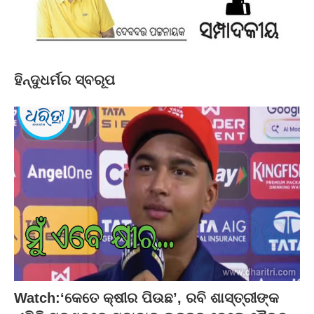
ହିନ୍ଦୁଧର୍ମର ସ୍ବରୂପ
Watch:‘କେତେ କ୍ଷୀର ପିଉଛ’, ରବି ଶାସ୍ତ୍ରୀଙ୍କ