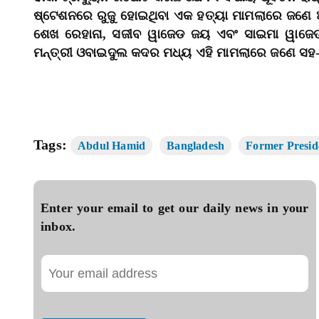
ଷ୍ଟେଶନରେ ରୁଜୁ ହୋଇଥିବା ଏକ ହତ୍ୟା ମାମଲାରେ ଜଣେ ଅ
ଶେଖ ରେହାନା, ସଜୀବ ୱାଜେଡ ଜୟ ଏବଂ ସାଇମା ୱାଜେଡ ପୁ
ମନ୍ତ୍ରୀ ଓବାଇଦୁଲ କଦର ମଧ୍ୟ ଏହି ମାମଲାରେ ଜଣେ ସହ-
Tags:
Abdul Hamid
Bangladesh
Former Presid
Enter your email to get our daily news in your
inbox.