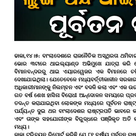
ଢାକା,୧୪।୫: ବାଂଲାଦେଶରେ ରାଜନୈତିକ ଅସ୍ଥିରତା ଥମିବାର 
ଭୋର ୩ଟାରେ ଥାଇଲ୍ୟାଣ୍ଡ ଅଭିମୁଖେ ଯାତ୍ରା କରି ଦେଶ
ବିମାନବନ୍ଦରରୁ ଥାଇ ଏୟାରୱେଜର ଏକ ବିମାନରେ ଚଢ଼ିଥି
ଦେଖାଯାଇଥିଲା। ଯେତେବେଳେ ମଧ୍ୟବର୍ତ୍ତୀକାଳୀନ ସରକାର ନ
ଅଧିକାରୀମାନଙ୍କୁ ନିଲମ୍ବନ ଏବଂ ବଦଳି କଲା ଏବଂ ଏକ ଉ
ଗତ ବର୍ଷ ଶେଖ ହାସିନା ବିରୋଧୀ ଆନ୍ଦୋଳନ ସମୟରେ ପ୍ରଦର୍
ତଦନ୍ତ କରାଯାଇଥିବା ଲୋକଙ୍କ ମଧ୍ୟରେ ପୂର୍ବତନ ରାଷ୍
ପର୍ଯ୍ୟନ୍ତ ଦୁଇ ଥର ବାଂଲାଦେଶର ରାଷ୍ଟ୍ରପତି ଭାବରେ
ଏବଂ ତାଙ୍କ ସହଯୋଗୀଙ୍କ ବିରୁଦ୍ଧରେ ପଞ୍ଜିକୃତ ଅତ
ମଧ୍ୟ।
ଢାକା ଟ୍ରିବ୍ୟୁନ ରିପୋର୍ଟ କରିଛି ଯେ ୮୧ ବର୍ଷୀୟ ପୂର୍ବତ