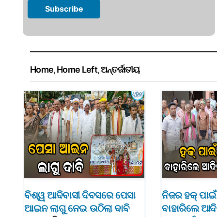
Home
,
Home Left
,
ଅନ୍ତର୍ଜାତୀୟ
ବିଶ୍ୱ ଆଦିବାସୀ ଦିବସରେ ପେସା
ନିଜର ହକ୍‌ ପା
ଆଇନ ଲାଗୁ ନେଇ ଉଠିଲା ଦାବି
ବାହାରିଲେ ଆଦିବ