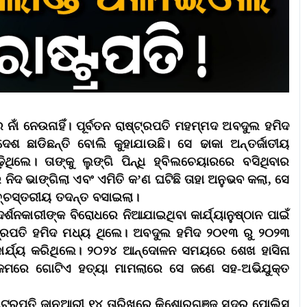
ନାଁ ନେଉନାହିଁ। ପୂର୍ବତନ ରାଷ୍ଟ୍ରପତି ମହମ୍ମଦ ଅବଦୁଲ ହମିଦ
 ଛାଡିଛନ୍ତି ବୋଲି କୁହାଯାଉଛି। ସେ ଢାକା ଅନ୍ତର୍ଜାତୀୟ
ଲେ। ତାଙ୍କୁ ଲୁଙ୍ଗି ପିନ୍ଧି ହ୍ବିଲଚେୟାରରେ ବସିଥିବାର
ିଦ ଭାଙ୍ଗିଲା ଏବଂ ଏମିତି କ’ଣ ଘଟିଛି ତାହା ଅନୁଭବ କଲା, ସେ
ଚ୍ଚସ୍ତରୀୟ ତଦନ୍ତ ବସାଇଲା।
ଶନକାରୀଙ୍କ ବିରୋଧରେ ନିଆଯାଇଥିବା କାର୍ଯ୍ୟାନୁଷ୍ଠାନ ପାଇଁ
ଟ୍ରପତି ହମିଦ ମଧ୍ୟ ଥିଲେ। ଅବଦୁଲ ହମିଦ ୨୦୧୩ ରୁ ୨୦୨୩
 କାର୍ଯ୍ୟ କରିଥିଲେ। ୨୦୨୪ ଆନ୍ଦୋଳନ ସମୟରେ ଶେଖ ହାସିନା
ି କମରେ ଗୋଟିଏ ହତ୍ୟା ମାମଲାରେ ସେ ଜଣେ ସହ-ଅଭିଯୁକ୍ତ
ନ ରାଷ୍ଟ୍ରପତି ଜାନୁଆରୀ ୧୪ ତାରିଖରେ କିଶୋରଗଞ୍ଜ ସଦର ପୋଲିସ