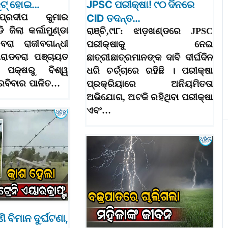
ୁଟ୍‌ ହୋଇ…
JPSC ପରୀକ୍ଷା! ୯୦ ଦିନରେ
୯ା୮(ପ୍ରଦୀପ କୁମାର
CID ତଦନ୍ତ…
ି ଜିଲା କର୍ଲାମୁଣ୍ଡା
ରାଞ୍ଚି,୯ା୮: ଝାଡ଼ଖଣ୍ଡରେ JPSC
ରା ରାଜୀବଗାନ୍ଧୀ
ପରୀକ୍ଷାକୁ ନେଇ
ାଡବରା ପଞ୍ଚାୟତ
ଛାତ୍ରୀଛାତ୍ରମାନଙ୍କ ଦାବି ଦୀର୍ଘଦିନ
ପକ୍ଷରୁ ବିଶ୍ୱ
ଧରି ଚର୍ଚ୍ଚାରେ ରହିଛି । ପରୀକ୍ଷା
 ରବିବାର ପାଳିତ…
ପ୍ରକ୍ରିୟାରେ ଅନିୟମିତତା
ଅଭିଯୋଗ, ଅଟକି ରହିଥିବା ପରୀକ୍ଷା
ଏବଂ…
ି ବିମାନ ଦୁର୍ଘଟଣା,