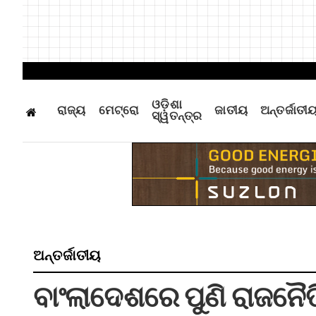
ଓଡ଼ିଶା
ରାଜ୍ୟ
ମେଟ୍ରୋ
ଜାତୀୟ
ଅନ୍ତର୍ଜାତୀ
ସ୍ୱତନ୍ତ୍ର
ଅନ୍ତର୍ଜାତୀୟ
ବାଂଲାଦେଶରେ ପୁଣି ରାଜନୈତି