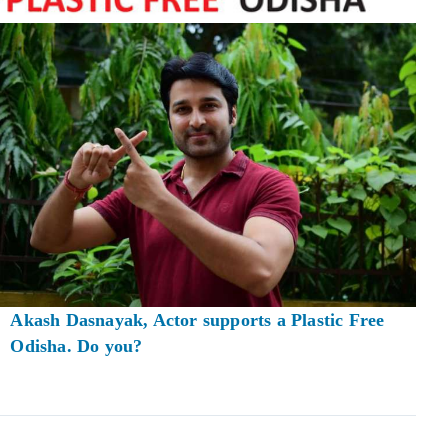
Akash Dasnayak, Actor supports a Plastic Free
Odisha. Do you?