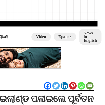
News
ୟାନ୍ୟ
Video
Epaper
in
English
 ଥାଇଲାଣ୍ଡ ପଳାଇଲେ ପୂର୍ବତନ