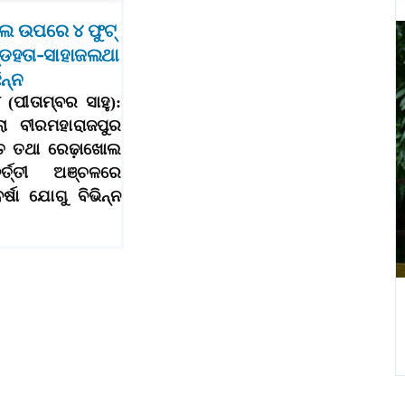
ଲ ଉପରେ ୪ ଫୁଟ୍‌
୍ଡହତା-ସାହାଜଲଥା
ିନ୍ନ
(ପୀତାମ୍ବର ସାହୁ):
ିଲା ବୀରମହାରାଜପୁର
ତ ତଥା ରେଢ଼ାଖୋଲ
୍ତ୍ତୀ ଅଞ୍ଚଳରେ
୍ଷା ଯୋଗୁ ବିଭିନ୍ନ