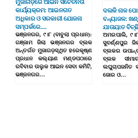
ମୁଜାଗଡ଼ରେ ଆଇନ ସଚେତନତା
କାର୍ଯ୍ୟକ୍ରମ: ଆଇନଗତ
ଦଲକି ନାଳ ପୋ
ଅଧିକାର ଓ ସରକାରୀ ଯୋଜନା
ବନ୍ୟାଜଳ: ଖଣ
ସମ୍ପର୍କରେ….
ଯାତାୟାତ ବିଚ୍ଛ
ଭଞ୍ଜନଗର, ୯।୮ (ବାବୁଲା ପ୍ରଧାନ):
ଅମରପାଲି, ୯।୮ 
ଗଞ୍ଜାମ ଜିଲା ଭଞ୍ଜନଗର ବ୍ଲକ
ସୁବର୍ଣ୍ଣପୁର ଜ
ଅନ୍ତର୍ଗତ ମୁଜାଗଡ଼ସ୍ଥିତ ହରେକୃଷ୍ଣ
ବ୍ଲକର ଉପାନ୍
ପ୍ରଧାନ କଲ୍ୟାଣ ମଣ୍ଡପଠାରେ
ବ୍ଲକ ସୀମାବର
ରବିବାର ତାଲୁକ ଆଇନ ସେବା କମିଟି,
ଲଘୁଚାପଜନିତ ବର
ଭଞ୍ଜନଗର…
ଜୋର ଓ…