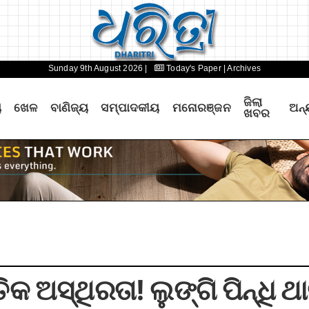
Sunday 9th August 2026 |
Today's Paper
| Archives
ଜିଲା
ୟ
ଖେଳ
ବାଣିଜ୍ୟ
ସମ୍ପାଦକୀୟ
ମନୋରଞ୍ଜନ
ଅନ୍
ଖବର
କ ଅସ୍ଥିରତା! ଲୁଙ୍ଗି ପିନ୍ଧି