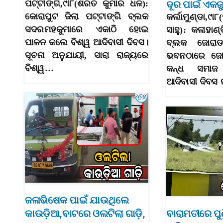
ପଟ୍ଟାଙ୍ଗି,୯ା୮(ଶରତ କୁମାର ଧଳ):
ଦୂର ପାଇଁ ଏକଜ
କୋରାପୁଟ ଜିଲା ପଟ୍ଟାଙ୍ଗି ବ୍ଲକ
କର୍ଲାମୁଣ୍ଡା,
ସଦରମହକୁମାରେ ଏକାଠି ହୋଇ
ସାହୁ): କଳାହାଣ୍ଡ
ପାଳନ କଲେ ବିଶ୍ୱ ଆଦିବାସୀ ଦିବସ।
ବ୍ଲକ ଜୋରାଡବ
ସୂଚନା ଅନୁଯାୟୀ, ସାରା ରାଜ୍ୟରେ
ଭବନଠାରେ ଜୋର
ବିଶ୍ୱ…
କନ୍ଧ ସମାଜ 
ଆଦିବାସୀ ଦିବସ
ଜଳାଭିଷେକ ପାଇଁ ଯାଉଥିଲେ
କାଉଡ଼ିଆ,ବାଟରେ ଓଲଟିଲା ଗାଡ଼ି,
ବାରାମତୀରେ ପୁଣ