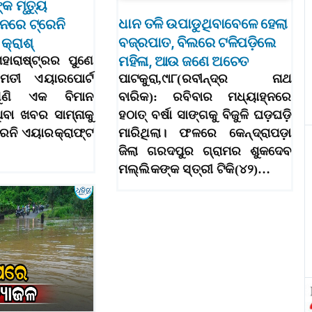
କ ମୃତ୍ୟୁ
ଧାନ ତଳି ଉପାଡୁଥିବାବେଳେ ହେଲା
ନରେ ଟ୍ରେନି
ବଜ୍ରପାତ, ବିଲରେ ଟଳିପଡ଼ିଲେ
କ୍ରାଶ୍
ମହିଳା, ଆଉ ଜଣେ ଅଚେତ
ମହାରାଷ୍ଟ୍ରର ପୁଣେ
ରମତୀ ଏୟାରପୋର୍ଟ
ପାଟକୁରା,୯ା୮(ରବୀନ୍ଦ୍ର ନାଥ
ୁଣି ଏକ ବିମାନ
ବାରିକ): ରବିବାର ମଧ୍ୟାହ୍ନରେ
ିବା ଖବର ସାମ୍ନାକୁ
ହଠାତ୍‌ ବର୍ଷା ସାଙ୍ଗକୁ ବିଜୁଳି ଘଡ଼ଘଡ଼ି
ରେନି ଏୟାରକ୍ରାଫ୍ଟ
ମାରିଥିଲା। ଫଳରେ କେନ୍ଦ୍ରାପଡ଼ା
ଜିଲା ଗରଦପୁର ଗ୍ରାମର ଶୁକଦେବ
ମଲ୍ଲିକଙ୍କ ସ୍ତ୍ରୀ ଟିକି(୪୨)…