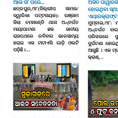
ଆଉ ତା’ ପରେ…
ଅଜିତ ପାୱାରଙ୍
ଛତ୍ରପୁର,୯ା୮(ଦିଲ୍ଲୀପ ସାମଲ/
ହୋଇଥିବା ସ୍ଥା
ଦ୍ୱାରିକା ପଟ୍ଟନାୟକ): ଗଞ୍ଜାମ
ଏୟାରକ୍ରାଫ୍ଟ 
ଜିଲା ଚମାଖଣ୍ଡି ଥାନା ଅନ୍ତର୍ଗତ
ମୁମ୍ବାଇ,୯ା୮: 
ମାୟାପାଟଣା ଛକ ଜାତୀୟ
ଅନ୍ତର୍ଗତ ବା
ରାଜପଥରେ ରବିବାର ଭାରସାମ୍ୟ
ପରିସରରେ ପ
ହରାଇ ଏକ ଟାଟାଏସି ଗାଡ଼ି ଓଲଟି
ଦୁର୍ଘଟଣା ହୋଇଥ
ପଡ଼ିଛି।…
ଆସୁଛି । ଏକ ଟ୍
କ୍ରାଶ୍…