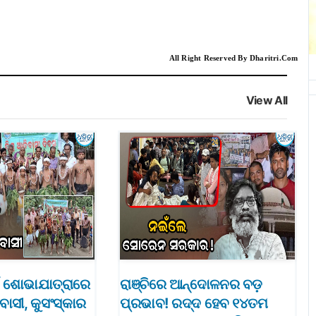
All Right Reserved By Dharitri.Com
View All
ଇଁ ଶୋଭାଯାତ୍ରାରେ
ରାଞ୍ଚିରେ ଆନ୍ଦୋଳନର ବଡ଼
ାସୀ, କୁସଂସ୍କାର
ପ୍ରଭାବ! ରଦ୍ଦ ହେବ ୧୪ତମ