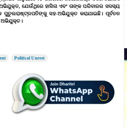
ଭିଯୁକ୍ତ, ଯେଉଁଥିରେ ହାସିନା ଏବଂ ତାଙ୍କ ପରିବାରର ସଦସ୍ୟ
ତୁଲରାଷ୍ଟ୍ରପତିଙ୍କୁ ସହ-ଅଭିଯୁକ୍ତ କରାଯାଇଛି। ପୂର୍ବତନ
ଅଭିଯୁକ୍ତ।
ent
Political Unrest