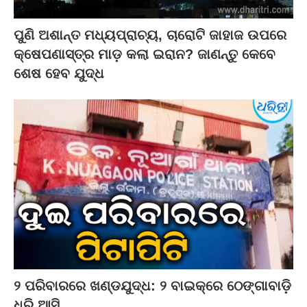
ପୁଣି ଅଶାନ୍ତ ମଧ୍ୟପ୍ରାଚ୍ୟ, ଚାରୋଟି ଜାହାଜ ଉପରେ
କ୍ଷେପଣାସ୍ତ୍ର ମାଡ଼ କଲା ଇରାନ? ଜାଣନ୍ତୁ କେବେ
ଶେଷ ହେବ ଯୁଦ୍ଧ
୨ ପରିବାରରେ ଖଣ୍ଡଯୁଦ୍ଧ: ୨ ବାଇକ୍‌ରେ ଠେଙ୍ଗାବାଡ଼ି
ଧରି ଆସି…