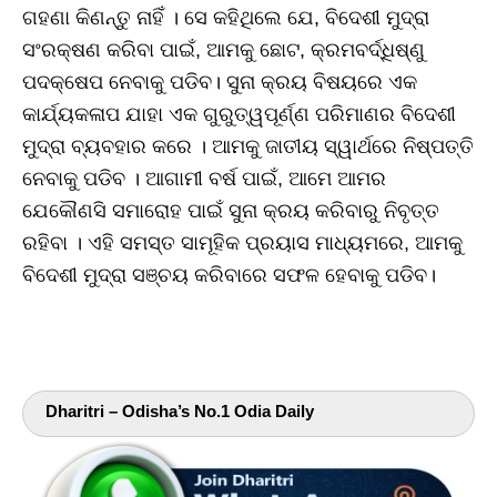
ଗହଣା କିଣନ୍ତୁ ନାହିଁ । ସେ କହିଥିଲେ ଯେ, ବିଦେଶୀ ମୁଦ୍ରା
ସଂରକ୍ଷଣ କରିବା ପାଇଁ, ଆମକୁ ଛୋଟ, କ୍ରମବର୍ଦ୍ଧିଷ୍ଣୁ
ପଦକ୍ଷେପ ନେବାକୁ ପଡିବ। ସୁନା କ୍ରୟ ବିଷୟରେ ଏକ
କାର୍ଯ୍ୟକଳାପ ଯାହା ଏକ ଗୁରୁତ୍ୱପୂର୍ଣ୍ଣ ପରିମାଣର ବିଦେଶୀ
ମୁଦ୍ରା ବ୍ୟବହାର କରେ । ଆମକୁ ଜାତୀୟ ସ୍ୱାର୍ଥରେ ନିଷ୍ପତ୍ତି
ନେବାକୁ ପଡିବ । ଆଗାମୀ ବର୍ଷ ପାଇଁ, ଆମେ ଆମର
ଯେକୌଣସି ସମାରୋହ ପାଇଁ ସୁନା କ୍ରୟ କରିବାରୁ ନିବୃତ୍ତ
ରହିବା । ଏହି ସମସ୍ତ ସାମୂହିକ ପ୍ରୟାସ ମାଧ୍ୟମରେ, ଆମକୁ
ବିଦେଶୀ ମୁଦ୍ରା ସଞ୍ଚୟ କରିବାରେ ସଫଳ ହେବାକୁ ପଡିବ।
Dharitri – Odisha’s No.1 Odia Daily