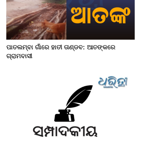
ପାତଲମ୍ବା ଗାଁରେ ହାତୀ ତାଣ୍ଡବ: ଆତଙ୍କରେ
ଗ୍ରାମବାସୀ