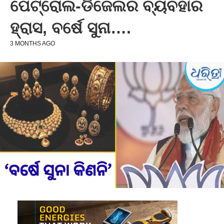
ପେଟ୍ରୋଲ-ଡିଜେଲର ବ୍ୟବହାର
ହ୍ରାସ, ବର୍ଷେ ସୁନା….
3 MONTHS AGO