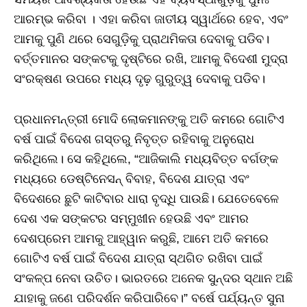
ଆରମ୍ଭ କରିବା । ଏହା କରିବା ଜାତୀୟ ସ୍ୱାର୍ଥରେ ହେବ, ଏବଂ
ଆମକୁ ପୁଣି ଥରେ ସେଗୁଡ଼ିକୁ ପ୍ରାଥମିକତା ଦେବାକୁ ପଡିବ।
ବର୍ତ୍ତମାନର ସଙ୍କଟକୁ ଦୃଷ୍ଟିରେ ରଖି, ଆମକୁ ବିଦେଶୀ ମୁଦ୍ରା
ସଂରକ୍ଷଣ ଉପରେ ମଧ୍ୟ ଦୃଢ଼ ଗୁରୁତ୍ୱ ଦେବାକୁ ପଡିବ।
ପ୍ରଧାନମନ୍ତ୍ରୀ ମୋଦି ଲୋକମାନଙ୍କୁ ଅତି କମରେ ଗୋଟିଏ
ବର୍ଷ ପାଇଁ ବିଦେଶ ଗସ୍ତରୁ ନିବୃତ୍ତ ରହିବାକୁ ଅନୁରୋଧ
କରିଥିଲେ। ସେ କହିଥିଲେ, “ଆଜିକାଲି ମଧ୍ୟବିତ୍ତ ବର୍ଗଙ୍କ
ମଧ୍ୟରେ ଡେଷ୍ଟିନେସନ୍ ବିବାହ, ବିଦେଶ ଯାତ୍ରା ଏବଂ
ବିଦେଶରେ ଛୁଟି କାଟିବାର ଧାରା ବୃଦ୍ଧି ପାଉଛି। ଯେତେବେଳେ
ଦେଶ ଏକ ସଙ୍କଟର ସମ୍ମୁଖୀନ ହେଉଛି ଏବଂ ଆମର
ଦେଶପ୍ରେମ ଆମକୁ ଆହ୍ୱାନ କରୁଛି, ଆମେ ଅତି କମରେ
ଗୋଟିଏ ବର୍ଷ ପାଇଁ ବିଦେଶ ଯାତ୍ରା ସ୍ଥଗିତ ରଖିବା ପାଇଁ
ସଂକଳ୍ପ ନେବା ଉଚିତ। ଭାରତରେ ଅନେକ ସୁନ୍ଦର ସ୍ଥାନ ଅଛି
ଯାହାକୁ ଜଣେ ପରିଦର୍ଶନ କରିପାରିବେ।” ବର୍ଷେ ପର୍ଯ୍ୟନ୍ତ ସୁନା