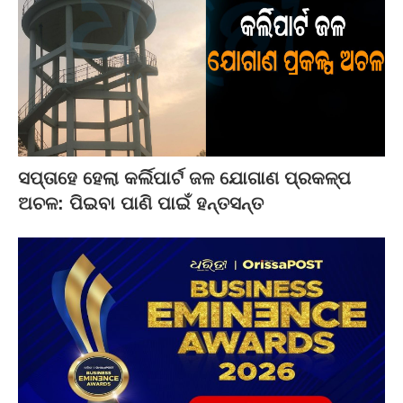
ସପ୍ତାହେ ହେଲା କର୍ଲିପାର୍ଟ ଜଳ ଯୋଗାଣ ପ୍ରକଳ୍ପ
ଅଚଳ: ପିଇବା ପାଣି ପାଇଁ ହନ୍ତସନ୍ତ