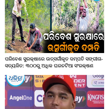
ପରିବେଶ ସୁରକ୍ଷାରେ ଉତ୍ସର୍ଗୀକୃତ ଦମ୍ପତି ସଙ୍ଗୀତା-
ସତ୍ୟଜିତ: ୩୦୦ରୁ ଅଧିକ ଘରଚଟିଆ ସଂରକ୍ଷଣ