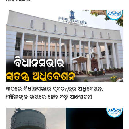
୩୦ରେ ବିଧାନସଭାର ସ୍ବତନ୍ତ୍ର ଅଧିବେଶନ:
ମହିଳାଙ୍କ ଉପରେ ହେବ ବଡ଼ ଆଲୋଚନା