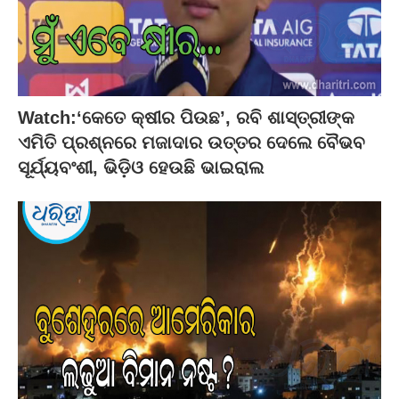
Watch:‘କେତେ କ୍ଷୀର ପିଉଛ’, ରବି ଶାସ୍ତ୍ରୀଙ୍କ
ଏମିତି ପ୍ରଶ୍ନରେ ମଜାଦାର ଉତ୍ତର ଦେଲେ ବୈଭବ
ସୂର୍ଯ୍ୟବଂଶୀ, ଭିଡ଼ିଓ ହେଉଛି ଭାଇରାଲ