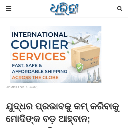
HOMEPAGE
ଜାତୀୟ
ଯୁଦ୍ଧର ପ୍ରଭାବକୁ କମ୍ କରିବାକୁ
ମୋଦିଙ୍କ ବଡ଼ ଆହ୍ବାନ;