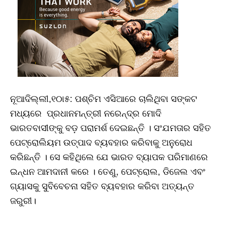
ନୂଆଦିଲ୍ଲୀ,୧୦ା୫: ପଶ୍ଚିମ ଏସିଆରେ ଚାଲିଥିବା ସଙ୍କଟ
ମଧ୍ୟରେ ପ୍ରଧାନମନ୍ତ୍ରୀ ନରେନ୍ଦ୍ର ମୋଦି
ଭାରତବାସୀଙ୍କୁ ବଡ଼ ପରାମର୍ଶ ଦେଇଛନ୍ତି । ସଂଯମତାର ସହିତ
ପେଟ୍ରୋଲିୟମ ଉତ୍ପାଦ ବ୍ୟବହାର କରିବାକୁ ଅନୁରୋଧ
କରିଛନ୍ତି । ସେ କହିଥିଲେ ଯେ ଭାରତ ବ୍ୟାପକ ପରିମାଣରେ
ଇନ୍ଧନ ଆମଦାନୀ କରେ । ତେଣୁ, ପେଟ୍ରୋଲ, ଡିଜେଲ ଏବଂ
ଗ୍ୟାସକୁ ସୁବିବେଚନା ସହିତ ବ୍ୟବହାର କରିବା ଅତ୍ୟନ୍ତ
ଜରୁରୀ।