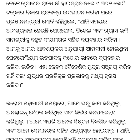
ତେଲେଙ୍ଗାନାର ରାଜଧାନୀ ହାଇଦ୍ରାବାଦରେ ୯,୩୭୭ କୋଟି
ଟଙ୍କାର ବିକାଶ ପ୍ରକଳ୍ପ ଉଦଘାଟନ କରିବା ପରେ
ପ୍ରଧାନମନ୍ତ୍ରୀ ମୋଦି କହିଥିଲେ, “ଆଜି ସମୟର
ଆବଶ୍ୟକତା ହେଉଛି ପେଟ୍ରୋଲ, ଡିଜେଲ ଏବଂ ଗ୍ୟାସ ଭଳି
ସାମଗ୍ରୀକୁ ବହୁତ ସଂଯମତାର ସହିତ ବ୍ୟବହାର କରିବା।
ଆମକୁ ଆମର ଆବଶ୍ୟକତା ଅନୁଯାୟୀ ଆମଦାନୀ ହୋଇଥିବା
ପେଟ୍ରୋଲିୟମ ଉତ୍ପାଦକୁ କଠୋର ଭାବରେ ବ୍ୟବହାର
କରିବା ଉଚିତ। ଏହା କେବଳ ବୈଦେଶିକ ମୁଦ୍ରା ସଞ୍ଚୟ କରିବ
ନାହିଁ ବରଂ ଯୁଦ୍ଧର ପ୍ରତିକୂଳ ପ୍ରଭାବକୁ ମଧ୍ୟ ହ୍ରାସ
କରିବ।”
କରୋନା ମହାମାରୀ ସମୟରେ, ଆମେ ଘରୁ କାମ କରିଥିଲୁ,
ଅନଲାଇନ୍ ବୈଠକ କରିଥିଲୁ ଏବଂ ଭିଡିଓ କନଫରେନ୍ସ
କରିଥିଲୁ । ଆମେ ଏପରି ଅନେକ ସିଷ୍ଟମ ବିକଶିତ କରିଥିଲୁ
ଏବଂ ଆମେ ସେମାନଙ୍କ ସହିତ ଅଭ୍ୟସ୍ତ ହୋଇଗଲୁ । ଆଜି,
ସମୟର ଆବଶ୍ୟକତା ହେଉଛି ଏହି ବ୍ୟବସ୍ଥାଗୁଡ଼ିକୁ ପୁନଃ