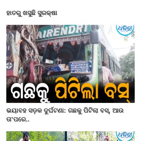
ହାତରୁ ଖସୁଛି ସୁରକ୍ଷା
ଭୟାବହ ସଡ଼କ ଦୁର୍ଘଟଣା: ଗଛକୁ ପିଟିଲା ବସ୍‌, ଆଉ
ତା’ପରେ..