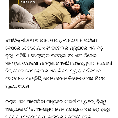
ନୂଆଦିଲ୍ଲୀ,୧୫।୫: ଯାହା ଭୟ ଥିଲା ସେୟା ହିଁ ଘଟିଲା।
ଦେଶରେ ପେଟ୍ରୋଲ ଏବଂ ଡିଜେଲର ମୂଲ୍ୟରେ ଏକ ବଡ଼
ବୃଦ୍ଧି ଘଟିଛି । ପେଟ୍ରୋଲ ୩ଟଙ୍କା ୧୪ ଏବଂ ଡିଜେଲ
୩ଟଙ୍କା ୧୧ପଇସା ମହଙ୍ଗା ହୋଇଛି। ଫଳସ୍ୱରୂପ, ରାଜଧାନୀ
ଦିଲ୍ଲୀରେ ପେଟ୍ରୋଲର ଏକ ଲିଟର ମୂଲ୍ୟ ବର୍ତ୍ତମାନ
୯୭.୯୧ ରେ ପହଞ୍ଚିଛି, ଯେତେବେଳେ ଡିଜେଲର ଏକ ଲିଟର
ମୂଲ୍ୟ ୯୦.୭୮।
ଇରାନ ଏବଂ ଆମେରିକା ମଧ୍ୟରେ ସଂଘର୍ଷ ମଧ୍ୟରେ, ବିଶ୍ୱ
ଅସ୍ଥିରତା ସହିତ, ଅଶୋଧିତ ତୈଳ ମୂଲ୍ୟରେ ଏକ ବଡ଼ ବୃଦ୍ଧି
ଘଟିଥିଲା। ଫଳସ୍ୱରୂପ, ଭାରତର ସରକାରୀ ତୈଳ