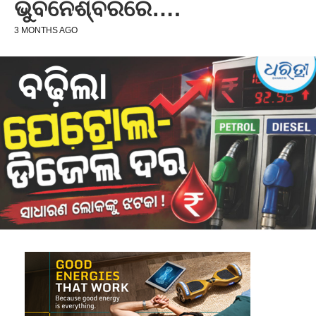
ଭୁବନେଶ୍ବରରେ….
3 MONTHS AGO