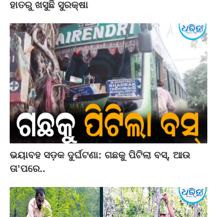
ହାତରୁ ଖସୁଛି ସୁରକ୍ଷା
ଭୟାବହ ସଡ଼କ ଦୁର୍ଘଟଣା: ଗଛକୁ ପିଟିଲା ବସ୍‌, ଆଉ
ତା’ପରେ..