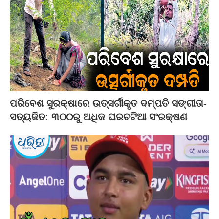
ପରିବେଶ ସୁରକ୍ଷାରେ ଉତ୍ସର୍ଗୀକୃତ ଦମ୍ପତି ସଙ୍ଗୀତା-
ସତ୍ୟଜିତ: ୩୦୦ରୁ ଅଧିକ ଘରଚଟିଆ ସଂରକ୍ଷଣ