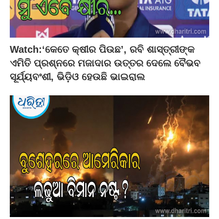
Watch:‘କେତେ କ୍ଷୀର ପିଉଛ’, ରବି ଶାସ୍ତ୍ରୀଙ୍କ
ଏମିତି ପ୍ରଶ୍ନରେ ମଜାଦାର ଉତ୍ତର ଦେଲେ ବୈଭବ
ସୂର୍ଯ୍ୟବଂଶୀ, ଭିଡ଼ିଓ ହେଉଛି ଭାଇରାଲ