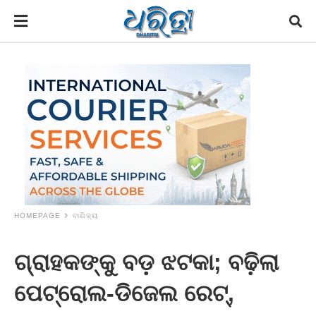
HOMEPAGE
ବାଣିଜ୍ୟ
ଗ୍ରାହକଙ୍କୁ ବଡ଼ ଝଟକା; ବଢ଼ିଲା
ପେଟ୍ରୋଲ-ଡିଜେଲ ରେଟ୍,