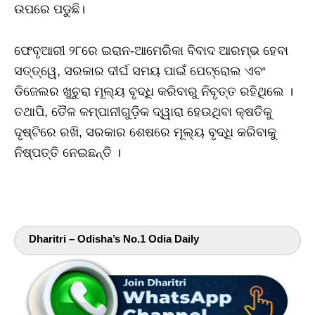
ଉପରେ ପଡୁଛି।
ଫେବୃଆରୀ ୨୮ରେ ଇରାନ-ଆମେରିକା ବିବାଦ ଆରମ୍ଭ ହେବା
ସତ୍ତ୍ୱେ, ସରକାର ଦୀର୍ଘ ସମୟ ପାଇଁ ପେଟ୍ରୋଲ ଏବଂ
ଡିଜେଲର ଖୁଚୁରା ମୂଲ୍ୟ ବୃଦ୍ଧି କରିବାରୁ ନିବୃତ୍ତ ରହିଥିଲେ ।
ତଥାପି, ତୈଳ କମ୍ପାନୀଗୁଡ଼ିକ ଦ୍ୱାରା ହେଉଥିବା କ୍ଷତିକୁ
ଦୃଷ୍ଟିରେ ରଖି, ସରକାର ଶେଷରେ ମୂଲ୍ୟ ବୃଦ୍ଧି କରିବାକୁ
ନିଷ୍ପତ୍ତି ନେଇଛନ୍ତି ।
Dharitri – Odisha’s No.1 Odia Daily