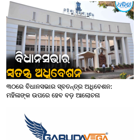
୩୦ରେ ବିଧାନସଭାର ସ୍ବତନ୍ତ୍ର ଅଧିବେଶନ:
ମହିଳାଙ୍କ ଉପରେ ହେବ ବଡ଼ ଆଲୋଚନା