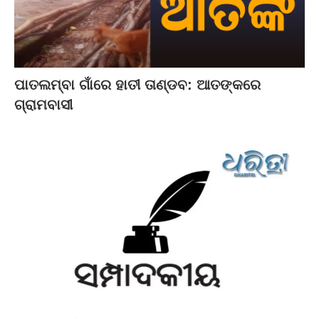
ପାତଲମ୍ବା ଗାଁରେ ହାତୀ ତାଣ୍ଡବ: ଆତଙ୍କରେ
ଗ୍ରାମବାସୀ