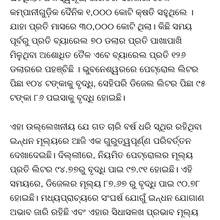
କମ୍ପାନୀଗୁଡ଼ିକ ଦୈନିକ ୧,୦୦୦ କୋଟି କ୍ଷତି ସହୁଥିଲେ ।
ଯାହା ପ୍ରତି ମାସରେ ୩୦,୦୦୦ କୋଟି ଥିଲା। କିଛି ସମୟ
ପୂର୍ବରୁ ପ୍ରତି ବ୍ୟାରେଲ ୭୦ ଡଲାର ପ୍ରତି ପାଖାପାଖି
ମିଳୁଥିବା ଅଶୋଧିତ ତୈଳ ଏବେ ବ୍ୟାରେଲ ପ୍ରତି ୧୨୬
ଡଲାରରେ ପହଞ୍ଚିଛି । ଭୁବନେଶ୍ୱରରେ ପେଟ୍ରୋଲ ଲିଟର
ପିଛା ୧୦୪ ଟଙ୍କାକୁ ବୃଦ୍ଧି, ସେହିପରି ଡିଜେଲ ଲିଟର ପିଛା ୯୫
ଟଙ୍କା ୮୬ ପଇସାକୁ ବୃଦ୍ଧି ହୋଇଛି।
ଏହା ଉଲ୍ଲେଖନୀୟ ଯେ ଗତ ଚାରି ବର୍ଷ ଧରି ସ୍ଥିର ରହିଥିବା
ଇନ୍ଧନ ମୂଲ୍ୟରେ ଆଜି ଏକ ଗୁରୁତ୍ୱପୂର୍ଣ୍ଣ ପରିବର୍ତ୍ତନ
ଦେଖାଦେଇଛି। ଦିଲ୍ଲୀରେ, ନିୟମିତ ପେଟ୍ରୋଲର ମୂଲ୍ୟ
ପ୍ରତି ଲିଟର ୯୪.୭୭ରୁ ବୃଦ୍ଧି ପାଇ ୯୭.୯୧ ହୋଇଛି। ଏହି
ସମୟରେ, ଡିଜେଲର ମୂଲ୍ୟ ୮୭.୬୭ ରୁ ବୃଦ୍ଧି ପାଇ ୯୦.୭୮
ହୋଇଛି। ମଧ୍ୟପ୍ରାଚ୍ୟରେ ସଂଘର୍ଷ ଯୋଗୁଁ ଇନ୍ଧନ ଯୋଗାଣ
ଅଭାବ ଜାରି ରହିଛି ଏବଂ ଏହାର ସିଧାସଳଖ ପ୍ରଭାବ ମୂଲ୍ୟ