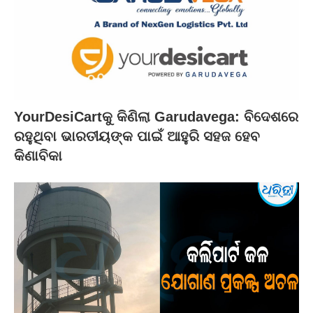
YourDesiCartକୁ କିଣିଲା Garudavega: ବିଦେଶରେ
ରହୁଥିବା ଭାରତୀୟଙ୍କ ପାଇଁ ଆହୁରି ସହଜ ହେବ
କିଣାବିକା