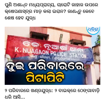
ପୁଣି ଅଶାନ୍ତ ମଧ୍ୟପ୍ରାଚ୍ୟ, ଚାରୋଟି ଜାହାଜ ଉପରେ
କ୍ଷେପଣାସ୍ତ୍ର ମାଡ଼ କଲା ଇରାନ? ଜାଣନ୍ତୁ କେବେ
ଶେଷ ହେବ ଯୁଦ୍ଧ
୨ ପରିବାରରେ ଖଣ୍ଡଯୁଦ୍ଧ: ୨ ବାଇକ୍‌ରେ ଠେଙ୍ଗାବାଡ଼ି
ଧରି ଆସି…