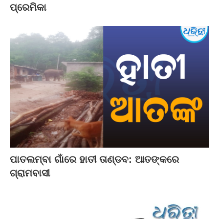
ପ୍ରେମିକା
ପାତଲମ୍ବା ଗାଁରେ ହାତୀ ତାଣ୍ଡବ: ଆତଙ୍କରେ
ଗ୍ରାମବାସୀ