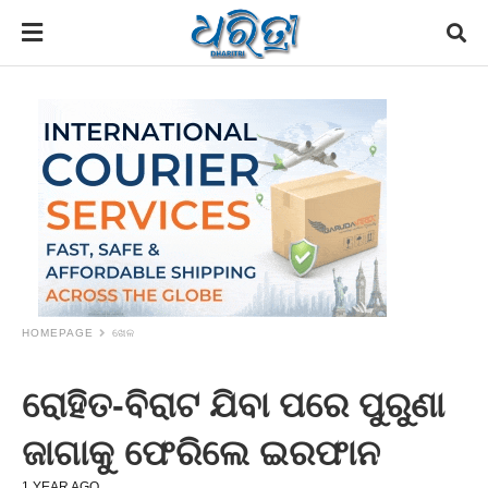
HOMEPAGE
ଖେଳ
ରୋହିତ-ବିରାଟ ଯିବା ପରେ ପୁରୁଣା
ଜାଗାକୁ ଫେରିଲେ ଇରଫାନ
1 YEAR AGO