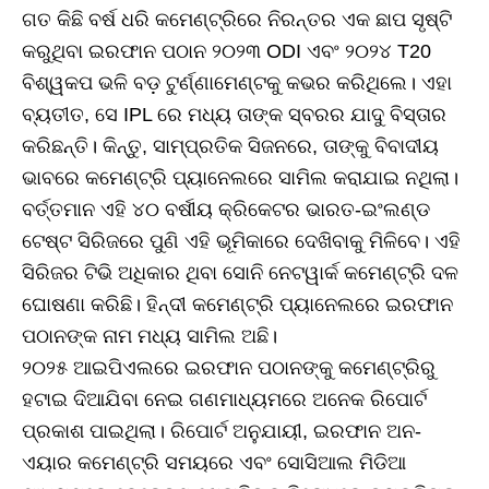
ଗତ କିଛି ବର୍ଷ ଧରି କମେଣ୍ଟ୍ରିରେ ନିରନ୍ତର ଏକ ଛାପ ସୃଷ୍ଟି
କରୁଥିବା ଇରଫାନ ପଠାନ ୨୦୨୩ ODI ଏବଂ ୨୦୨୪ T20
ବିଶ୍ୱକପ ଭଳି ବଡ଼ ଟୁର୍ଣ୍ଣାମେଣ୍ଟକୁ କଭର କରିଥିଲେ। ଏହା
ବ୍ୟତୀତ, ସେ IPL ରେ ମଧ୍ୟ ତାଙ୍କ ସ୍ବରର ଯାଦୁ ବିସ୍ତାର
କରିଛନ୍ତି। କିନ୍ତୁ, ସାମ୍ପ୍ରତିକ ସିଜନରେ, ତାଙ୍କୁ ବିବାଦୀୟ
ଭାବରେ କମେଣ୍ଟ୍ରି ପ୍ୟାନେଲରେ ସାମିଲ କରାଯାଇ ନଥିଲା।
ବର୍ତ୍ତମାନ ଏହି ୪୦ ବର୍ଷୀୟ କ୍ରିକେଟର ଭାରତ-ଇଂଲଣ୍ଡ
ଟେଷ୍ଟ ସିରିଜରେ ପୁଣି ଏହି ଭୂମିକାରେ ଦେଖିବାକୁ ମିଳିବେ। ଏହି
ସିରିଜର ଟିଭି ଅଧିକାର ଥିବା ସୋନି ନେଟୱାର୍କ କମେଣ୍ଟ୍ରି ଦଳ
ଘୋଷଣା କରିଛି। ହିନ୍ଦୀ କମେଣ୍ଟ୍ରି ପ୍ୟାନେଲରେ ଇରଫାନ
ପଠାନଙ୍କ ନାମ ମଧ୍ୟ ସାମିଲ ଅଛି।
୨୦୨୫ ଆଇପିଏଲରେ ଇରଫାନ ପଠାନଙ୍କୁ କମେଣ୍ଟ୍ରିରୁ
ହଟାଇ ଦିଆଯିବା ନେଇ ଗଣମାଧ୍ୟମରେ ଅନେକ ରିପୋର୍ଟ
ପ୍ରକାଶ ପାଇଥିଲା। ରିପୋର୍ଟ ଅନୁଯାୟୀ, ଇରଫାନ ଅନ-
ଏୟାର କମେଣ୍ଟ୍ରି ସମୟରେ ଏବଂ ସୋସିଆଲ ମିଡିଆ