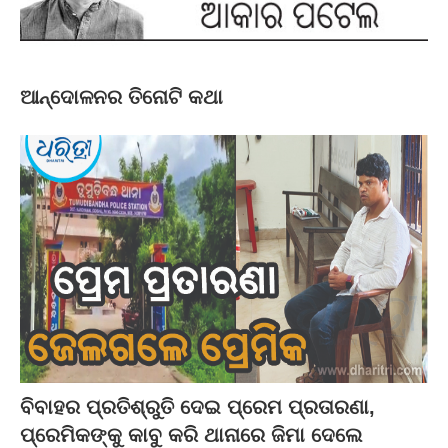
ଆନ୍ଦୋଳନର ତିନୋଟି କଥା
ବିବାହର ପ୍ରତିଶ୍ରୁତି ଦେଇ ପ୍ରେମ ପ୍ରତାରଣା,
ପ୍ରେମିକଙ୍କୁ କାବୁ କରି ଥାନାରେ ଜିମା ଦେଲେ