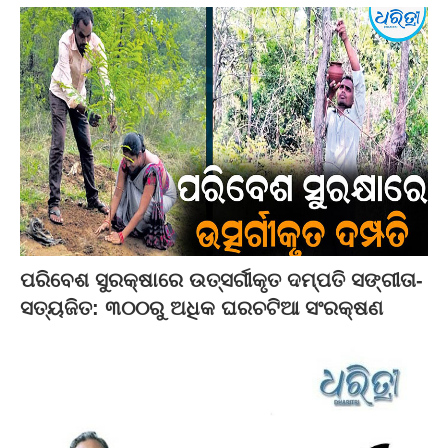
ପରିବେଶ ସୁରକ୍ଷାରେ ଉତ୍ସର୍ଗୀକୃତ ଦମ୍ପତି ସଙ୍ଗୀତା-
ସତ୍ୟଜିତ: ୩୦୦ରୁ ଅଧିକ ଘରଚଟିଆ ସଂରକ୍ଷଣ