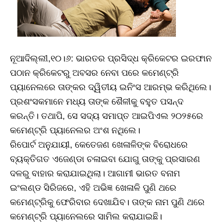
ନୂଆଦିଲ୍ଲୀ,୧୦।୬: ଭାରତର ପ୍ରସିଦ୍ଧ କ୍ରିକେଟର ଇରଫାନ
ପଠାନ କ୍ରିକେଟରୁ ଅବସର ନେବା ପରେ କମେଣ୍ଟ୍ରି
ପ୍ୟାନେଲରେ ତାଙ୍କର ଦ୍ୱିତୀୟ ଇନିଂସ ଆରମ୍ଭ କରିଥିଲେ।
ପ୍ରଶଂସକମାନେ ମଧ୍ୟ ତାଙ୍କ ଶୈଳୀକୁ ବହୁତ ପସନ୍ଦ
କରନ୍ତି। ତଥାପି, ସେ ସଦ୍ୟ ସମାପ୍ତ ଆଇପିଏଲ ୨୦୨୫ରେ
କମେଣ୍ଟ୍ରି ପ୍ୟାନେଲର ଅଂଶ ନଥିଲେ।
ରିପୋର୍ଟ ଅନୁଯାୟୀ, କେତେଜଣ ଖେଳାଳିଙ୍କ ବିରୋଧରେ
ବ୍ୟକ୍ତିଗତ ଏଜେଣ୍ଡା ଚଳାଇବା ଯୋଗୁ ତାଙ୍କୁ ପ୍ରସାରଣ
ଦଳରୁ ବାହାର କରାଯାଇଥିଲା। ଆଗାମୀ ଭାରତ ବନାମ
ଇଂଲଣ୍ଡ ସିରିଜରେ, ଏହି ଅଭିଜ୍ଞ ଖେଳାଳି ପୁଣି ଥରେ
କମେଣ୍ଟ୍ରିକୁ ଫେରିବାର ଦେଖାଯିବ। ତାଙ୍କ ନାମ ପୁଣି ଥରେ
କମେଣ୍ଟ୍ରି ପ୍ୟାନେଲରେ ସାମିଲ କରାଯାଇଛି।