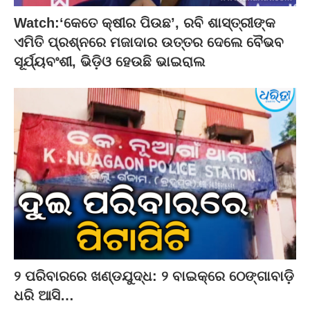
Watch:‘କେତେ କ୍ଷୀର ପିଉଛ’, ରବି ଶାସ୍ତ୍ରୀଙ୍କ
ଏମିତି ପ୍ରଶ୍ନରେ ମଜାଦାର ଉତ୍ତର ଦେଲେ ବୈଭବ
ସୂର୍ଯ୍ୟବଂଶୀ, ଭିଡ଼ିଓ ହେଉଛି ଭାଇରାଲ
୨ ପରିବାରରେ ଖଣ୍ଡଯୁଦ୍ଧ: ୨ ବାଇକ୍‌ରେ ଠେଙ୍ଗାବାଡ଼ି
ଧରି ଆସି…