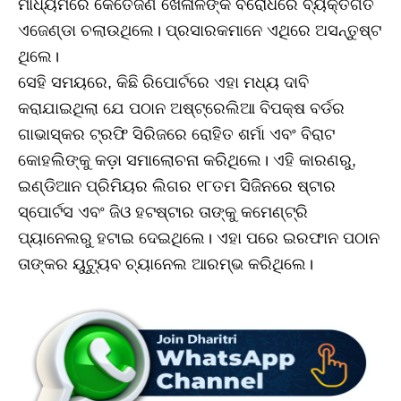
ମାଧ୍ୟମରେ କେତେଜଣ ଖେଳାଳିଙ୍କ ବିରୋଧରେ ବ୍ୟକ୍ତିଗତ
ଏଜେଣ୍ଡା ଚଲାଉଥିଲେ। ପ୍ରସାରକମାନେ ଏଥିରେ ଅସନ୍ତୁଷ୍ଟ
ଥିଲେ।
ସେହି ସମୟରେ, କିଛି ରିପୋର୍ଟରେ ଏହା ମଧ୍ୟ ଦାବି
କରାଯାଇଥିଲା ଯେ ପଠାନ ଅଷ୍ଟ୍ରେଲିଆ ବିପକ୍ଷ ବର୍ଡର
ଗାଭାସ୍କର ଟ୍ରଫି ସିରିଜରେ ରୋହିତ ଶର୍ମା ଏବଂ ବିରାଟ
କୋହଲିଙ୍କୁ କଡ଼ା ସମାଲୋଚନା କରିଥିଲେ। ଏହି କାରଣରୁ,
ଇଣ୍ଡିଆନ ପ୍ରିମିୟର ଲିଗର ୧୮ତମ ସିଜିନରେ ଷ୍ଟାର
ସ୍ପୋର୍ଟସ ଏବଂ ଜିଓ ହଟଷ୍ଟାର ତାଙ୍କୁ କମେଣ୍ଟ୍ରି
ପ୍ୟାନେଲରୁ ହଟାଇ ଦେଇଥିଲେ। ଏହା ପରେ ଇରଫାନ ପଠାନ
ତାଙ୍କର ୟୁଟ୍ୟୁବ ଚ୍ୟାନେଲ ଆରମ୍ଭ କରିଥିଲେ।