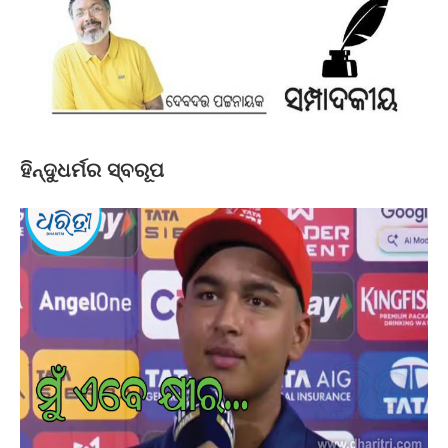
ହିନ୍ଦୁଧର୍ମର ସ୍ବରୂପ