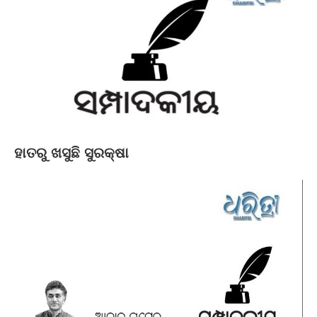
ହାତରୁ ଖସୁଛି ସୁରକ୍ଷା