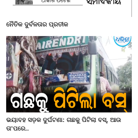
ନୈତିକ ଦୁର୍ବଳତାର ପ୍ରତୀକ
ଭୟାବହ ସଡ଼କ ଦୁର୍ଘଟଣା: ଗଛକୁ ପିଟିଲା ବସ୍‌, ଆଉ
ତା’ପରେ..