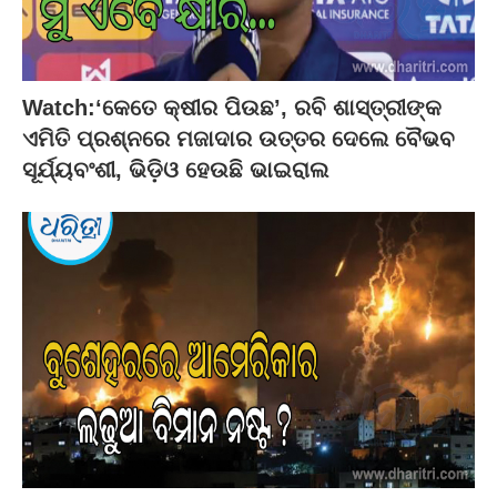
Watch:‘କେତେ କ୍ଷୀର ପିଉଛ’, ରବି ଶାସ୍ତ୍ରୀଙ୍କ
ଏମିତି ପ୍ରଶ୍ନରେ ମଜାଦାର ଉତ୍ତର ଦେଲେ ବୈଭବ
ସୂର୍ଯ୍ୟବଂଶୀ, ଭିଡ଼ିଓ ହେଉଛି ଭାଇରାଲ