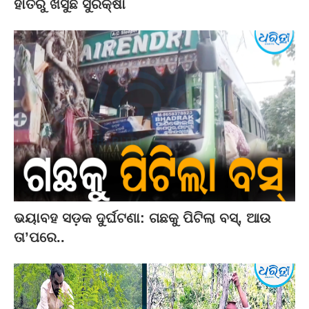
ହାତରୁ ଖସୁଛି ସୁରକ୍ଷା
ଭୟାବହ ସଡ଼କ ଦୁର୍ଘଟଣା: ଗଛକୁ ପିଟିଲା ବସ୍‌, ଆଉ
ତା’ପରେ..