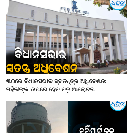
୩୦ରେ ବିଧାନସଭାର ସ୍ବତନ୍ତ୍ର ଅଧିବେଶନ:
ମହିଳାଙ୍କ ଉପରେ ହେବ ବଡ଼ ଆଲୋଚନା