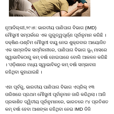
ନୂଆଦିଲ୍ଲୀ,୨୯।୫: ଭାରତୀୟ ପାଣିପାଗ ବିଭାଗ (IMD)
ମୌସୁମୀ ସମ୍ପର୍କରେ ଏକ ଗୁରୁତ୍ୱପୂର୍ଣ୍ଣ ପୂର୍ବାନୁମାନ କରିଛି ।
ଦକ୍ଷିଣ-ପଶ୍ଚିମ ମୌସୁମୀ ବାୟୁ ନେଇ ଶୁକ୍ରବାର ଆୟୋଜିତ
ଏକ ସାମ୍ବାଦିକ ସମ୍ମିଳନୀରେ, ପାଣିପାଗ ବିଭାଗ ଜୁନ୍‌ ମାସରେ
ସ୍ୱାଭାବିକଠାରୁ କମ୍‌ ବର୍ଷା ହୋଇପାରେ ବୋଲି ଆକଳନ କରିଛି
। ‘ଓଡ଼ିଶାରେ ମଧ୍ୟ ସ୍ୱାଭାବିକଠୁ କମ୍‌ ବର୍ଷା ସମ୍ଭାବନା
ରହିଥିବା କୁହାଯାଇଛି ।
ଏହା ପୂର୍ବରୁ, ଭାରତୀୟ ପାଣିପାଗ ବିଭାଗ ଏପ୍ରିଲ୍ ୧୩
ତାରିଖରେ ପ୍ରଥମ ମୌସୁମୀ ପୂର୍ବାନୁମାନ ଜାରି କରିଥିଲା। ଆଜି
ପ୍ରକାଶିତ ଦ୍ୱିତୀୟ ପୂର୍ବାନୁମାନରେ, ଭାରତରେ ୯୪ ପ୍ରତିଶତ
କମ୍‌ ବର୍ଷା ହେବା ଆଶଙ୍କା ରହିଥିବା ନେଇ IMD ଡିଜି