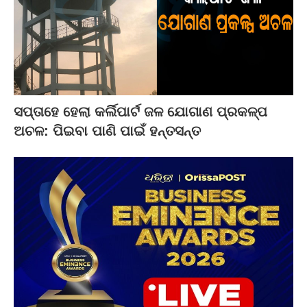
ସପ୍ତାହେ ହେଲା କର୍ଲିପାର୍ଟ ଜଳ ଯୋଗାଣ ପ୍ରକଳ୍ପ
ଅଚଳ: ପିଇବା ପାଣି ପାଇଁ ହନ୍ତସନ୍ତ