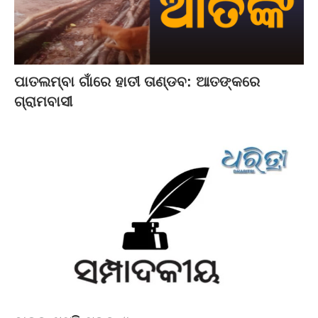
ପାତଲମ୍ବା ଗାଁରେ ହାତୀ ତାଣ୍ଡବ: ଆତଙ୍କରେ
ଗ୍ରାମବାସୀ