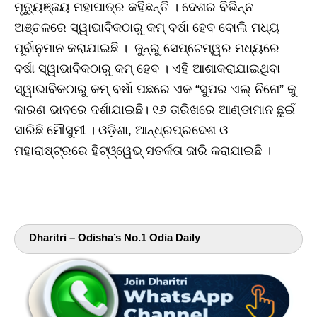
ମୃତ୍ୟୁଞ୍ଜୟ ମହାପାତ୍ର କହିଛନ୍ତି । ଦେଶର ବିଭିନ୍ନ
ଅଞ୍ଚଳରେ ସ୍ୱାଭାବିକଠାରୁ କମ୍ ବର୍ଷା ହେବ ବୋଲି ମଧ୍ୟ
ପୂର୍ବାନୁମାନ କରାଯାଇଛି । ଜୁନ୍‌ରୁ ସେପ୍ଟେମ୍ୱର ମଧ୍ୟରେ
ବର୍ଷା ସ୍ୱାଭାବିକଠାରୁ କମ୍‌ ହେବ । ଏହି ଆଶାକରାଯାଇଥିବା
ସ୍ୱାଭାବିକଠାରୁ କମ୍ ବର୍ଷା ପଛରେ ଏକ “ସୁପର ଏଲ୍ ନିନୋ” କୁ
କାରଣ ଭାବରେ ଦର୍ଶାଯାଇଛି। ୧୬ ତାରିଖରେ ଆଣ୍ଡାମାନ ଛୁଇଁ
ସାରିଛି ମୌସୁମୀ । ଓଡ଼ିଶା, ଆନ୍ଧ୍ରପ୍ରଦେଶ ଓ
ମହାରାଷ୍ଟ୍ରରେ ହିଟ୍‌ଓ୍ୱେଭ୍‌ ସତର୍କତା ଜାରି କରାଯାଇଛି ।
Dharitri – Odisha’s No.1 Odia Daily