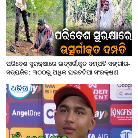
ପରିବେଶ ସୁରକ୍ଷାରେ ଉତ୍ସର୍ଗୀକୃତ ଦମ୍ପତି ସଙ୍ଗୀତା-
ସତ୍ୟଜିତ: ୩୦୦ରୁ ଅଧିକ ଘରଚଟିଆ ସଂରକ୍ଷଣ