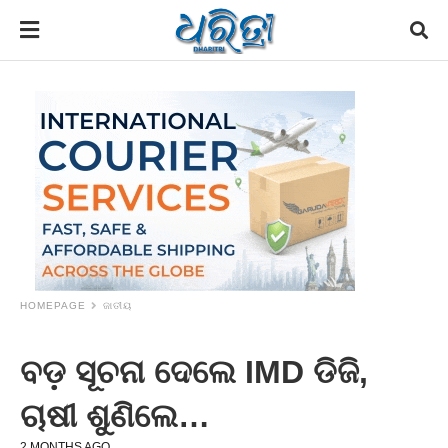
HOMEPAGE
ଜାତୀୟ
ବଡ଼ ସୂଚନା ଦେଲେ IMD ଡିଜି,
ଚାଷୀ ଶୁଣିଲେ…
2 MONTHS AGO