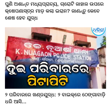
ପୁଣି ଅଶାନ୍ତ ମଧ୍ୟପ୍ରାଚ୍ୟ, ଚାରୋଟି ଜାହାଜ ଉପରେ
କ୍ଷେପଣାସ୍ତ୍ର ମାଡ଼ କଲା ଇରାନ? ଜାଣନ୍ତୁ କେବେ
ଶେଷ ହେବ ଯୁଦ୍ଧ
୨ ପରିବାରରେ ଖଣ୍ଡଯୁଦ୍ଧ: ୨ ବାଇକ୍‌ରେ ଠେଙ୍ଗାବାଡ଼ି
ଧରି ଆସି…