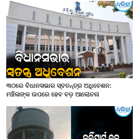
୩୦ରେ ବିଧାନସଭାର ସ୍ବତନ୍ତ୍ର ଅଧିବେଶନ:
ମହିଳାଙ୍କ ଉପରେ ହେବ ବଡ଼ ଆଲୋଚନା