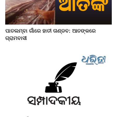
ପାତଲମ୍ବା ଗାଁରେ ହାତୀ ତାଣ୍ଡବ: ଆତଙ୍କରେ
ଗ୍ରାମବାସୀ