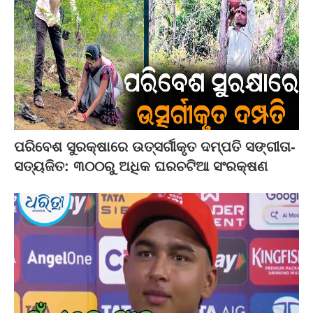
ପରିବେଶ ସୁରକ୍ଷାରେ ଉତ୍ସର୍ଗୀକୃତ ଦମ୍ପତି ସଙ୍ଗୀତା-
ସତ୍ୟଜିତ: ୩୦୦ରୁ ଅଧିକ ଘରଚଟିଆ ସଂରକ୍ଷଣ