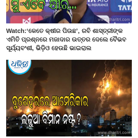
Watch:‘କେତେ କ୍ଷୀର ପିଉଛ’, ରବି ଶାସ୍ତ୍ରୀଙ୍କ
ଏମିତି ପ୍ରଶ୍ନରେ ମଜାଦାର ଉତ୍ତର ଦେଲେ ବୈଭବ
ସୂର୍ଯ୍ୟବଂଶୀ, ଭିଡ଼ିଓ ହେଉଛି ଭାଇରାଲ