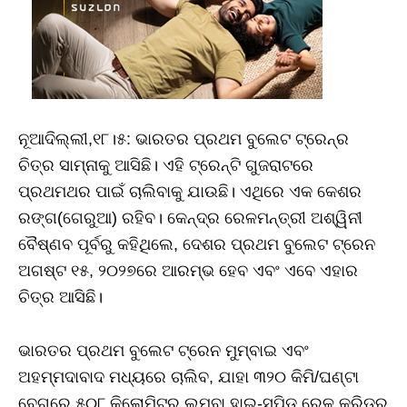
ନୂଆଦିଲ୍ଲୀ,୧୮।୫: ଭାରତର ପ୍ରଥମ ବୁଲେଟ ଟ୍ରେନ୍‌ର
ଚିତ୍ର ସାମ୍ନାକୁ ଆସିଛି। ଏହି ଟ୍ରେନ୍‌ଟି ଗୁଜରାଟରେ
ପ୍ରଥମଥର ପାଇଁ ଚାଲିବାକୁ ଯାଉଛି। ଏଥିରେ ଏକ କେଶର
ରଙ୍ଗ(ଗେରୁଆ) ରହିବ। କେନ୍ଦ୍ର ରେଳମନ୍ତ୍ରୀ ଅଶ୍ୱିନୀ
ବୈଷ୍ଣବ ପୂର୍ବରୁ କହିଥିଲେ, ଦେଶର ପ୍ରଥମ ବୁଲେଟ ଟ୍ରେନ
ଅଗଷ୍ଟ ୧୫, ୨୦୨୭ରେ ଆରମ୍ଭ ହେବ ଏବଂ ଏବେ ଏହାର
ଚିତ୍ର ଆସିଛି।
ଭାରତର ପ୍ରଥମ ବୁଲେଟ ଟ୍ରେନ ମୁମ୍ବାଇ ଏବଂ
ଅହମ୍ମଦାବାଦ ମଧ୍ୟରେ ଚାଲିବ, ଯାହା ୩୨୦ କିମି/ଘଣ୍ଟା
ବେଗରେ ୫୦୮ କିଲୋମିଟର ଲମ୍ବା ହାଇ-ସ୍ପିଡ ରେଳ କରିଡର