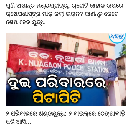
ପୁଣି ଅଶାନ୍ତ ମଧ୍ୟପ୍ରାଚ୍ୟ, ଚାରୋଟି ଜାହାଜ ଉପରେ
କ୍ଷେପଣାସ୍ତ୍ର ମାଡ଼ କଲା ଇରାନ? ଜାଣନ୍ତୁ କେବେ
ଶେଷ ହେବ ଯୁଦ୍ଧ
୨ ପରିବାରରେ ଖଣ୍ଡଯୁଦ୍ଧ: ୨ ବାଇକ୍‌ରେ ଠେଙ୍ଗାବାଡ଼ି
ଧରି ଆସି…