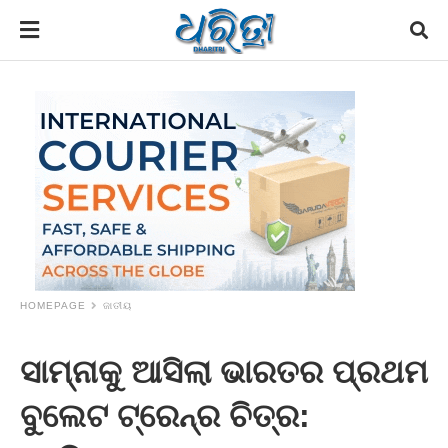
HOMEPAGE
ଜାତୀୟ
ସାମ୍ନାକୁ ଆସିଲା ଭାରତର ପ୍ରଥମ
ବୁଲେଟ ଟ୍ରେନ୍‌ର ଚିତ୍ର: