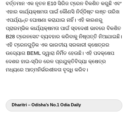
ବର୍ତ୍ତମାନ ଏକ ନୂତନ E10 ସିରିଜ ଟ୍ରେନ ବିକଶିତ କରୁଛି ଏବଂ
ଏହାର କାର୍ଯ୍ୟକ୍ଷମତା ପାଇଁ କୌଣସି ନିର୍ଦ୍ଦିଷ୍ଟ ଲଞ୍ଚ ତାରିଖ
ଏପର୍ଯ୍ୟନ୍ତ ଘୋଷଣା କରାଯାଇ ନାହିଁ। ଏହି କାରଣରୁ
ପ୍ରାରମ୍ଭିକ କାର୍ଯ୍ୟକ୍ଷମତା ପାଇଁ ସ୍ବଦେଶୀ ଭାବରେ ବିକଶିତ
B28 ଟ୍ରେନସେଟ ବ୍ୟବହାର କରିବାକୁ ନିଷ୍ପତ୍ତି ନିଆଯାଇଛି।
ଏହି ଟ୍ରେନଗୁଡ଼ିକ ଏକ ଭାରତୀୟ ସରକାରୀ କ୍ଷେତ୍ରର
ଉଦ୍ୟୋଗ BEML ଦ୍ୱାରା ନିର୍ମିତ ହେଉଛି। ଏହି ପଦକ୍ଷେପ
ଦେଶର ହାଇ-ସ୍ପିଡ ରେଳ ପ୍ରଯୁକ୍ତିବିଦ୍ୟା କ୍ଷେତ୍ର
ମଧ୍ୟରେ ଆତ୍ମନିର୍ଭରଶୀଳତା ବୃଦ୍ଧି କରିବ।
Dharitri – Odisha’s No.1 Odia Daily