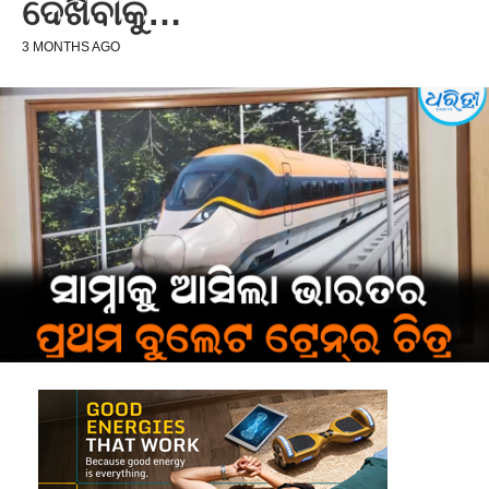
ଦେଖିବାକୁ…
3 MONTHS AGO