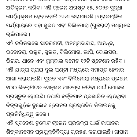
ଅତିକ୍ରମ କରିବ। ଏହି ଟ୍ରେନ ଅଗଷ୍ଟ ୧୫, ୨୦୨୭ ସୁଦ୍ଧା
କାର୍ଯ୍ୟକ୍ଷମ ହେବ ବୋଲି ଆଶା କରାଯାଉଛି। ପ୍ରାରମ୍ଭିକ
ପର୍ଯ୍ୟାୟରେ ଏହା ସୁରତ ଏବଂ ବିଲିମୋରା (ଗୁଜରାଟ) ମଧ୍ୟରେ
ଚାଲିପାରେ।
ଏହି କରିଡରରେ ସାବରମତୀ, ଅହମ୍ମଦାବାଦ, ଆନନ୍ଦ,
ଭଦୋଦରା, ଭରୁଚ, ସୁରତ, ବିଲିମୋରା, ଭାପି, ବୋଇସର,
ଭିରାର, ଥାନେ ଏବଂ ମୁମ୍ବାଇ ସମେତ ୧୨ଟି ଷ୍ଟେଶନ ରହିବ।
ଏହି ଯାତ୍ରା ପ୍ରାୟ ଦୁଇ ଘଣ୍ଟା ମଧ୍ୟରେ ସମାପ୍ତ ହେବାର
ଆଶା କରାଯାଉଛି। ସୁରତ ଏବଂ ବିଲିମୋରା ମଧ୍ୟରେ ପ୍ରଥମ
୧୦୦ କିଲୋମିଟର ସେକ୍ସନ ଆରମ୍ଭ କରିବା ପାଇଁ ଯୋଜନା
ପ୍ରସ୍ତୁତ ହୋଇଛି। ତଥାପି ବର୍ତ୍ତମାନ ପ୍ରସାରିତ ହେଉଥିବା
ଚିତ୍ରଗୁଡ଼ିକ ବୁଲେଟ ଟ୍ରେନର ପ୍ରସ୍ତାବିତ ଡିଜାଇନକୁ
ପ୍ରତିନିଧିତ୍ୱ କରେ।
ଏହି ସ୍ବଦେଶୀ ବୁଲେଟ ଟ୍ରେନ ପ୍ରକଳ୍ପ ପାଇଁ ଜାପାନର
ଶିଙ୍କାନସେନ ପ୍ରଯୁକ୍ତିବିଦ୍ୟା ଗ୍ରହଣ କରାଯାଇଛି। ଜାପାନ