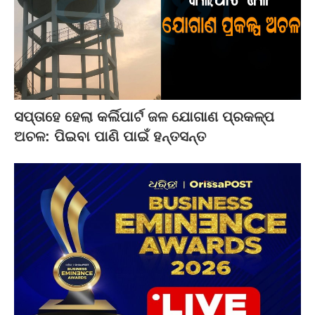
ସପ୍ତାହେ ହେଲା କର୍ଲିପାର୍ଟ ଜଳ ଯୋଗାଣ ପ୍ରକଳ୍ପ
ଅଚଳ: ପିଇବା ପାଣି ପାଇଁ ହନ୍ତସନ୍ତ