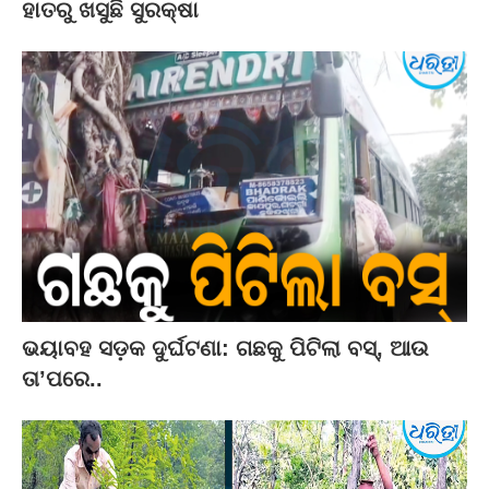
ହାତରୁ ଖସୁଛି ସୁରକ୍ଷା
ଭୟାବହ ସଡ଼କ ଦୁର୍ଘଟଣା: ଗଛକୁ ପିଟିଲା ବସ୍‌, ଆଉ
ତା’ପରେ..