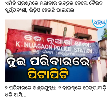
ଏମିତି ପ୍ରଶ୍ନରେ ମଜାଦାର ଉତ୍ତର ଦେଲେ ବୈଭବ
ସୂର୍ଯ୍ୟବଂଶୀ, ଭିଡ଼ିଓ ହେଉଛି ଭାଇରାଲ
୨ ପରିବାରରେ ଖଣ୍ଡଯୁଦ୍ଧ: ୨ ବାଇକ୍‌ରେ ଠେଙ୍ଗାବାଡ଼ି
ଧରି ଆସି…