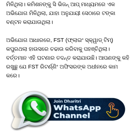
ମିଳିଥିଲା। କମିଶନଙ୍କୁ ସି ଭିଜନ୍ ଆପ୍ ମାଧ୍ୟମରେ ଏକ
ଅଭିଯୋଗ ମିଳିଥିଲା, ଯାହା ଅନୁଯାୟୀ ସେଠାରେ ଟଙ୍କା
ବଣ୍ଟନ କରାଯାଉଥିଲା।
ଅଭିଯୋଗ ଆଧାରରେ, FST (ଫ୍ଲାଇଂ ସ୍କ୍ୱାଡ୍ ଟିମ୍)
କପୁରଥଲା ହାଉସରେ ଚଢାଉ କରିବାକୁ ପହଞ୍ଚିଥିଲା।
ବର୍ତ୍ତମାନ ଏହି ଘଟଣାର ତଦନ୍ତ କରାଯାଉଛି। ଆପଣଙ୍କୁ କହି
ରଖୁଛୁ ଯେ FST ରିଟର୍ଣ୍ଣିଂ ଅଫିସରଙ୍କ ଅଧୀନରେ କାମ
କରେ।