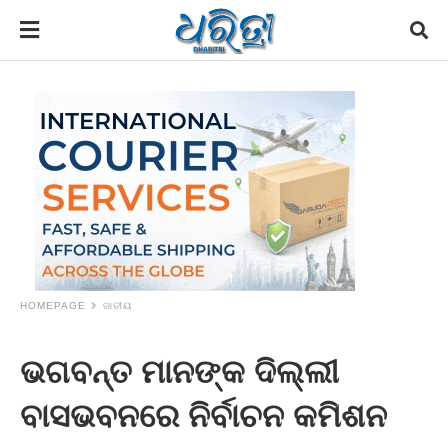
HOMEPAGE
ଜାତୀୟ
ଭଗବନ୍ତ ମାନଙ୍କ ଦିଲ୍ଲୀ
ବାସଭବନରେ ନିର୍ବାଚନ କମିଶନ