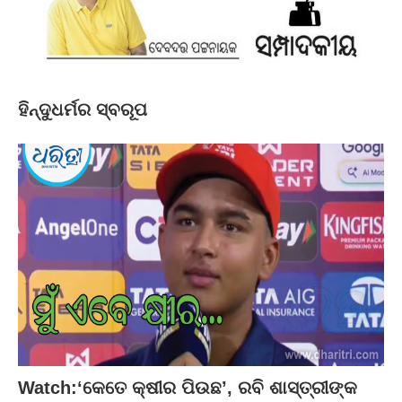
ହିନ୍ଦୁଧର୍ମର ସ୍ବରୂପ
Watch:‘କେତେ କ୍ଷୀର ପିଉଛ’, ରବି ଶାସ୍ତ୍ରୀଙ୍କ