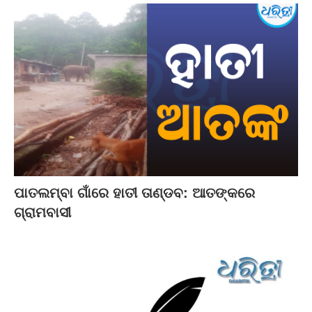
ପାତଲମ୍ବା ଗାଁରେ ହାତୀ ତାଣ୍ଡବ: ଆତଙ୍କରେ
ଗ୍ରାମବାସୀ