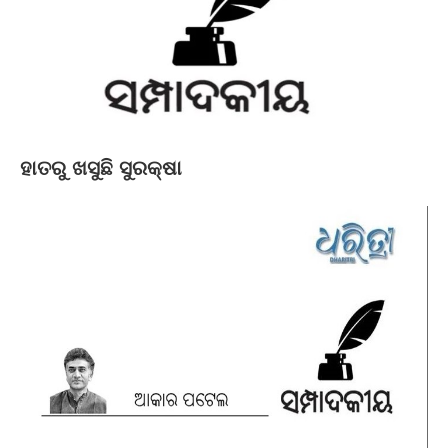
ହାତରୁ ଖସୁଛି ସୁରକ୍ଷା