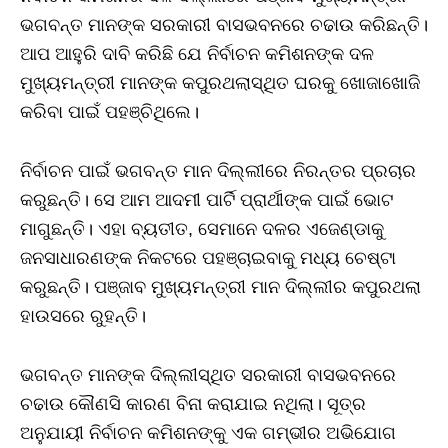
ଭଗବନ୍ତ ମାନଙ୍କ ସରକାରୀ ବାସଭବନରେ ଚଢାଉ କରିଛନ୍ତି।
ଆପ ଆହୁରି ଦାବି କରିଛି ଯେ ନିର୍ବାଚନ କମିଶନଙ୍କ ଦଳ
ମୁଖ୍ୟମନ୍ତ୍ରୀ ମାନଙ୍କ କପୁରଥଲାସ୍ଥିତ ଘରକୁ ଖୋଜାଖୋଜି
କରିବା ପାଇଁ ପହଞ୍ଚିଥିଲେ।
ନିର୍ବାଚନ ପାଇଁ ଭଗବନ୍ତ ମାନ ଦିଲ୍ଲୀରେ ନିରନ୍ତର ପ୍ରଚାର
କରୁଛନ୍ତି। ସେ ଆମ ଆଦମୀ ପାର୍ଟି ପ୍ରାର୍ଥୀଙ୍କ ପାଇଁ ଭୋଟ
ମାଗୁଛନ୍ତି। ଏହା ବ୍ୟତୀତ, ସେମାନେ ଦଳର ଏଜେଣ୍ଡାକୁ
ଜନସାଧାରଣଙ୍କ ନିକଟରେ ପହଞ୍ଚାଇବାକୁ ମଧ୍ୟ ଚେଷ୍ଟା
କରୁଛନ୍ତି। ପଞ୍ଜାବ ମୁଖ୍ୟମନ୍ତ୍ରୀ ମାନ ଦିଲ୍ଲୀର କପୁରଥଲା
ହାଉସରେ ରୁହନ୍ତି।
ଭଗବନ୍ତ ମାନଙ୍କ ଦିଲ୍ଲୀସ୍ଥିତ ସରକାରୀ ବାସଭବନରେ
ଚଢାଉ କୌଣସି କାରଣ ବିନା କରାଯାଇ ନଥିଲା। ସୂତ୍ର
ଅନୁଯାୟୀ ନିର୍ବାଚନ କମିଶନଙ୍କୁ ଏକ ଗମ୍ଭୀର ଅଭିଯୋଗ