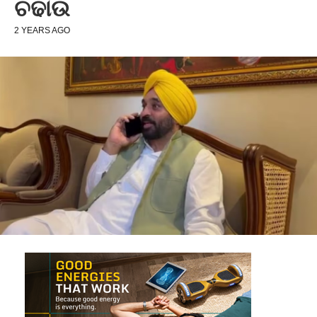
ଚଢାଉ
2 YEARS AGO