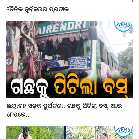
ନୈତିକ ଦୁର୍ବଳତାର ପ୍ରତୀକ
ଭୟାବହ ସଡ଼କ ଦୁର୍ଘଟଣା: ଗଛକୁ ପିଟିଲା ବସ୍‌, ଆଉ
ତା’ପରେ..