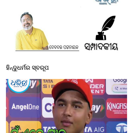
ହିନ୍ଦୁଧର୍ମର ସ୍ବରୂପ