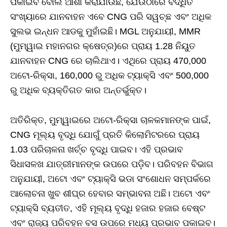
ପକାଇବ ବୋଲି ଆଶା କରାଯାଉଛି, ଯେଉଁଠାରେ ବର୍ଦ୍ଧିତ
ସଂଖ୍ୟାରେ ଯାନବାହନ ଏବେ CNG ପରି ସୱଚ୍ଛ ଏବଂ ଅଧିକ
ସୁଲଭ ଇନ୍ଧନ ଆଡକୁ ମୁହାଁଇଛି। MGL ଅନୁଯାୟୀ, MMR
(ମୁମ୍ୱାଇ ମହାନଗର କ୍ଷେତ୍ର)ରେ ପ୍ରାୟ 1.28 ନିୟୁତ
ଯାନବାହନ CNG ରେ ଚାଲିଥାଏ। ଏଥିରେ ପ୍ରାୟ 470,000
ଅଟୋ-ରିକ୍ସା, 160,000 ରୁ ଅଧିକ ଟ୍ୟାକ୍ସି ଏବଂ 500,000
ରୁ ଅଧିକ ବ୍ୟକ୍ତିଗତ କାର ଅନ୍ତର୍ଭୁକ୍ତ।
ଅତିରିକ୍ତ, ମୁମ୍ୱାଇରେ ଅଟୋ-ରିକ୍ସା ଚାଳକମାନଙ୍କ ପାଇଁ,
CNG ମୂଲ୍ୟ ବୃଦ୍ଧି ଯୋଗୁଁ ପ୍ରତି କିଲୋମିଟରରେ ପ୍ରାୟ
1.03 ପରିଚାଳନା ଖର୍ଚ୍ଚ ବୃଦ୍ଧି ପାଇବ। ଏହି ପ୍ରଭାବ
ସିଧାସଳଖ ଯାତ୍ରୀମାନଙ୍କ ଉପରେ ପଡ଼ିବ। ପରିବହନ ବିଭାଗ
ଅନୁଯାୟୀ, ଅଟୋ ଏବଂ ଟ୍ୟାକ୍ସି ଭଡା ସଂଶୋଧନ ସମ୍ପର୍କରେ
ଆଲୋଚନା ଖୁବ ଶୀଘ୍ର ହେବାର ସମ୍ଭାବନା ଅଛି। ଅଟୋ ଏବଂ
ଟ୍ୟାକ୍ସି ବ୍ୟତୀତ, ଏହି ମୂଲ୍ୟ ବୃଦ୍ଧି ହଜାର ହଜାର ବେଷ୍ଟ
ଏବଂ ରାଜ୍ୟ ପରିବହନ ବସ ଉପରେ ମଧ୍ୟ ପ୍ରଭାବ ପକାଇବ।