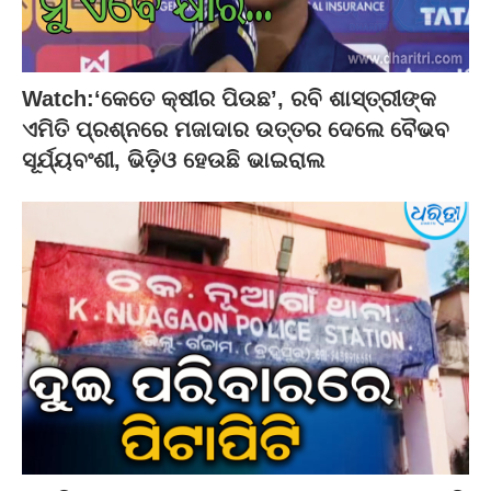
Watch:‘କେତେ କ୍ଷୀର ପିଉଛ’, ରବି ଶାସ୍ତ୍ରୀଙ୍କ
ଏମିତି ପ୍ରଶ୍ନରେ ମଜାଦାର ଉତ୍ତର ଦେଲେ ବୈଭବ
ସୂର୍ଯ୍ୟବଂଶୀ, ଭିଡ଼ିଓ ହେଉଛି ଭାଇରାଲ