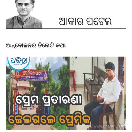
ଆନ୍ଦୋଳନର ତିନୋଟି କଥା