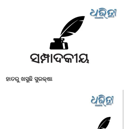
ହାତରୁ ଖସୁଛି ସୁରକ୍ଷା