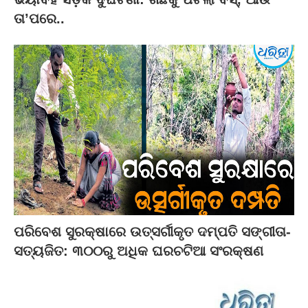
ତା’ପରେ..
ପରିବେଶ ସୁରକ୍ଷାରେ ଉତ୍ସର୍ଗୀକୃତ ଦମ୍ପତି ସଙ୍ଗୀତା-
ସତ୍ୟଜିତ: ୩୦୦ରୁ ଅଧିକ ଘରଚଟିଆ ସଂରକ୍ଷଣ