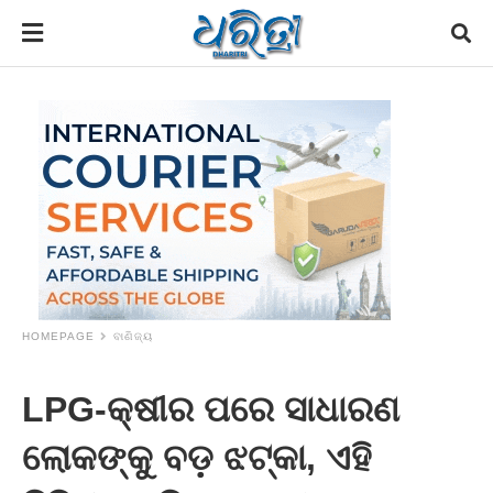
HOMEPAGE
ବାଣିଜ୍ୟ
LPG-କ୍ଷୀର ପରେ ସାଧାରଣ
ଲୋକଙ୍କୁ ବଡ଼ ଝଟ୍‌କା, ଏହି