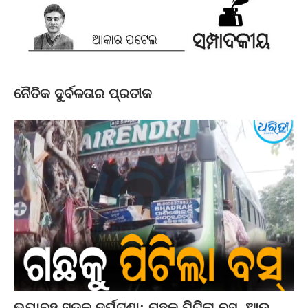
ନୈତିକ ଦୁର୍ବଳତାର ପ୍ରତୀକ
ଭୟାବହ ସଡ଼କ ଦୁର୍ଘଟଣା: ଗଛକୁ ପିଟିଲା ବସ୍‌, ଆଉ