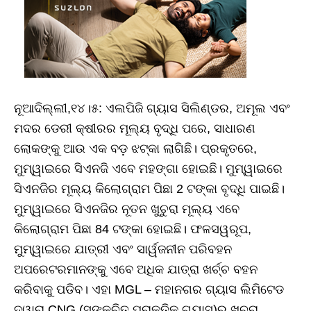
ନୂଆଦିଲ୍ଲୀ,୧୪।୫: ଏଲପିଜି ଗ୍ୟାସ ସିଲିଣ୍ଡର, ଅମୂଲ ଏବଂ
ମଦର ଡେରୀ କ୍ଷୀରର ମୂଲ୍ୟ ବୃଦ୍ଧି ପରେ, ସାଧାରଣ
ଲୋକଙ୍କୁ ଆଉ ଏକ ବଡ଼ ଝଟ୍‌କା ଲାଗିଛି। ପ୍ରକୃତରେ,
ମୁମ୍ୱାଇରେ ସିଏନଜି ଏବେ ମହଙ୍ଗା ହୋଇଛି। ମୁମ୍ୱାଇରେ
ସିଏନଜିର ମୂଲ୍ୟ କିଲୋଗ୍ରାମ ପିଛା 2 ଟଙ୍କା ବୃଦ୍ଧି ପାଇଛି।
ମୁମ୍ୱାଇରେ ସିଏନଜିର ନୂତନ ଖୁଚୁରା ମୂଲ୍ୟ ଏବେ
କିଲୋଗ୍ରାମ ପିଛା 84 ଟଙ୍କା ହୋଇଛି। ଫଳସୱରୂପ,
ମୁମ୍ୱାଇରେ ଯାତ୍ରୀ ଏବଂ ସାର୍ୱଜନୀନ ପରିବହନ
ଅପରେଟରମାନଙ୍କୁ ଏବେ ଅଧିକ ଯାତ୍ରା ଖର୍ଚ୍ଚ ବହନ
କରିବାକୁ ପଡିବ। ଏହା MGL – ମହାନଗର ଗ୍ୟାସ ଲିମିଟେଡ
ଦ୍ୱାରା CNG (ସଙ୍କୁଚିତ ପ୍ରାକୃତିକ ଗ୍ୟାସ)ର ଖୁଚୁରା