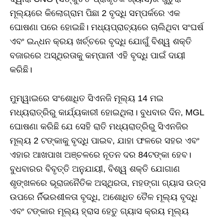
ମୂଲ୍ୟରେ କିଲୋଗ୍ରାମ ପିଛା 2 ବୃଦ୍ଧି ସମ୍ପର୍କରେ ଏକ
ଘୋଷଣା ପରେ ହୋଇଛି। ମଧ୍ୟପ୍ରାଚ୍ୟରେ ଚାଲିଥିବା ସଂଘର୍ଷ
ଏବଂ ଇନ୍ଧନ କ୍ରୟ ଖର୍ଚ୍ଚରେ ବୃଦ୍ଧି ଯୋଗୁଁ ବିଶ୍ୱ ଶକ୍ତି
ବଜାରରେ ଅସ୍ଥିରତାକୁ କମ୍ପାନୀ ଏହି ବୃଦ୍ଧି ପାଇଁ ଦାୟୀ
କରିଛି।
ମୁମ୍ୱାଇରେ ସଂଶୋଧିତ ସିଏନଜି ମୂଲ୍ୟ 14 ମଇ
ମଧ୍ୟରାତ୍ରିରୁ କାର୍ଯ୍ୟକାରୀ ହୋଇଥିଲା। ବୁଧବାର ଦିନ, MGL
ଘୋଷଣା କରିଛି ଯେ ସେହି ରାତି ମଧ୍ୟରାତ୍ରିରୁ ସିଏନଜିର
ମୂଲ୍ୟ 2 ଟଙ୍କାକୁ ବୃଦ୍ଧି ପାଇବ, ଯାହା ଫଳରେ ସହର ଏବଂ
ଏହାର ଆଖପାଖ ଅଞ୍ଚଳରେ ନୂତନ ଦର 84ଟଙ୍କା ହେବ।
ବୁଧବାରର ବିବୃତ୍ତି ଅନୁଯାୟୀ, ବିଶ୍ୱ ଶକ୍ତି ଯୋଗାଣ
ଶୃଙ୍ଖଳରେ ଭୂରାଜନୈତିକ ଅସ୍ଥିରତା, ମହଙ୍ଗା ଗ୍ୟାସ ଉତ୍ସ
ଉପରେ ର୍ନିଭରଶୀଳତା ବୃଦ୍ଧି, ଅଶୋଧିତ ତୈଳ ମୂଲ୍ୟ ବୃଦ୍ଧି
ଏବଂ ଟଙ୍କାର ମୂଲ୍ୟ ହ୍ରାସ ହେତୁ ଗ୍ୟାସ କ୍ରୟ ମୂଲ୍ୟ