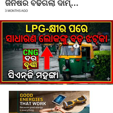
ଜିନିଷର ବଢିଗଲା ଦାମ୍‌…
3 MONTHS AGO