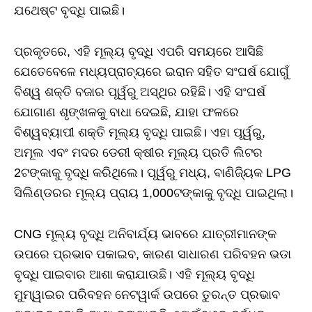
ଯଥେଷ୍ଟ ବୃଦ୍ଧି ପାଇଛି।
ପ୍ରକୃତରେ, ଏହି ମୂଲ୍ୟ ବୃଦ୍ଧି ଏପରି ସମୟରେ ଆସିଛି
ଯେତେବେଳେ ମଧ୍ୟପ୍ରାଚ୍ୟରେ ଇରାନ ସହିତ ସଂଘର୍ଷ ଯୋଗୁଁ
ବିଶ୍ୱ ଶକ୍ତି ବଜାର ପୂର୍ୱରୁ ଅସ୍ଥିର ରହିଛି। ଏହି ସଂଘର୍ଷ
ଯୋଗାଣ ଶୃଙ୍ଖଳକୁ ବାଧା ଦେଇଛି, ଯାହା ଫଳରେ
ବିଶ୍ୱବ୍ୟାପୀ ଶକ୍ତି ମୂଲ୍ୟ ବୃଦ୍ଧି ପାଇଛି। ଏହା ପୂର୍ୱରୁ,
ଅମୂଲ ଏବଂ ମଦର ଡେରୀ କ୍ଷୀର ମୂଲ୍ୟ ପ୍ରତି ଲିଟର
2ଟଙ୍କାକୁ ବୃଦ୍ଧି କରିଥିଲେ। ପୂର୍ୱରୁ ମଧ୍ୟ, ବାଣିଜ୍ୟିକ LPG
ସିଲିଣ୍ଡରର ମୂଲ୍ୟ ପ୍ରାୟ 1,000ଟଙ୍କାକୁ ବୃଦ୍ଧି ପାଇଥିଲା।
CNG ମୂଲ୍ୟ ବୃଦ୍ଧି ଅନିବାର୍ଯ୍ୟ ଭାବରେ ଯାତ୍ରୀମାନଙ୍କ
ଉପରେ ପ୍ରଭାବ ପକାଇବ, କାରଣ ସାଧାରଣ ପରିବହନ ଭଡା
ବୃଦ୍ଧି ପାଇବାର ଆଶା କରାଯାଉଛି। ଏହି ମୂଲ୍ୟ ବୃଦ୍ଧି
ମୁମ୍ୱାଇର ପରିବହନ ନେଟୱାର୍କ ଉପରେ ତୁରନ୍ତ ପ୍ରଭାବ