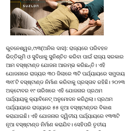
ଭୁବନେଶ୍ୱର,୯ା୩(ଅନିଲ ଦାସ): ରାଜ୍ୟରେ ପରିବହନ
ଭିତ୍ତିଭୂମି ଓ ସୁବିଧାକୁ ସୁନିଶ୍ଚିତ କରିବା ପାଇଁ ରାଜ୍ୟ ସରକାର
ଆମ ବସ୍‌ଷ୍ଟାଣ୍ଡ ଯୋଜନା ଆରମ୍ଭ କରିଛନ୍ତି। ଏହି
ଯୋଜନାରେ ରାଜ୍ୟର ୩୦ ଜିଲାରେ ୩ଟି ପର୍ଯ୍ୟାୟରେ ସମୁଦାୟ
୩୧୮ଟି ବସ୍‌ଷ୍ଟାଣ୍ଡ ନିର୍ମାଣ କରିବାକୁ ପ୍ରସ୍ତାବ ରହିଛି। ୨୦୨୩
ଅକ୍ଟୋବର ୧୯ ତାରିଖରେ ଏହି ଯୋଜନାର ପ୍ରଥମ
ପର୍ଯ୍ୟାୟକୁ କ୍ୟାବିନେଟ୍‌ ଅନୁମୋଦନ କରିଥିଲା। ପ୍ରଥମ
ପର୍ଯ୍ୟାୟରେ ରାଜ୍ୟରେ ୫୫ ନୂଆ ବସ୍‌ଷ୍ଟାଣ୍ଡର ବିକାଶ
କରାଯାଇଛି। ଏହି ଯୋଜନାର ଦ୍ୱିତୀୟ ପର୍ଯ୍ୟାୟରେ ୧୩୩ଟି
ନୂଆ ବସ୍‌ଷ୍ଟାଣ୍ଡ ନିର୍ମାଣ କରାଯିବ। ସେହିପରି ତୃତୀୟ