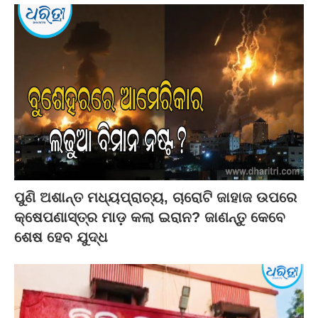
ପୁଣି ଅଶାନ୍ତ ମଧ୍ୟପ୍ରାଚ୍ୟ, ଚାରୋଟି ଜାହାଜ ଉପରେ
କ୍ଷେପଣାସ୍ତ୍ର ମାଡ଼ କଲା ଇରାନ? ଜାଣନ୍ତୁ କେବେ
ଶେଷ ହେବ ଯୁଦ୍ଧ