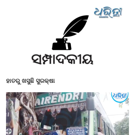
ହାତରୁ ଖସୁଛି ସୁରକ୍ଷା