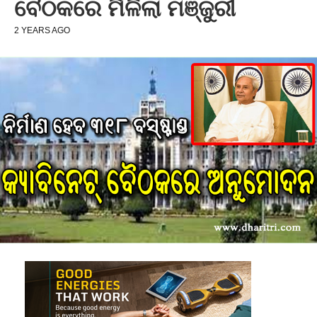
ବୈଠକରେ ମିଳିଲା ମଞ୍ଜୁରୀ
2 YEARS AGO