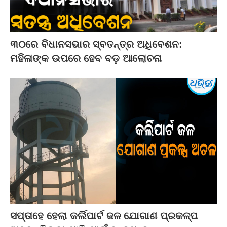
୩୦ରେ ବିଧାନସଭାର ସ୍ବତନ୍ତ୍ର ଅଧିବେଶନ:
ମହିଳାଙ୍କ ଉପରେ ହେବ ବଡ଼ ଆଲୋଚନା
ସପ୍ତାହେ ହେଲା କର୍ଲିପାର୍ଟ ଜଳ ଯୋଗାଣ ପ୍ରକଳ୍ପ