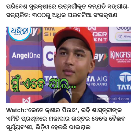
ପରିବେଶ ସୁରକ୍ଷାରେ ଉତ୍ସର୍ଗୀକୃତ ଦମ୍ପତି ସଙ୍ଗୀତା-
ସତ୍ୟଜିତ: ୩୦୦ରୁ ଅଧିକ ଘରଚଟିଆ ସଂରକ୍ଷଣ
Watch:‘କେତେ କ୍ଷୀର ପିଉଛ’, ରବି ଶାସ୍ତ୍ରୀଙ୍କ
ଏମିତି ପ୍ରଶ୍ନରେ ମଜାଦାର ଉତ୍ତର ଦେଲେ ବୈଭବ
ସୂର୍ଯ୍ୟବଂଶୀ, ଭିଡ଼ିଓ ହେଉଛି ଭାଇରାଲ