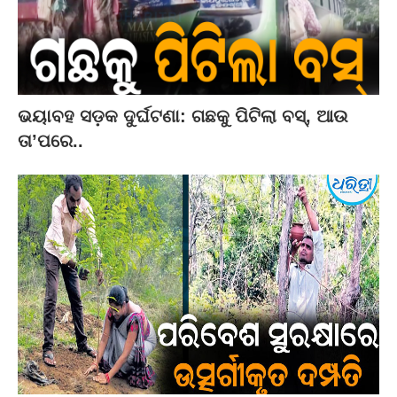
ଭୟାବହ ସଡ଼କ ଦୁର୍ଘଟଣା: ଗଛକୁ ପିଟିଲା ବସ୍‌, ଆଉ
ତା’ପରେ..