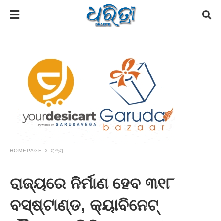
HOMEPAGE
ରାଜ୍ୟ
ରାଜ୍ୟରେ ନିର୍ମାଣ ହେବ ୩୧୮
ବସ୍‌ଷ୍ଟାଣ୍ଡ, କ୍ୟାବିନେଟ୍‌