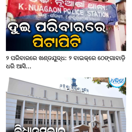
୨ ପରିବାରରେ ଖଣ୍ଡଯୁଦ୍ଧ: ୨ ବାଇକ୍‌ରେ ଠେଙ୍ଗାବାଡ଼ି
ଧରି ଆସି…