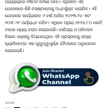
ପର୍ଯ୍ୟାୟରେ ୧୩୦ଟି ନିର୍ମାଣ ହେବ। ଏଥିସହିତ ଏହି
ଯୋଜନାରେ କିଛି ବସ୍‌ଷ୍ଟାଣ୍ଡକୁ ଅନ୍ତର୍ଭୁକ୍ତ କରାଯିବ। ଏହି
ଯୋଜନାର କାର୍ଯ୍ୟକାଳ ୬ ବର୍ଷ ଅର୍ଥାତ୍‌ ୨୦୨୩-୨୪ ଏବଂ
୨୦୨୮-୨୯ ପର୍ଯ୍ୟନ୍ତ ରହିବ। ଏଥିରେ ପ୍ରାୟ ୬୧୬୪.୮୦ କୋଟି
ଟଙ୍କା ବ୍ୟୟ ବରାଦ କରାଯାଇଛି। ବାଣିଜ୍ୟ ଓ ପରିବହନ
ବିଭାଗ ପକ୍ଷରୁ ଦିଆଯାଇଥିବା ଏହି ପ୍ରସ୍ତାବକୁ ରାଜ୍ୟ
କ୍ୟାବିନେଟ୍‌ର ଏକ ଗୁରୁତ୍ୱପୂର୍ଣ୍ଣ ବୈଠକରେ ଅନୁମୋଦନ
କରାଯାଇଛି।
SHARE