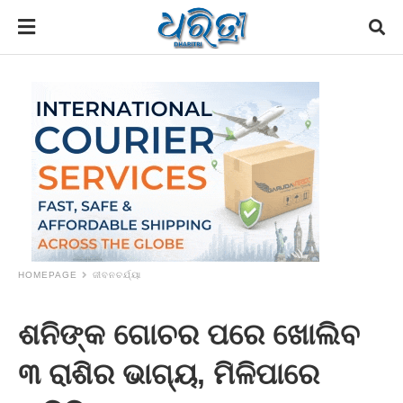
HOMEPAGE
ଜୀବନଚର୍ଯ୍ୟା
ଶନିଙ୍କ ଗୋଚର ପରେ ଖୋଲିବ
୩ ରାଶିର ଭାଗ୍ୟ, ମିଳିପାରେ