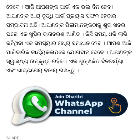
ଦେବେ । ଆଜି ଆପଣଙ୍କ ପାଇଁ ଏକ ଭଲ ଦିନ ହେବ।
ଆପଣଙ୍କ ଆୟ ବୃଦ୍ଧି ପାଇଁ ପ୍ରୟାସ ସଫଳ ହେବାର
ସମ୍ଭାବନା ଅଛି। ଆପଣଙ୍କ ପିଲାମାନଙ୍କଠାରୁ ଶୁଭ ଖବର
ଘରେ ଏକ ଖୁସିର ବାତାବରଣ ଆଣିବ । କିଛି ସମୟ ଧରି ଲାଗି
ରହିଥିବା ଏକ ସମସ୍ୟାର ମଧ୍ୟ ସମାଧାନ ହେବ । ଆପଣ ଆଜି
ପାରିବାରିକ କାର୍ଯ୍ୟକଳାପରେ ଯୋଗଦାନ ଦେବେ । ଆପଣଙ୍କ
ସ୍ୱାସ୍ଥ୍ୟ ଉତ୍କୃଷ୍ଟ ରହିବ । ଏକ ଶୃଙ୍ଖଳିତ ଦିନଚର୍ଯ୍ୟା
ଏବଂ ଖାଦ୍ୟପେୟ ବଜାୟ ରଖନ୍ତୁ ।
SHARE