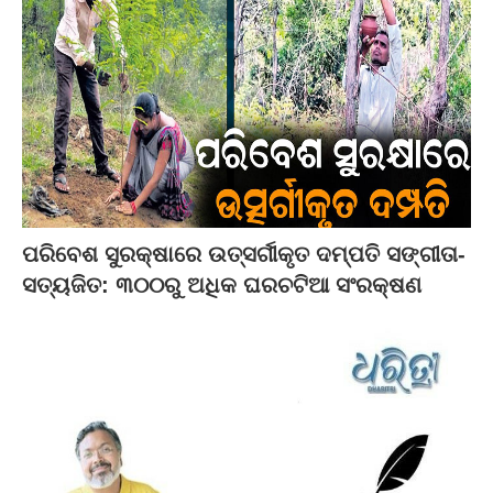
ପରିବେଶ ସୁରକ୍ଷାରେ ଉତ୍ସର୍ଗୀକୃତ ଦମ୍ପତି ସଙ୍ଗୀତା-
ସତ୍ୟଜିତ: ୩୦୦ରୁ ଅଧିକ ଘରଚଟିଆ ସଂରକ୍ଷଣ