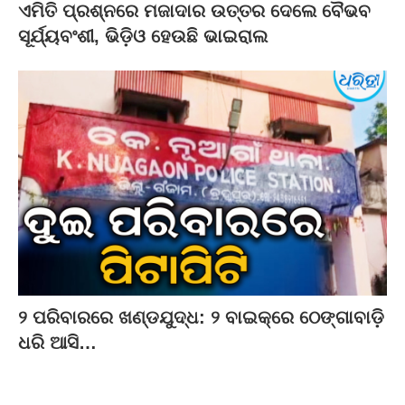
ଏମିତି ପ୍ରଶ୍ନରେ ମଜାଦାର ଉତ୍ତର ଦେଲେ ବୈଭବ
ସୂର୍ଯ୍ୟବଂଶୀ, ଭିଡ଼ିଓ ହେଉଛି ଭାଇରାଲ
୨ ପରିବାରରେ ଖଣ୍ଡଯୁଦ୍ଧ: ୨ ବାଇକ୍‌ରେ ଠେଙ୍ଗାବାଡ଼ି
ଧରି ଆସି…