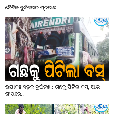
ନୈତିକ ଦୁର୍ବଳତାର ପ୍ରତୀକ
ଭୟାବହ ସଡ଼କ ଦୁର୍ଘଟଣା: ଗଛକୁ ପିଟିଲା ବସ୍‌, ଆଉ
ତା’ପରେ..