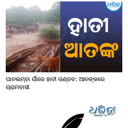
ପାତଲମ୍ବା ଗାଁରେ ହାତୀ ତାଣ୍ଡବ: ଆତଙ୍କରେ
ଗ୍ରାମବାସୀ