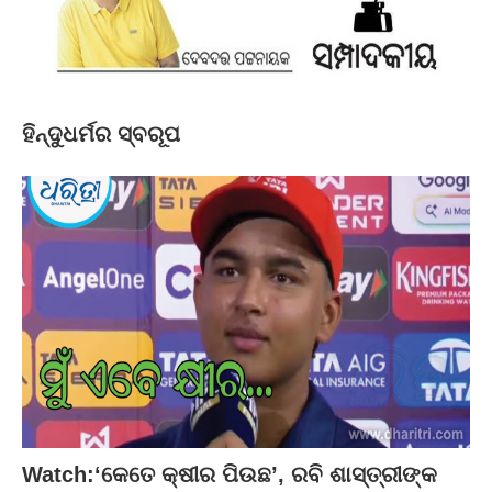
ହିନ୍ଦୁଧର୍ମର ସ୍ବରୂପ
Watch:‘କେତେ କ୍ଷୀର ପିଉଛ’, ରବି ଶାସ୍ତ୍ରୀଙ୍କ