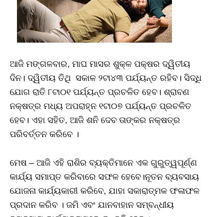
ଆଜି ମଙ୍ଗଳବାର, ମାଘ ମାସର ଶୁକ୍ଳ ପକ୍ଷର ଦ୍ୱିତୀୟ
ଦିନ। ଦ୍ୱିତୀୟ ତିଥି ସକାଳ ୨ଟା୪୩ ପର୍ଯ୍ୟନ୍ତ ରହିବ। ସିଦ୍ଧି
ଯୋଗ ରାତି ୮ଟା୦୧ ପର୍ଯ୍ୟନ୍ତ ପ୍ରଚଳିତ ହେବ। ଶ୍ରାବଣ
ନକ୍ଷତ୍ର ମଧ୍ୟ ଅପରାହ୍ନ ୧ଟା୦୭ ପର୍ଯ୍ୟନ୍ତ ପ୍ରଚଳିତ
ହେବ। ଏହା ସହିତ, ଆଜି ଶନି ଦେବ ତାଙ୍କର ନକ୍ଷତ୍ର
ପରିବର୍ତ୍ତନ କରିବେ ।
ମେଷ – ଆଜି ଏହି ରାଶିର ବ୍ୟକ୍ତିମାନେ ଏକ ଗୁରୁତ୍ୱପୂର୍ଣ୍ଣ
କାର୍ଯ୍ୟ ସମାପ୍ତ କରିବାରେ ସଫଳ ହେବେ।ନୂତନ ବ୍ୟବସାୟ
ଯୋଜନା କାର୍ଯ୍ୟକାରୀ କରିବେ, ଯାହା ସକାରାତ୍ମକ ଫଳାଫଳ
ପ୍ରଦାନ କରିବ । ଜମି ଏବଂ ଯାନବାହାନ ସମ୍ବନ୍ଧୀୟ