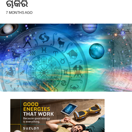
ଚାକିରି
7 MONTHS AGO