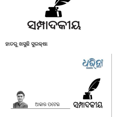
ହାତରୁ ଖସୁଛି ସୁରକ୍ଷା