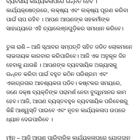
ବ୍ୟବସାୟ କାର୍ଯ୍ୟକଳାପରେ ଉନ୍ନତି ହେବ ।
କାର୍ଯ୍ୟକ୍ଷେତ୍ରରେ, ଲକ୍ଷ୍ୟ ଏବଂ ଲକ୍ଷ୍ୟ ପୂରଣ କରିବା
ପାଇଁ ଚାପ ରହିବ । ଆପଣ ଆପଣଙ୍କ ସହକର୍ମୀଙ୍କ
ସାହାଯ୍ୟରେ ଏହି ଚ୍ୟାଲେଞ୍ଜଗୁଡ଼ିକର ସମାଧାନ କରିବେ।
ତୁଳା ରାଶି – ଆଜି ସ୍ଥାବର ସମ୍ପତ୍ତି ସହିତ ଜଡିତ ଲୋକମାନେ
ଲାଭଦାୟକ କାରବାର କରିପାରିବେ। ଆଜି ଏକ ଅନୁକୂଳ ଦିନ
ହେବାକୁ ଯାଉଛି । ଆପଣଙ୍କ ବ୍ୟବସାୟିକ ଅଭ୍ୟାସକୁ
ଉନ୍ନତ କରିବା ପାଇଁ ବହୁତ କଠିନ ପରିଶ୍ରମ ଏବଂ
ଏକାଗ୍ରତାର ଆବଶ୍ୟକତା ପଡିବ। କଷ୍ଟକର ସମୟରେ,
ଜଣେ ଦକ୍ଷ ବ୍ୟକ୍ତିଙ୍କ ପରାମର୍ଶ ନେବା ବୁଦ୍ଧିମାନର କାମ
ହେବ। ଆଜି, ଆପଣ ବ୍ୟସ୍ତବହୁଳ ବ୍ୟବସାୟିକ ପରିବେଶରୁ
କିଛି ଆଶ୍ୱସ୍ତି ପାଇବେ ଏବଂ ନୂତନ କାର୍ଯ୍ୟକଳାପ ଉପରେ
ଧ୍ୟାନ ଦେଇପାରିବେ ।
ମୀନ – ଆଜି ଆପଣ ପାରିବାରିକ କାର୍ଯ୍ୟକଳାପରେ ଯୋଗଦାନ