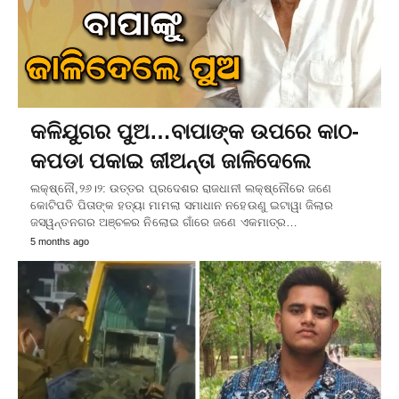
କଳିଯୁଗର ପୁଅ…ବାପାଙ୍କ ଉପରେ କାଠ-
କପଡା ପକାଇ ଜୀଅନ୍ତା ଜାଳିଦେଲେ
ଲକ୍ଷ୍ନୌ,୨୬।୨: ଉତ୍ତର ପ୍ରଦେଶର ରାଜଧାନୀ ଲକ୍ଷ୍ନୌରେ ଜଣେ
କୋଟିପତି ପିତାଙ୍କ ହତ୍ୟା ମାମଲା ସମାଧାନ ନହେଉଣୁ ଇଟାୱା ଜିଲାର
ଜସୱନ୍ତନଗର ଅଞ୍ଚଳର ନିଲୋଇ ଗାଁରେ ଜଣେ ଏକମାତ୍ର…
5 months ago