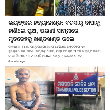
ଭୟଙ୍କର ହତ୍ୟାକାଣ୍ଡ: ବଚସାରୁ ବାପାକୁ
ହାଣିଲେ ପୁଅ, ଭଉଣୀ ସାମ୍ନାରେ
ମୃତଦେହକୁ ଖଣ୍ଡଖଣ୍ଡ କଲେ
ଲକ୍ଷ୍ନୌ,୨୪।୨: ଉତ୍ତରପ୍ରଦେଶର ଆସିଆନା ଅଞ୍ଚଳରେ ଏକ
ହୃଦୟବିଦାରକ ଘଟଣା ସାମ୍ନାକୁ ଆସିଛି, ଯାହା ସମଗ୍ର ଆତଙ୍କ ସୃଷ୍ଟି କରିଛି।
ଜଣେ ନିଖୋଜ ପାଥୋଲୋଜି ଅପରେଟରଙ୍କ ମୃତଦେହ ତାଙ୍କ…
6 months ago