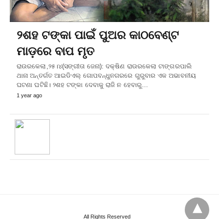
୨ଶହ ଟଙ୍କା ପାଇଁ ପୁଅର କାଠବେଣ୍ଟ
ମାଡ଼ରେ ବାପ ମୃତ
ରାଉରକେଲା,୨୫।୪(ସଙ୍ଗୀତା ଜେନା): ଦକ୍ଷିଣ ରାଉରକେଲା ଟାଙ୍ଗରପାଲି
ଥାନା ଅନ୍ତର୍ଗତ ଆଇଡିଏଲ୍‌ ଗୋପବନ୍ଧୁନଗରରେ ଗୁରୁବାର ଏକ ଅଭାବନୀୟ
ଘଟଣା ଘଟିଛି। ୨ଶହ ଟଙ୍କା ଦେବାକୁ ରାଜି ନ ହେବାରୁ…
1 year ago
All Rights Reserved