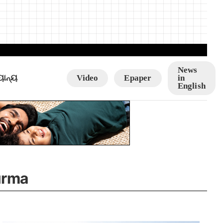
News
ୟାନ୍ୟ
Video
Epaper
in
English
urma