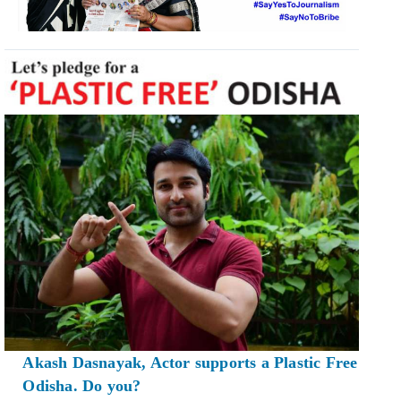
Akash Dasnayak, Actor supports a Plastic Free
Odisha. Do you?