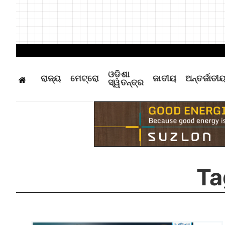
ଓଡ଼ିଶା
ରାଜ୍ୟ
ମେଟ୍ରୋ
ଜାତୀୟ
ଅନ୍ତର୍ଜାତୀ
ସ୍ୱତନ୍ତ୍ର
Ta