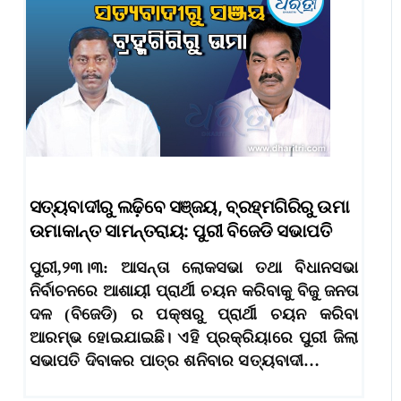
ସତ୍ୟବାଦୀରୁ ଲଢ଼ିବେ ସଞ୍ଜୟ, ବ୍ରହ୍ମଗିରିରୁ ଉମା
ଉମାକାନ୍ତ ସାମନ୍ତରାୟ: ପୁରୀ ବିଜେଡି ସଭାପତି
ପୁରୀ,୨୩।୩: ଆସନ୍ତା ଲୋକସଭା ତଥା ବିଧାନସଭା
ନିର୍ବାଚନରେ ଆଶାୟୀ ପ୍ରାର୍ଥୀ ଚୟନ କରିବାକୁ ବିଜୁ ଜନତା
ଦଳ (ବିଜେଡି) ର ପକ୍ଷରୁ ପ୍ରାର୍ଥୀ ଚୟନ କରିବା
ଆରମ୍ଭ ହୋଇଯାଇଛି। ଏହି ପ୍ରକ୍ରିୟାରେ ପୁରୀ ଜିଲା
ସଭାପତି ଦିବାକର ପାତ୍ର ଶନିବାର ସତ୍ୟବାଦୀ…