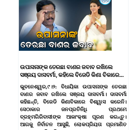
ଉପାସନାଙ୍କ ତେରଛା ବାଣର ଜବାବ ରଖିଲେ
ସଞ୍ଜୟ ଦାସବର୍ମା, କହିଲେ ବିଜେଡି କିଣା ବିକାରେ…
ଭୁବନେଶ୍ୱର,୯।୨: ବିଧାୟିକା ଉପାସନାଙ୍କ ତେରଛା
ବାଣର ଜବାବ ରଖିଲେ ସଞ୍ଜୟ ଦାସବର୍ମା। ଦାସବର୍ମା
କହିଛନ୍ତି, ବିଜେଡି କିଣାବିକାରେ ବିଶ୍ୱାସ କରେନି।
ସେଠାକାର ଜନପ୍ରତିନିଧି ପ୍ରଥମେ
ବ୍ରହ୍ମଗିରିବାସୀଙ୍କ ଆକାଂକ୍ଷା ପୂରଣ କରନ୍ତୁ।
ଆଗକୁ ନିର୍ବାଚନ ଆସୁଛି, ଲୋକପ୍ରିୟତା ପ୍ରମାଣିତ