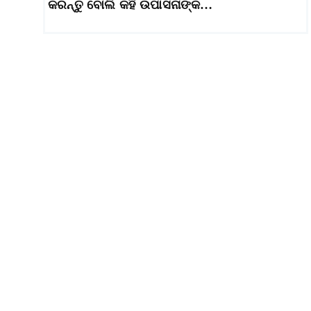
କରନ୍ତୁ ବୋଲି କହି ଉପାସନାଙ୍କ…