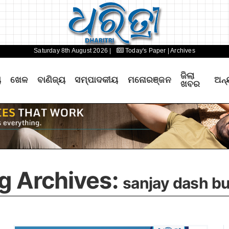
Saturday 8th August 2026 |
Today's Paper
| Archives
ଜିଲା
ୟ
ଖେଳ
ବାଣିଜ୍ୟ
ସମ୍ପାଦକୀୟ
ମନୋରଞ୍ଜନ
ଅନ୍
ଖବର
g Archives:
sanjay dash b