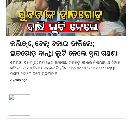
କଲିଙ୍ଗ୍ ବେଲ୍ ବଜାଇ ଡାକିଲେ;
ହାତଗୋଡ଼ ବାନ୍ଧି ଲୁଟି ନେଲେ ସୁନା ଗହଣା
ବରଗଡ, ୧୫।୮(ପ୍ରେମାନନ୍ଦ ଖମାରୀ): ବରଗଡ଼ ସହରର ନିଗମାନନ୍ଦ ବିହାର
ଗଳି ନମ୍ବର-୭ ନିବାସୀ ସ୍ଵର୍ଗତ ଦିଲ୍ଲିପ ସାହୁଙ୍କ ଘରେ ଗୁରୁବାର ସଂଧ୍ୟା
ପ୍ରାୟ ୭ଟାରେ ଜଣେ ଯୁବତୀଙ୍କ…
2 years ago