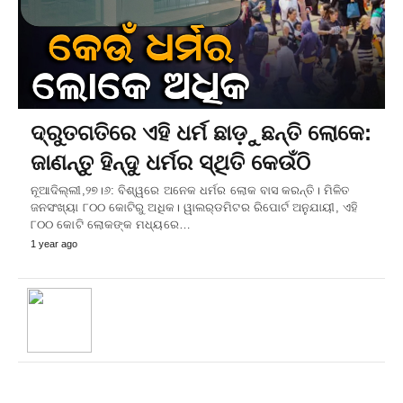
ଦ୍ରୁତଗତିରେ ଏହି ଧର୍ମ ଛାଡ଼ୁଛନ୍ତି ଲୋକେ:
ଜାଣନ୍ତୁ ହିନ୍ଦୁ ଧର୍ମର ସ୍ଥିତି କେଉଁଠି
ନୂଆଦିଲ୍ଲୀ,୨୭।୬: ବିଶ୍ୱରେ ଅନେକ ଧର୍ମର ଲୋକ ବାସ କରନ୍ତି। ମିଳିତ
ଜନସଂଖ୍ୟା ୮୦୦ କୋଟିରୁ ଅଧିକ। ୱାଲର୍‌ଡମିଟର ରିପୋର୍ଟ ଅନୁଯାୟୀ, ଏହି
୮୦୦ କୋଟି ଲୋକଙ୍କ ମଧ୍ୟରେ…
1 year ago