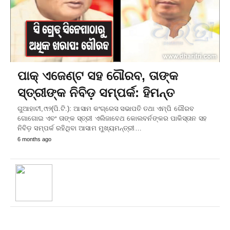
ପାକ୍‌ ଏଜେଣ୍ଟ ସହ ଗୌରବ, ତାଙ୍କ
ସ୍ତ୍ରୀଙ୍କ ନିବିଡ଼ ସମ୍ପର୍କ: ହିମନ୍ତ
ଗୁଆହାଟୀ,୯ା୨(ପି.ଟି.): ଆସାମ କଂଗ୍ରେସ ସଭାପତି ତଥା ଏମ୍‌ପି ଗୌରବ
ଗୋଗୋଇ ଏବଂ ତାଙ୍କ ସ୍ତ୍ରୀ ଏଲିଜାବେଥ କୋଲବର୍ନଙ୍କର ପାକିସ୍ତାନ ସହ
ନିବିଡ଼ ସମ୍ପର୍କ ରହିଥିବା ଆସାମ ମୁଖ୍ୟମନ୍ତ୍ରୀ…
6 months ago