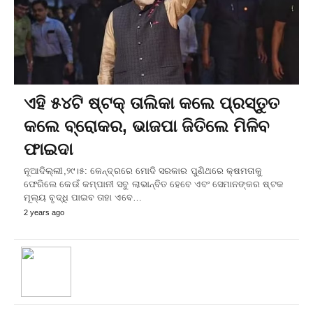
ଏହି ୫୪ଟି ଷ୍ଟକ୍ ତାଲିକା କଲେ ପ୍ରସ୍ତୁତ
କଲେ ବ୍ରୋକର, ଭାଜପା ଜିତିଲେ ମିଳିବ
ଫାଇଦା
ନୂଆଦିଲ୍ଲୀ,୨୯।୫: କେନ୍ଦ୍ରରେ ମୋଦି ସରକାର ପୁଣିଥରେ କ୍ଷମତାକୁ
ଫେରିଲେ କେଉଁ କମ୍ପାନୀ ସବୁ ଲାଭାନ୍ବିତ ହେବେ ଏବଂ ସେମାନଙ୍କର ଷ୍ଟକ
ମୂଲ୍ୟ ବୃଦ୍ଧି ପାଇବ ତାହା ଏବେ…
2 years ago