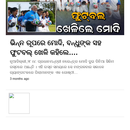
ଭିନ୍ନ ରୂପରେ ମୋଦି, ବନ୍ଧୁଙ୍କ ସହ
ଫୁଟବଲ୍ ଖେଳି କହିଲେ….
ନୂଆଦିଲ୍ଲୀ,୨୮।୪: ପ୍ରଧାନମନ୍ତ୍ରୀ ନରେନ୍ଦ୍ର ମୋଦି ଦୁଇ ଦିନିଆ ସିକିମ
ଗସ୍ତରେ ଅଛନ୍ତି । ଏହି ଗସ୍ତ ସମୟରେ ସେ ମଙ୍ଗଳବାର ସକାଳେ
ଗ୍ୟାଙ୍ଗଟକରେ ପିଲାମାନଙ୍କ ଏକ ଗୋଷ୍ଠୀ…
3 months ago