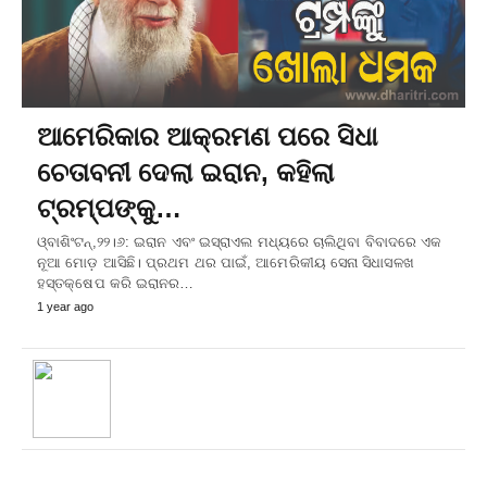
ଆମେରିକାର ଆକ୍ରମଣ ପରେ ସିଧା
ଚେତାବନୀ ଦେଲା ଇରାନ, କହିଲା
ଟ୍ରମ୍ପଙ୍କୁ…
ଓ୍ବାଶିଂଟନ୍‌,୨୨।୬: ଇରାନ ଏବଂ ଇସ୍ରାଏଲ ମଧ୍ୟରେ ଚାଲିଥିବା ବିବାଦରେ ଏକ
ନୂଆ ମୋଡ଼ ଆସିଛି। ପ୍ରଥମ ଥର ପାଇଁ, ଆମେରିକୀୟ ସେନା ସିଧାସଳଖ
ହସ୍ତକ୍ଷେପ କରି ଇରାନର…
1 year ago