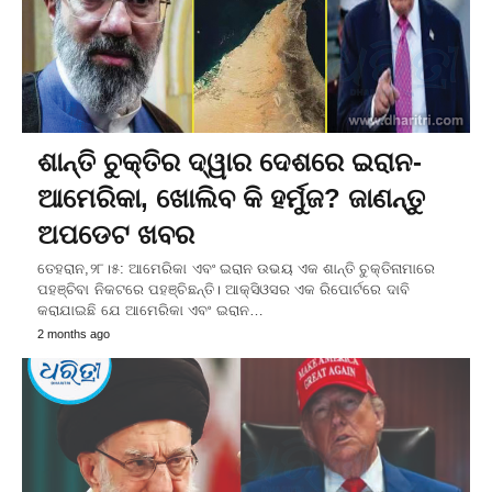
ଶାନ୍ତି ଚୁକ୍ତିର ଦ୍ୱାର ଦେଶରେ ଇରାନ-
ଆମେରିକା, ଖୋଲିବ କି ହର୍ମୁଜ? ଜାଣନ୍ତୁ
ଅପଡେଟ ଖବର
ତେହରାନ,୨୮।୫: ଆମେରିକା ଏବଂ ଇରାନ ଉଭୟ ଏକ ଶାନ୍ତି ଚୁକ୍ତିନାମାରେ
ପହଞ୍ଚିବା ନିକଟରେ ପହଞ୍ଚିଛନ୍ତି। ଆକ୍ସିଓସର ଏକ ରିପୋର୍ଟରେ ଦାବି
କରାଯାଇଛି ଯେ ଆମେରିକା ଏବଂ ଇରାନ…
2 months ago