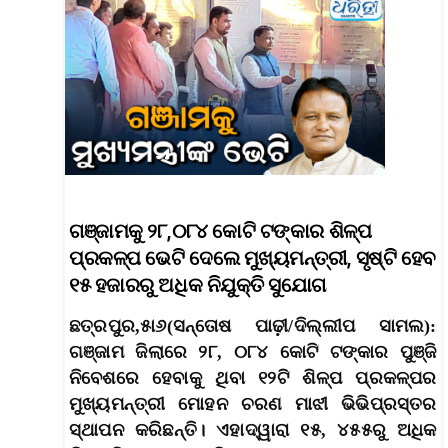
ଗଞ୍ଜାମକୁ ୨୮,୦୮୪ କୋଟି ଟଙ୍କାର ଶିଳ୍ପ
ପ୍ରକଳ୍ପ ଭେଟି ଦେଲେ ମୁଖ୍ୟମନ୍ତ୍ରୀ, ସୃଷ୍ଟି ହେବ
୧୫ ହଜାରରୁ ଅଧିକ ନିଯୁକ୍ତି ସୁଯୋଗ
ଛତ୍ରପୁର,୫ା୬(ସନ୍ତୋଷ ପାଢ଼ୀ/ଦିଲ୍ଲୀପ ସାମଲ):
ଗଞ୍ଜାମ ଜିଲାରେ ୨୮, ୦୮୪ କୋଟି ଟଙ୍କାର ପୁଞ୍ଜି
ନିବେଶରେ ହେବାକୁ ଥିବା ୧୨ଟି ଶିଳ୍ପ ପ୍ରକଳ୍ପର
ମୁଖ୍ୟମନ୍ତ୍ରୀ ମୋହନ ଚରଣ ମାଝୀ ଭିଭିପ୍ରସ୍ତର
ସ୍ଥାପନ କରିଛନ୍ତି। ଏହାଦ୍ୱାରା ୧୫, ୪୫୫ରୁ ଅଧିକ