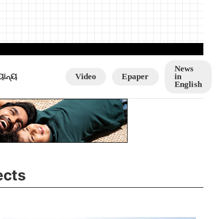
News
ୟାନ୍ୟ
Video
Epaper
in
English
ects