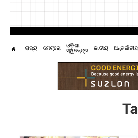
ଓଡ଼ିଶା
ରାଜ୍ୟ
ମେଟ୍ରୋ
ଜାତୀୟ
ଅନ୍ତର୍ଜାତୀ
ସ୍ୱତନ୍ତ୍ର
Ta