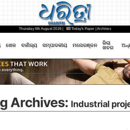
Thursday 6th August 2026 |
Today's Paper
| Archives
ଜିଲା
ୟ
ଖେଳ
ବାଣିଜ୍ୟ
ସମ୍ପାଦକୀୟ
ମନୋରଞ୍ଜନ
ଅନ୍
ଖବର
g Archives:
Industrial proj