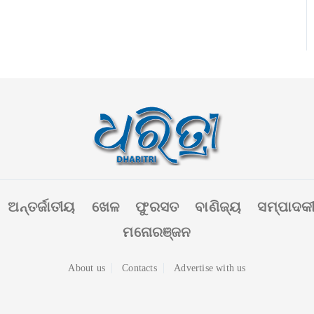
ଅନ୍ତର୍ଜାତୀୟ
ଖେଳ
ଫୁରସତ
ବାଣିଜ୍ୟ
ସମ୍ପାଦକ
ମନୋରଞ୍ଜନ
About us
Contacts
Advertise with us