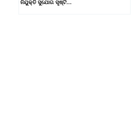
ନିଯୁକ୍ତି ସୁଯୋଗ ସୃଷ୍ଟି…