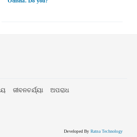
Odisha. Do you?
ୀୟ
ଜୀବନଚର୍ଯ୍ୟା
ଅପରାଧ
Developed By
Ratna Technology