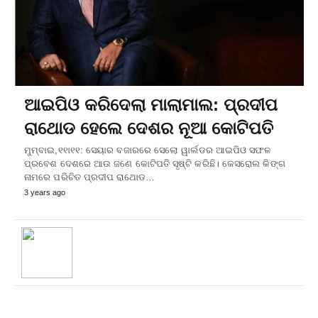
ଆଇପିଓ କରିଦେଲା ମାଲାମାଲ: ପ୍ରଦୀପ
ରାଥୋଡ ହେଲେ ଦେଶର ନୂଆ କୋଟିପତି
ମୁମ୍ବାଇ,୧୧ା୧୧: ସେୟାର ବଜାରରେ ସେଲୋ ୱାର୍ଲଡର ଆଇପିଓ ସଫଳ
ପ୍ରବେଶ ଦେଶରେ ଆଉ ଜଣେ କୋଟିପତି ସୃଷ୍ଟି କରିଛି। କେସରୋଲ କିଙ୍ଗ
ନାମରେ ପରିଚିତ ପ୍ରଦୀପ ରାଥୋଡ…
3 years ago