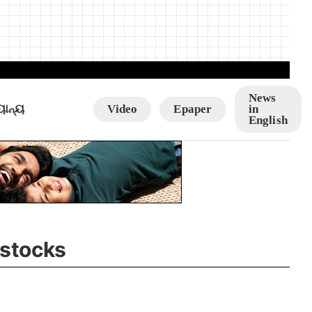
News
ୟାନ୍ୟ
Video
Epaper
in
English
 stocks