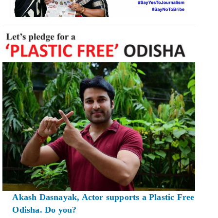
Akash Dasnayak, Actor supports a Plastic Free
Odisha. Do you?