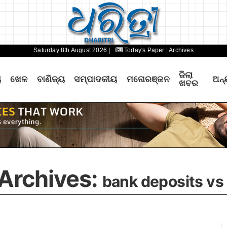
Saturday 8th August 2026 |
Today's Paper
| Archives
ଜିଲା
ୟ
ଖେଳ
ବାଣିଜ୍ୟ
ସମ୍ପାଦକୀୟ
ମନୋରଞ୍ଜନ
ଅନ୍
ଖବର
Archives:
bank deposits vs