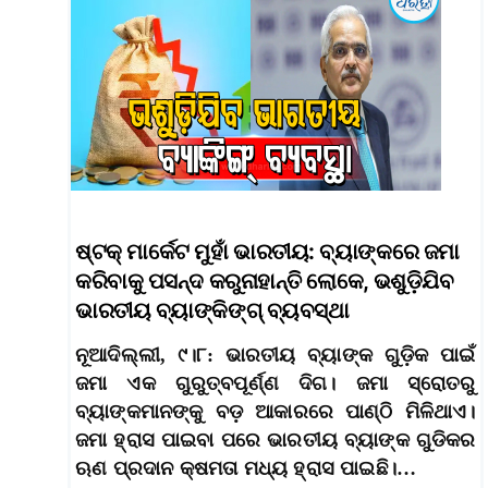
ଷ୍ଟକ୍ ମାର୍କେଟ ମୁହାଁ ଭାରତୀୟ: ବ୍ୟାଙ୍କରେ ଜମା
କରିବାକୁ ପସନ୍ଦ କରୁନାହାନ୍ତି ଲୋକେ, ଭଶୁଡ଼ିଯିବ
ଭାରତୀୟ ବ୍ୟାଙ୍କିଙ୍ଗ୍ ବ୍ୟବସ୍ଥା
ନୂଆଦିଲ୍ଲୀ, ୯।୮: ଭାରତୀୟ ବ୍ୟାଙ୍କ ଗୁଡ଼ିକ ପାଇଁ
ଜମା ଏକ ଗୁରୁତ୍ବପୂର୍ଣ୍ଣ ଦିଗ। ଜମା ସ୍ରୋତରୁ
ବ୍ୟାଙ୍କମାନଙ୍କୁ ବଡ଼ ଆକାରରେ ପାଣ୍ଠି ମିଳିଥାଏ।
ଜମା ହ୍ରାସ ପାଇବା ପରେ ଭାରତୀୟ ବ୍ୟାଙ୍କ ଗୁଡିକର
ଋଣ ପ୍ରଦାନ କ୍ଷମତା ମଧ୍ୟ ହ୍ରାସ ପାଇଛି।…