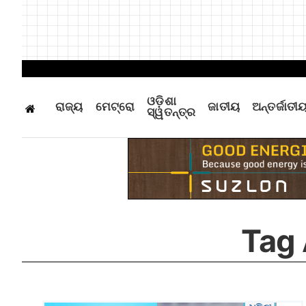
ଓଡ଼ିଶା
ରାଜ୍ୟ
ମେଟ୍ରୋ
ଜାତୀୟ
ଅନ୍ତର୍ଜାତୀ
ସ୍ୱତନ୍ତ୍ର
Tag 