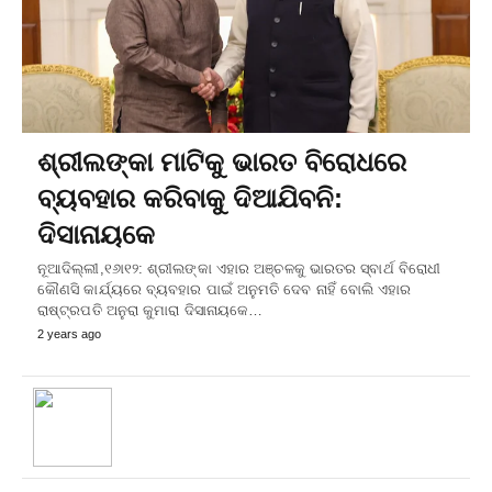
ଶ୍ରୀଲଙ୍କା ମାଟିକୁ ଭାରତ ବିରୋଧରେ
ବ୍ୟବହାର କରିବାକୁ ଦିଆଯିବନି:
ଦିସାନାୟକେ
ନୂଆଦିଲ୍ଲୀ,୧୬ା୧୨: ଶ୍ରୀଲଙ୍କା ଏହାର ଅଞ୍ଚଳକୁ ଭାରତର ସ୍ବାର୍ଥ ବିରୋଧୀ
କୌଣସି କାର୍ଯ୍ୟରେ ବ୍ୟବହାର ପାଇଁ ଅନୁମତି ଦେବ ନାହିଁ ବୋଲି ଏହାର
ରାଷ୍ଟ୍ରପତି ଅନୁରା କୁମାରା ଦିସାନାୟକେ…
2 years ago