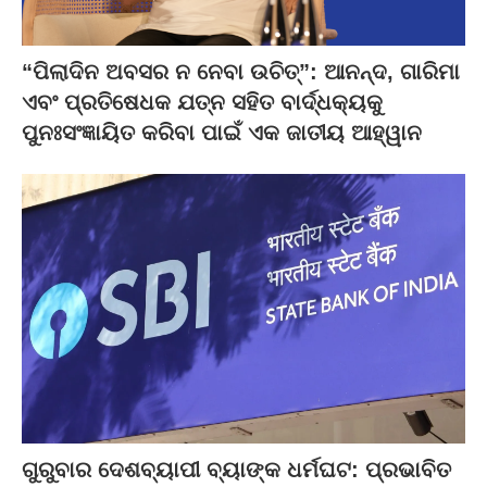
“ପିଲାଦିନ ଅବସର ନ ନେବା ଉଚିତ୍”: ଆନନ୍ଦ, ଗାରିମା
ଏବଂ ପ୍ରତିଷେଧକ ଯତ୍ନ ସହିତ ବାର୍ଦ୍ଧକ୍ୟକୁ
ପୁନଃସଂଜ୍ଞାୟିତ କରିବା ପାଇଁ ଏକ ଜାତୀୟ ଆହ୍ୱାନ
ଗୁରୁବାର ଦେଶବ୍ୟାପୀ ବ୍ୟାଙ୍କ ଧର୍ମଘଟ: ପ୍ରଭାବିତ