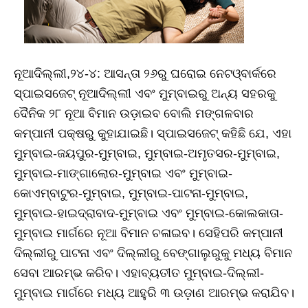
ନୂଆଦିଲ୍ଲୀ,୨୪-୪: ଆସନ୍ତା ୨୬ରୁ ଘରୋଇ ନେଟଓ୍ବାର୍କରେ
ସ୍ପାଇସଜେଟ୍‌ ନୂଆଦିଲ୍ଲୀ ଏବଂ ମୁମ୍ବାଇରୁ ଅନ୍ୟ ସହରକୁ
ଦୈନିକ ୨୮ ନୂଆ ବିମାନ ଉଡ଼ାଇବ ବୋଲି ମଙ୍ଗଳବାର
କମ୍ପାନୀ ପକ୍ଷରୁ କୁହାଯାଇଛି। ସ୍ପାଇସଜେଟ୍‌ କହିଛି ଯେ, ଏହା
ମୁମ୍ବାଇ-ଜୟପୁର-ମୁମ୍ବାଇ, ମୁମ୍ବାଇ-ଅମୃତସର-ମୁମ୍ବାଇ,
ମୁମ୍ବାଇ-ମାଙ୍ଗାଲୋର-ମୁମ୍ବାଇ ଏବଂ ମୁମ୍ବାଇ-
କୋଏମ୍ବାଟୁର-ମୁମ୍ବାଇ, ମୁମ୍ବାଇ-ପାଟନା-ମୁମ୍ବାଇ,
ମୁମ୍ବାଇ-ହାଇଦ୍ରାବାଦ-ମୁମ୍ବାଇ ଏବଂ ମୁମ୍ବାଇ-କୋଲକାତା-
ମୁମ୍ବାଇ ମାର୍ଗରେ ନୂଆ ବିମାନ ଚଳାଇବ। ସେହିପରି କମ୍ପାନୀ
ଦିଲ୍ଲୀରୁ ପାଟନା ଏବଂ ଦିଲ୍ଲୀରୁ ବେଙ୍ଗାଲୁରୁକୁ ମଧ୍ୟ ବିମାନ
ସେବା ଆରମ୍ଭ କରିବ। ଏହାବ୍ୟତୀତ ମୁମ୍ବାଇ-ଦିଲ୍ଲୀ-
ମୁମ୍ବାଇ ମାର୍ଗରେ ମଧ୍ୟ ଆହୁରି ୩ ଉଡ଼ାଣ ଆରମ୍ଭ କରାଯିବ।