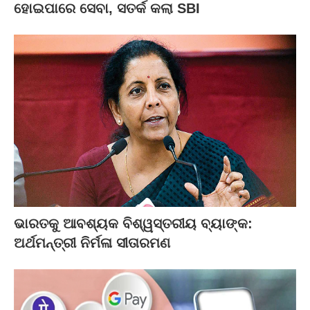
ହୋଇପାରେ ସେବା, ସତର୍କ କଲା SBI
ଭାରତକୁ ଆବଶ୍ୟକ ବିଶ୍ୱସ୍ତରୀୟ ବ୍ୟାଙ୍କ:
ଅର୍ଥମନ୍ତ୍ରୀ ନିର୍ମଳା ସୀତାରମଣ