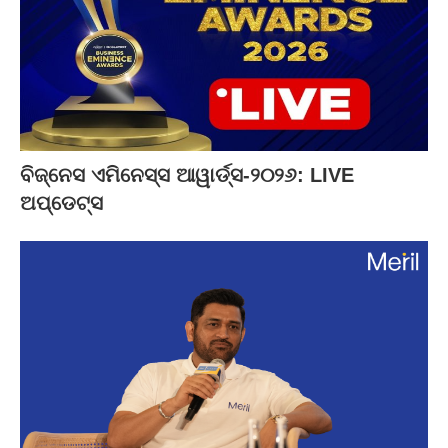
ବିଜ୍‌ନେସ ଏମିନେସ୍ସ ଆୱାର୍ଡ୍ସ-୨୦୨୬: LIVE
ଅପ୍‌ଡେଟ୍ସ