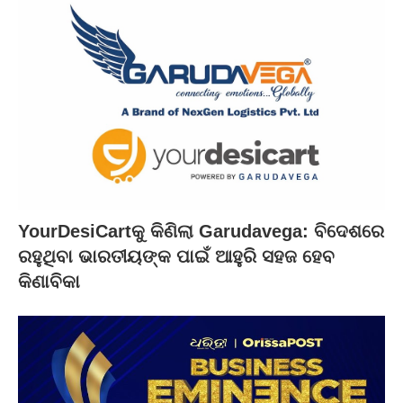
YourDesiCartକୁ କିଣିଲା Garudavega: ବିଦେଶରେ
ରହୁଥିବା ଭାରତୀୟଙ୍କ ପାଇଁ ଆହୁରି ସହଜ ହେବ
କିଣାବିକା