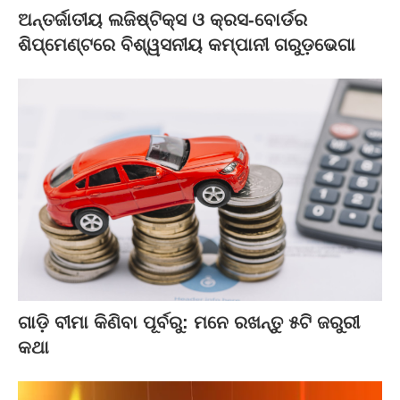
ଅନ୍ତର୍ଜାତୀୟ ଲଜିଷ୍ଟିକ୍ସ ଓ କ୍ରସ-ବୋର୍ଡର
ଶିପ୍‌ମେଣ୍ଟରେ ବିଶ୍ୱସନୀୟ କମ୍ପାନୀ ଗରୁଡ଼ଭେଗା
ଗାଡ଼ି ବୀମା କିଣିବା ପୂର୍ବରୁ: ମନେ ରଖନ୍ତୁ ୫ଟି ଜରୁରୀ
କଥା