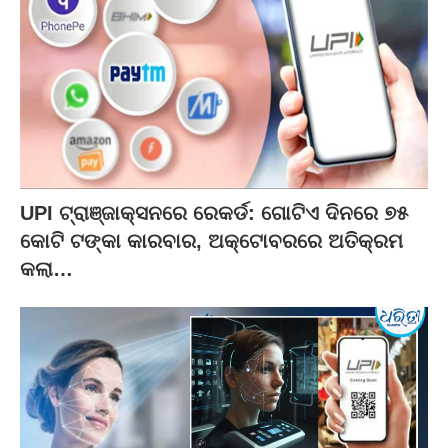
UPI ଟ୍ରାଞ୍ଜାକ୍ସନରେ ରେକର୍ଡ: ଗୋଟିଏ ଦିନରେ ୭୫
କୋଟି ଟଙ୍କା କାରବାର, ଅକ୍ଟୋବରରେ ଅତିକ୍ରମ
କଲା…