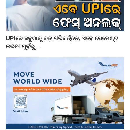
UPIରେ ସବୁଠାରୁ ବଡ଼ ପରିବର୍ତ୍ତନ, ଏବେ ପେମେଣ୍ଟ
କରିବା ପୂର୍ବରୁ…