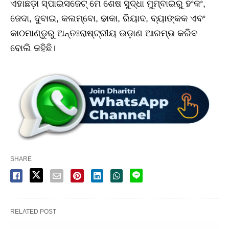
ଏହାଛଡ଼ା ସ୍ପାଇସଜେଟ୍‌ ମେ ଶେଷ ସୁଦ୍ଧା ମୁମ୍ବାଇରୁ ହଂକଂ,
ଜେଦା, ଦୁବାଇ, କଲମ୍ବୋ, ଢାକା, ରିୟାଦ, ବ୍ୟାଙ୍କକ ଏବଂ
କାଠମାଣ୍ଡୁରୁ ଅନ୍ତଃରାଷ୍ଟ୍ରୀୟ ଉଡ଼ାଣ ଆରମ୍ଭ କରିବ
ବୋଲି କହିଛି।
SHARE
RELATED POST