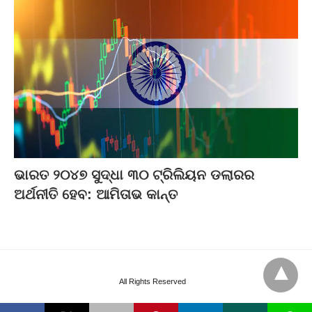
ଭାରତ ୨୦୪୭ ସୁଦ୍ଧା ୩୦ ଟ୍ରିଲିୟନ ଡଲାରର
ଅର୍ଥନୀତି ହେବ: ଆମିତାଭ କାନ୍ତ
All Rights Reserved