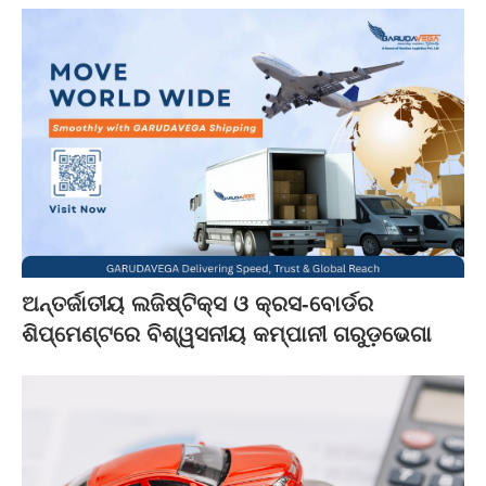
ଅନ୍ତର୍ଜାତୀୟ ଲଜିଷ୍ଟିକ୍ସ ଓ କ୍ରସ-ବୋର୍ଡର
ଶିପ୍‌ମେଣ୍ଟରେ ବିଶ୍ୱସନୀୟ କମ୍ପାନୀ ଗରୁଡ଼ଭେଗା