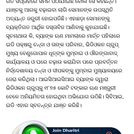
ଗତ ସପ୍ତାହରେ ସମନ ପଠାଯାଇଛି ବୋଲି ସେ କହିଛନ୍ତି।
ଯାଞ୍ଚକୁ ଆଗକୁ ବଢ଼ାଇବା ଲାଗି ସେମାନଙ୍କ ଉପସ୍ଥିତି
ଅତ୍ୟନ୍ତ ଜରୁରୀ ହୋଇପଡିଛି। ଏହାଛଡ଼ା ସେମାନଙ୍କୁ
ବ୍ୟକ୍ତିଗତ ଆର୍ଥିକ ଦସ୍ତାବିଜ ଆଣିବାକୁ କୁହାଯାଇଛି।
ସୂଚନାଥାଉ କି, ବ୍ୟାଙ୍କ ଋଣ ମାମଲାରେ ମାର୍ଚ୍ଚ ପହିଲାରେ
ଇଡି ପକ୍ଷରୁ ଚନ୍ଦା ଓ ତାଙ୍କ ପରିବାର, ଭିଡିଓକନ ଗ୍ରୁପ୍‌
ମୁଖ୍ୟ ବେଣୁଗୋପାଳ ଧୂତ୍‌ଙ୍କ ମୁମ୍ବାଇ ଓ ଔରଙ୍ଗାବାଦ୍‌
କାର୍ଯ୍ୟାଳୟ ଓ ଘରେ ଚଢ଼ାଉ କରାଯିବା ପରେ ପ୍ରବର୍ତ୍ତନ
ନିର୍ଦ୍ଦେଶାଳୟ ଚନ୍ଦା ଓ ଦୀପକଙ୍କୁ ମୁମ୍ବାଇ ମୁଖ୍ୟାଳୟରେ
ଜେରା କରିଥିଲା। ଆଇସିଆଇସିଆଇ ବ୍ୟାଙ୍କ ଦ୍ୱାରା
ଭିଡିଓକନ ଗ୍ରୁପ୍‌କୁ ୧୮୭୫ କୋଟି ଟଙ୍କାର ଋଣ ମଞ୍ଜୁରୀ
ବେଳେ ଅନିୟମିତତା ହୋଇଥିବା ଅଭିଯୋଗ ଉଠିଛି। ସିବିଆଇ,
ଇଡି ଏହାର ସ୍ବତନ୍ତ୍ର ଯାଞ୍ଚ କରିଛି।