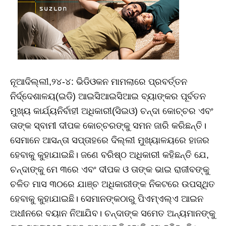
ନୂଆଦିଲ୍ଲୀ,୨୪-୪: ଭିଡିଓକନ ମାମଲାରେ ପ୍ରବର୍ତ୍ତନ
ନିର୍ଦ୍ଦେଶାଳୟ(ଇଡି) ଆଇସିଆଇସିଆଇ ବ୍ୟାଙ୍କର ପୂର୍ବତନ
ମୁଖ୍ୟ କାର୍ଯ୍ୟନିର୍ବାହୀ ଅଧିକାରୀ(ସିଇଓ) ଚନ୍ଦା କୋଚ୍ଚର ଏବଂ
ତାଙ୍କ ସ୍ବାମୀ ଦୀପକ କୋଚ୍ଚରଙ୍କୁ ସମନ ଜାରି କରିଛନ୍ତି।
ସେମାନେ ଆସନ୍ତା ସପ୍ତାହରେ ଦିଲ୍ଲୀ ମୁଖ୍ୟାଳୟରେ ହାଜର
ହେବାକୁ କୁହାଯାଇଛି। ଜଣେ ବରିଷ୍ଠ ଅଧିକାରୀ କହିଛନ୍ତି ଯେ,
ଚନ୍ଦାଙ୍କୁ ମେ ୩ରେ ଏବଂ ଦୀପକ ଓ ତାଙ୍କ ଭାଇ ରାଜୀବଙ୍କୁ
ଚଳିତ ମାସ ୩୦ରେ ଯାଞ୍ଚ ଅଧିକାରୀଙ୍କ ନିକଟରେ ଉପସ୍ଥିତ
ହେବାକୁ କୁହାଯାଇଛି। ସେମାନଙ୍କଠାରୁ ପିଏମ୍‌ଏଲ୍‌ଏ ଆଇନ
ଅଧୀନରେ ବୟାନ ନିଆଯିବ। ଚନ୍ଦାଙ୍କ ସମେତ ଅନ୍ୟମାନଙ୍କୁ