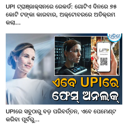
UPI ଟ୍ରାଞ୍ଜାକ୍ସନରେ ରେକର୍ଡ: ଗୋଟିଏ ଦିନରେ ୭୫
କୋଟି ଟଙ୍କା କାରବାର, ଅକ୍ଟୋବରରେ ଅତିକ୍ରମ
କଲା…
UPIରେ ସବୁଠାରୁ ବଡ଼ ପରିବର୍ତ୍ତନ, ଏବେ ପେମେଣ୍ଟ
କରିବା ପୂର୍ବରୁ…