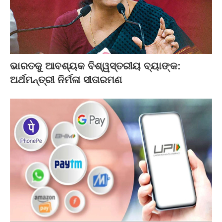
ଭାରତକୁ ଆବଶ୍ୟକ ବିଶ୍ୱସ୍ତରୀୟ ବ୍ୟାଙ୍କ:
ଅର୍ଥମନ୍ତ୍ରୀ ନିର୍ମଳା ସୀତାରମଣ