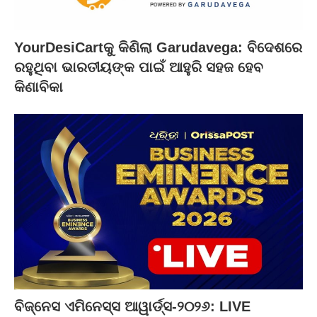
YourDesiCartକୁ କିଣିଲା Garudavega: ବିଦେଶରେ
ରହୁଥିବା ଭାରତୀୟଙ୍କ ପାଇଁ ଆହୁରି ସହଜ ହେବ
କିଣାବିକା
ବିଜ୍‌ନେସ ଏମିନେସ୍ସ ଆୱାର୍ଡ୍ସ-୨୦୨୬: LIVE