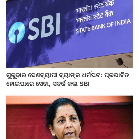
ଗୁରୁବାର ଦେଶବ୍ୟାପୀ ବ୍ୟାଙ୍କ ଧର୍ମଘଟ: ପ୍ରଭାବିତ
ହୋଇପାରେ ସେବା, ସତର୍କ କଲା SBI