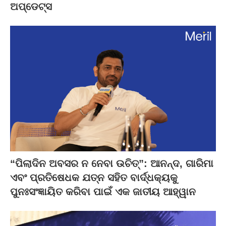
ଅପ୍‌ଡେଟ୍ସ
“ପିଲାଦିନ ଅବସର ନ ନେବା ଉଚିତ୍”: ଆନନ୍ଦ, ଗାରିମା
ଏବଂ ପ୍ରତିଷେଧକ ଯତ୍ନ ସହିତ ବାର୍ଦ୍ଧକ୍ୟକୁ
ପୁନଃସଂଜ୍ଞାୟିତ କରିବା ପାଇଁ ଏକ ଜାତୀୟ ଆହ୍ୱାନ