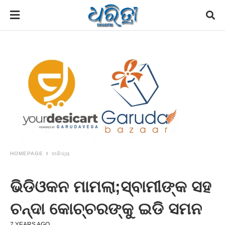
HOMEPAGE
ବାଣିଜ୍ୟ
ଭିଡିଓକନ ମାମଲା;ସ୍ବାମୀଙ୍କ ସହ
ଚନ୍ଦା କୋଚ୍ଚରଙ୍କୁ ଇଡି ସମନ
7 YEARS AGO