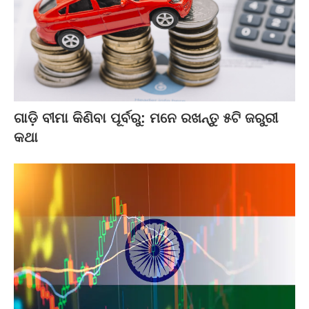
ଗାଡ଼ି ବୀମା କିଣିବା ପୂର୍ବରୁ: ମନେ ରଖନ୍ତୁ ୫ଟି ଜରୁରୀ
କଥା