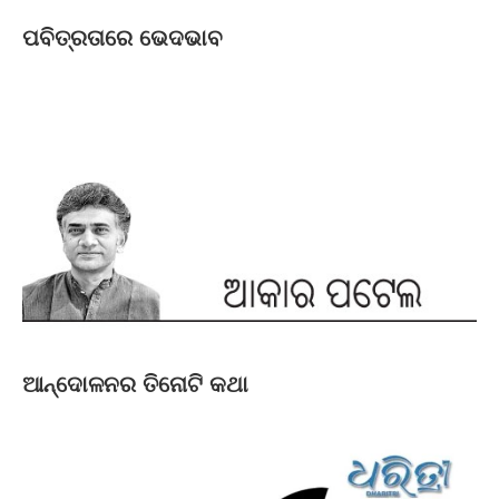
ପବିତ୍ରତାରେ ଭେଦଭାବ
ଆନ୍ଦୋଳନର ତିନୋଟି କଥା