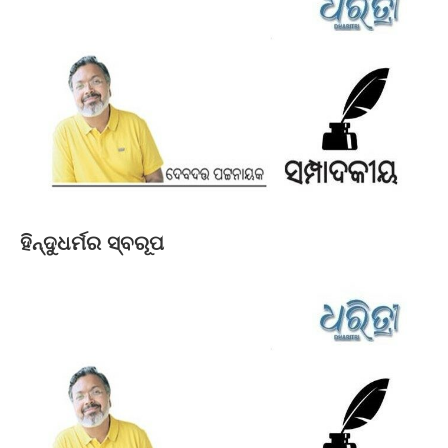
ହିନ୍ଦୁଧର୍ମର ସ୍ବରୂପ