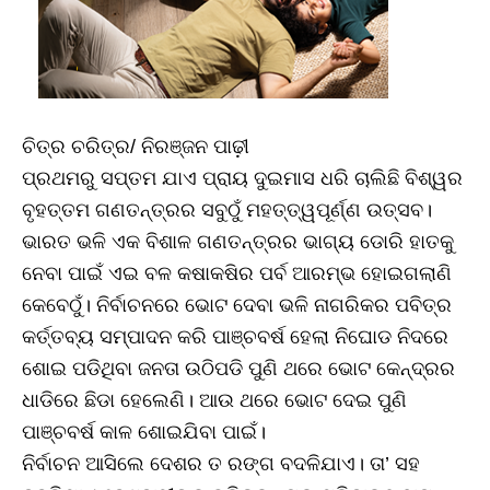
ଚିତ୍ର ଚରିତ୍ର/ ନିରଞ୍ଜନ ପାଢ଼ୀ
ପ୍ରଥମରୁ ସପ୍ତମ ଯାଏ ପ୍ରାୟ ଦୁଇମାସ ଧରି ଚାଲିଛି ବିଶ୍ୱର
ବୃହତ୍ତମ ଗଣତନ୍ତ୍ରର ସବୁଠୁଁ ମହତ୍ତ୍ୱପୂର୍ଣ୍ଣ ଉତ୍ସବ।
ଭାରତ ଭଳି ଏକ ବିଶାଳ ଗଣତନ୍ତ୍ରର ଭାଗ୍ୟ ଡୋରି ହାତକୁ
ନେବା ପାଇଁ ଏଇ ବଳ କଷାକଷିର ପର୍ବ ଆରମ୍ଭ ହୋଇଗଲାଣି
କେବେଠୁଁ। ନିର୍ବାଚନରେ ଭୋଟ ଦେବା ଭଳି ନାଗରିକର ପବିତ୍ର
କର୍ତ୍ତବ୍ୟ ସମ୍ପାଦନ କରି ପାଞ୍ଚବର୍ଷ ହେଲା ନିଘୋଡ ନିଦରେ
ଶୋଇ ପଡିଥିବା ଜନତା ଉଠିପଡି ପୁଣି ଥରେ ଭୋଟ କେନ୍ଦ୍ରର
ଧାଡିରେ ଛିଡା ହେଲେଣି। ଆଉ ଥରେ ଭୋଟ ଦେଇ ପୁଣି
ପାଞ୍ଚବର୍ଷ କାଳ ଶୋଇଯିବା ପାଇଁ।
ନିର୍ବାଚନ ଆସିଲେ ଦେଶର ତ ରଙ୍ଗ ବଦଳିଯାଏ। ତା’ ସହ