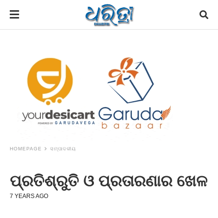
HOMEPAGE
ସମ୍ପାଦକୀୟ
ପ୍ରତିଶ୍ରୁତି ଓ ପ୍ରତାରଣାର ଖେଳ
7 YEARS AGO