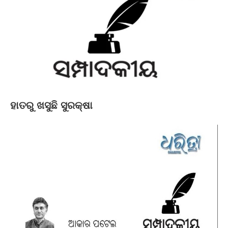
ହାତରୁ ଖସୁଛି ସୁରକ୍ଷା