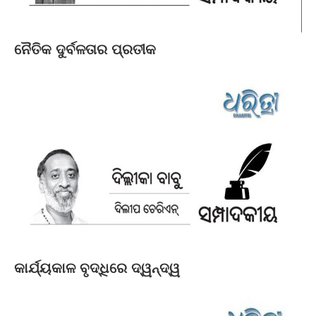
ନୈତିକ ଦୁର୍ବଳତାର ପ୍ରତୀକ
କାର୍ଯ୍ୟକାଳ ବୃଦ୍ଧିରେ ଦ୍ୱନ୍ଦ୍ୱ