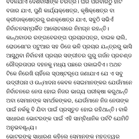
ବଦଳିଯାଏ ଦେଶବାସୀଙ୍କ ଚରିତ୍ର। ଘର ପରିବାରଠୁ ହାଟ
ବଜାର ଯାଏ, ପୁଣି କାର୍ଯ୍ୟକ୍ଷେତ୍ର, କୃଷିକ୍ଷେତ୍ର ବା
କ୍ରୀଡାକ୍ଷେତ୍ରରୁ ରଣକ୍ଷେତ୍ର ଯାଏ, ସବୁଠି ସଭିଏଁ
ନିର୍ବାଚନସମ୍ପର୍କିତ ଆଲୋଚନାରେ ନିମଗ୍ନ ରହନ୍ତି।
କାନ୍ଥବାଡର ରଙ୍ଗବେରଙ୍ଗ ପ୍ରଚାରପତ୍ର, ବାଇକ ରାଲି,
ରୋଡଶୋ’ର ପଟୁଆର ସହ ଡିଜେ ଭଳି ପ୍ରଚାର ଯନ୍ତ୍ରରୁ ଭାସି
ଆସୁଥିବା ନିର୍ବାଚନୀ ପ୍ରଚାର ସଙ୍ଗୀତର ଗୁରୁ ଗର୍ଜନ ପ୍ରଚଣ୍ଡ
ରୌଦ୍ରତାପର ଦହନକୁ ମଧ୍ୟ ପଛରେ ପକାଇଦିଏ। ଅଥଚ
ଟିକେ ନିରେଖି ଚାହିଁଲେ ସ୍ପଷ୍ଟରୂପେ ଜଣାଯାଏ ଯେ ଏ ସବୁ
ଉଦ୍ଦୀପନା ଓ ଉନ୍ମାଦନା କେବଳ ସେଇମାନଙ୍କର ଯେଉଁମାନେ
ନିର୍ବାଚନରେ ନେତା ହୋଇ ନିଜର ଭାଗ୍ୟ ପରୀକ୍ଷା କରୁଥାନ୍ତି
ଅବା ସେମାନଙ୍କ ସମର୍ଥକଙ୍କର, ଯେଉଁମାନେ ନିଜ ନେତାଙ୍କ
ପାଇଁ ନର୍କକୁ ବି ଯିବା ପାଇଁ ପ୍ରସ୍ତୁତ ହୋଇ ରହିଥାନ୍ତି। ବାକି
ସାଧାରଣ ଭୋଟରଙ୍କ ପାଇଁ ଏହି ସାମ୍ବିଧାନିକ ପର୍ବଟି ଯେମିତି
ଅନୁଭବଶୂନ୍ୟ।
ଭୋଟରଙ୍କୁ ସାଧାରଣ କହିଲେ ସେମାନଙ୍କ ମହତ୍ତ୍ୱର