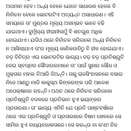
ଅପମାନ ହେବ। ଅନ୍ୟ ବେଳେ ଯେତେ ସାଧାରଣ ହେଲେ ବି
ନିର୍ବାଚନ ବେଳେ ଭୋଟରଟିଏ ଅତ୍ୟନ୍ତ ଅସାଧାରଣ। ଏହି
ସମୟରେ ତା’ ମୁଣ୍ଡର ମୂଲ୍ୟ ଅସମ୍ଭବ ଭାବେ ବଢି
ଯାଇଥାଏ। ଦୁର୍ମୂଲ୍ୟ ହୀରାନୀଳାଠୁଁ ବି ଶତଗୁଣ ଅଧିକ
ହୋଇଯାଏ। ଯଦିଓ ଥରେ ନିର୍ବାଚନ ସରିଗଲେ ଅନ୍ୟ ନିର୍ବାଚନ
ନ ଆସିଲାଯାଏ ତା’ର ମୂଲ୍ୟ କାଣିକଉଡିଠୁ ବି ହୀନ ହୋଇଯାଏ।
ବଡ଼ ବିଚିତ୍ର ଏଇ ଭୋଟରଟିର ଭାଗ୍ୟ। ବଡ଼ ବଡ଼ ପ୍ରତିଶ୍ରୁତି
ଦେଇ ସ୍ବପ୍ନର ସୌଦାଗରମାନେ ତା’ ପାଇଁ ସୁନାର ସୌଧ ଓ
ମୁକ୍ତାର ମହଲ ତିଆରି ଦିଅନ୍ତି। ତାକୁ ରାଜସିଂହାସନରେ ବସାଇ
ନିଜେ ଆଣ୍ଠୁ ମାଡି କାକୁସ୍ଥ କିଙ୍କରଙ୍କ ପରି ଆଦେଶ
ଅପେକ୍ଷାରେ ରହନ୍ତି। ଅଥଚ ଥରେ ନିର୍ବାଚନ ସରିଗଲେ
ପ୍ରତିଶ୍ରୁତି ବଦଳରେ ପ୍ରତିଭାତ ହୁଏ ଭୟଙ୍କର
ପ୍ରତାରଣା। ତା’ ଭାଗ୍ୟ ଏମିତି ଯେ ପ୍ରତି ପାଞ୍ଚବର୍ଷରେ
ଥରେ ଏଇ ପ୍ରତିଶ୍ରୁତି ଓ ପ୍ରତାରଣାର ବିଷମ ଖେଳରେ ସେ
ସାମିଲ ହୁଏ ବାଧ୍ୟବାଧକତାରେ। ସେ କରନ୍ତା ବା କ’ଣ! ନିଜ