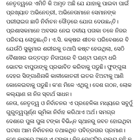
ନେତୃତ୍ୱରେ ଏମିତି କି ଅମୃତ ଅଛି ଯେ ଯାହାକୁ ପାଇବା ପାଇଁ
ପ୍ରଖ୍ୟାତ ଅଭିନେତ୍ରୀ, ଅଭିନେତାମାନେ ସେମାନଙ୍କ
ପରୀରାଇଜ ଛାଡି ନିର୍ବାଚନ ଦୌଡ଼ରେ ଯୋଗ ଦେଉଛନ୍ତି।
ପ୍ରଶାସକମାନେ ଅବସର ନେଇ ଦଳୀୟ ପତାକା ତଳେ ନିଜର
ପରିଚୟ ଲୋଡୁଛନ୍ତି। ଏ.ସି. କକ୍ଷର ଶୀତଳ ପରିବେଶରେ ବି
ଯେଉଁଠି ସୁକୁମାର ଶରୀରକୁ ତଥାପି କଷ୍ଟ ହେଉଥିଲା, ସେଠି
ବୈଶାଖର ଉତ୍ତପ୍ତ ନିଦାଘରେ ବି ଘଣ୍ଟା ଘଣ୍ଟା ଧରି
ଭୋଟର ବାପୁଡାଙ୍କୁ ପ୍ରଭାବିତ କରିବାକୁ ପଡୁଛି। ଫୁଙ୍ଗୁଳା
ଦେହର ସିଙ୍ଗାଣିନାକି କାଳୀକୋତରୀ ଇତର ଝିଅଟାକୁ ଆଣି
କୋଳେଇବାକୁ ପଡୁଛି। କ’ଣ ମିଳେ ଏଥିରୁ। ଦେଶ ଗଠନ, ଲୋକ
କଲ୍ୟାଣ ନା ନିଜ ସ୍ବାର୍ଥ ସାଧନ।
ନେତା, ନେତୃତ୍ୱ ଓ ନିର୍ବାଚନର ଏ ପ୍ରହେଳିକା ମଧ୍ୟରେ ସବୁଠୁଁ
ଗୁରୁତ୍ୱପୂର୍ଣ୍ଣ ଭୂମିକା ନିର୍ବାହ କରିଥାଏ ଅର୍ଥ। ସମଗ୍ର
ଦେଶରେ ପୁଳା ପୁଳା ଟଙ୍କା ବିଭିନ୍ନ ସ୍ଥାନରୁ ଜବତ ହୋଇଥିବା
ଘଟଣା ଆମ ନିର୍ବାଚନର ତଥାକଥିତ ପବିତ୍ରତାର ପ୍ରମାଣ।
କ’ଣ କାମରେ ଆସେ ଏ ଟଙ୍କା। ନିଜ ଭୋଟଟିର ମୂଲ୍ୟ ବୁଝି ନ