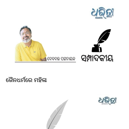
ଜୈନଧର୍ମରେ ମହିଳା