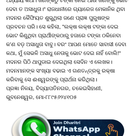
ଅନ୍ୟାୟ କଥା। ଜଣଙ୍କଠୁ ଟଙ୍କା ନେଇ ଆଉ ଜଣଙ୍କୁ ଭୋଟ
ଦେବା ତ ଅସାଧୁତା।“ ରାଜଧାନୀରେ ଗ୍ୟାରେଜ ମେକାନିକ ଥିବା
ମଦନର କୈଫିୟତ ଶୁଭୁଥିଲା ଜଣେ ପ୍ରାଜ୍ଞ ପୁରୁଷଙ୍କ
ପ୍ରବଚନ ପରି। ସେ କହିଲା, ”ଲକ୍ଷ ଲକ୍ଷ ଟଙ୍କା ଦେଇ
ଭୋଟ କିଣୁଥିବା ପ୍ରାର୍ଥୀଙ୍କଠାରୁ ହଜାରେ ଟଙ୍କା ଠକିନେବା
କ’ଣ ବଡ଼ ଅସାଧୁତା ବାବୁ। ବରଂ ଆପଣ ମୋତେ ସାବାସୀ ଦେବା
କଥା, ମୁଁ ସେଭଳି ଅସାଧୁ ନେତାକୁ ଭୋଟ ଦେଇ ନାହିଁ ବୋଲି!“
ମଦନର ପିଠି ଥାପୁଡାଇ ଦେଇଥିଲା ସେଦିନ ଏ ଲେଖକ।
ମଦନମାନଙ୍କ ସଂଖ୍ୟା ବଢାଇ ଏ ଗଣତନ୍ତ୍ରକୁ ରକ୍ଷା
କରିବାକୁ ସେ ଈଶ୍ୱରଙ୍କୁ ପ୍ରାର୍ଥନା କରିଥିଲା।
ପ୍ରଜ୍ଞା ନିଳୟ, ବିଦ୍ୟାପତିନଗର, ଚକେଇସିହାଣୀ,
ଭୁବନେଶ୍ୱର, ମୋ-୮୮୯୫୬୨୪୧୦୫