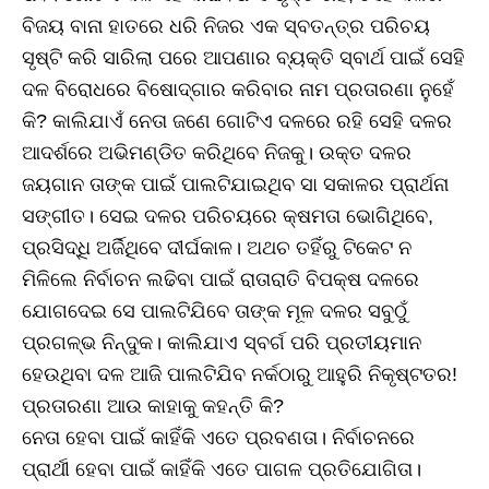
ବିଜୟ ବାନା ହାତରେ ଧରି ନିଜର ଏକ ସ୍ବତନ୍ତ୍ର ପରିଚୟ
ସୃଷ୍ଟି କରି ସାରିଲା ପରେ ଆପଣାର ବ୍ୟକ୍ତି ସ୍ବାର୍ଥ ପାଇଁ ସେହି
ଦଳ ବିରୋଧରେ ବିଷୋଦ୍‌ଗାର କରିବାର ନାମ ପ୍ରତାରଣା ନୁହେଁ
କି? କାଲିଯାଏଁ ନେତା ଜଣେ ଗୋଟିଏ ଦଳରେ ରହି ସେହି ଦଳର
ଆଦର୍ଶରେ ଅଭିମଣ୍ଡିତ କରିଥିବେ ନିଜକୁ। ଉକ୍ତ ଦଳର
ଜୟଗାନ ତାଙ୍କ ପାଇଁ ପାଲଟିଯାଇଥିବ ସା ସକାଳର ପ୍ରାର୍ଥନା
ସଙ୍ଗୀତ। ସେଇ ଦଳର ପରିଚୟରେ କ୍ଷମତା ଭୋଗିଥିବେ,
ପ୍ରସିଦ୍ଧି ଅର୍ଜିଥିବେ ଦୀର୍ଘକାଳ। ଅଥଚ ତହିଁରୁ ଟିକେଟ ନ
ମିଳିଲେ ନିର୍ବାଚନ ଲଢିବା ପାଇଁ ରାତାରାତି ବିପକ୍ଷ ଦଳରେ
ଯୋଗଦେଇ ସେ ପାଲଟିଯିବେ ତାଙ୍କ ମୂଳ ଦଳର ସବୁଠୁଁ
ପ୍ରଗଳ୍‌ଭ ନିନ୍ଦୁକ। କାଲିଯାଏ ସ୍ବର୍ଗ ପରି ପ୍ରତୀୟମାନ
ହେଉଥିବା ଦଳ ଆଜି ପାଲଟିଯିବ ନର୍କଠାରୁ ଆହୁରି ନିକୃଷ୍ଟତର!
ପ୍ରତାରଣା ଆଉ କାହାକୁ କହନ୍ତି କି?
ନେତା ହେବା ପାଇଁ କାହିଁକି ଏତେ ପ୍ରବଣତା। ନିର୍ବାଚନରେ
ପ୍ରାର୍ଥୀ ହେବା ପାଇଁ କାହିଁକି ଏତେ ପାଗଳ ପ୍ରତିଯୋଗିତା।