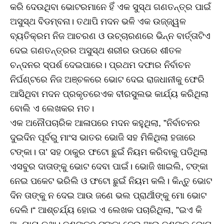
କରି ଦେଉଥିବା ଭୋଟରମାନେ ହିଁ ଏକ ସୁସ୍ଥ ଗଣତନ୍ତ୍ର ପାଇଁ
ଅସୁସ୍ଥ ବିଡମ୍ବନା। ତଥାପି ମଦନ ଭଳି ଏକ ଉଜ୍ଜ୍ୱଳ
ବ୍ୟତିକ୍ରମ ନିଜ ଆଚରଣ ଓ ଉଚ୍ଚାରଣରେ ଭିନ୍ନ ବାର୍ତ୍ତାଟିଏ
ଦେଇ ଗଣତନ୍ତ୍ରର ଅସୁସ୍ଥ ଶରୀର ଉପରେ ଶୀତଳ
ଚନ୍ଦନର ସ୍ପର୍ଶ ଦେଇପାରେ। ପ୍ରଥମ ଦଫାର ନିର୍ବାଚନ
ନିର୍ଘଣ୍ଟରେ ନିଜ ଅଞ୍ଚଳରେ ଭୋଟ ଦେଇ ରାଜଧାନୀକୁ ଫେରି
ଆସିଥିବା ମଦନ ପ୍ରକୃତରେଏକ ବୀରସୁଲଭ କାର୍ଯ୍ୟ କରିଥିଲା
ବୋଲି ଏ ଲେଖକର ମତ।
ଏକ ଅନୌପଚାରିକ ଆଳାପରେ ମଦନ କହୁଥିଲା, ”ନିର୍ବାଚନର
ଦୁଇଦିନ ପୂର୍ବରୁ ମାଂସ ଭାତର ଭୋଜି ସହ ମିଳିଥିଲା ହଜାରେ
ଟଙ୍କା। ତା’ ସହ ଠାକୁର ଫଟୋ ଛୁଇଁ ନିୟମ କରିବାକୁ ପଡିଥିଲା
ଏସବୁର ଦାତାଙ୍କୁ ଭୋଟ ଦେବା ପାଇଁ। ଭୋଜି ଖାଇଲି, ଟଙ୍କା
ନେଇ ପକେଟ ଭରିଲି ଓ ଫଟୋ ଛୁଇଁ ନିୟମ କଲି। କିନ୍ତୁ ଭୋଟ
ଦିନ ତାଙ୍କୁ ନ ଦେଇ ଆଉ ଜଣେ ଭଲ ପ୍ରାର୍ଥୀଙ୍କୁ ମୋ ଭୋଟ
ଦେଲି।“ ଆଶ୍ଚର୍ଯ୍ୟ ହୋଇ ଏ ଲେଖକ ପଚାରିଥିଲା, ”ଇଏ କି