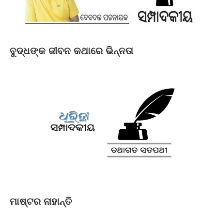
ବୁଦ୍ଧଙ୍କ ଜୀବନ କଥାରେ ଭିନ୍ନତା
ମାଷ୍ଟର ନାହାନ୍ତି