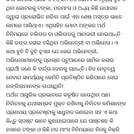
ଥିବା ଭୋଟରକୁ ଟଙ୍କା, ମଦମାଂସ ଓ ଅନ୍ୟ କିଛି ଉପାଦାନ
ଦ୍ୱାରା ପ୍ରଲୋଭିତ କରିବା ପାଇଁ ଏହା ଶେଷ ଅସ୍ତ୍ର ଭାବେ
କାମରେ ଆସିଥାଏ। ଏଥିସହିତ ମୋଟା ଅଙ୍କର ଅର୍ଥ
ବିନିମୟରେ ବଲିଉଡ ବା ଓଲିଉଡରୁ ଆମଦାନୀ ହୋଇଥାନ୍ତି
କିଛି ରଙ୍ଗ ହରାଇ ବସିଥିବା ଅଭିନେତ୍ରୀ ବା ଅଭିନେତା। ଏ
କଥା ବୁଝି ବି ବୁଝି ହୁଏନା ଯେ ସେଇ ଅଭିନେତ୍ରୀ,
ଅଭିନେତାମାନଙ୍କୁ ପ୍ରଚାର ପଟୁଆରରେ ସାମିଲ କରାଇ
ପ୍ରାର୍ଥୀ ଜଣେ କି ବାର୍ତ୍ତା ଦେବାକୁ ଚାହାନ୍ତି। ନିଜ ନେତୃତ୍ୱ
ନେବାର ସାମର୍ଥ୍ୟକୁ କେମିତି ପ୍ରତିଷ୍ଠିତ କରିପାରେ ସେଇ
ରଙ୍ଗିଲାମାନଙ୍କ ଉପସ୍ଥିତି!
ଅର୍ଥର ଆସୁରିକ ପ୍ରଭାବରେ କଳୁଷିତ ହେଉଥିବା ଆମ
ନିର୍ବାଚନକୁ ଯଥାସମ୍ଭବ ମୁକ୍ତ ରଖିବାକୁ ନିର୍ବାଚନ କମିଶନଙ୍କ
ପ୍ରାଣମୟ ପ୍ରଚେଷ୍ଟାକୁ ସାଧୁବାଦ ଜଣାଇବା ସହ ଏ କଥା
କିନ୍ତୁ ସ୍ପଷ୍ଟ ଭାବେ କୁହାଯାଇପାରେ ଯେ ପାଞ୍ଚଶହ କି
ହଜାରେ ଟଙ୍କା ଓ କିଛି ମଦ ମାଂସ ବିନିମୟରେ ନିଜକୁ ବିକ୍ରି