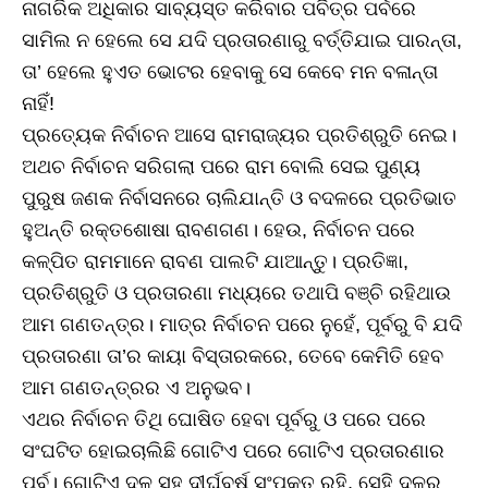
ନାଗରିକ ଅଧିକାର ସାବ୍ୟସ୍ତ କରିବାର ପବିତ୍ର ପର୍ବରେ
ସାମିଲ ନ ହେଲେ ସେ ଯଦି ପ୍ରତାରଣାରୁ ବର୍ତ୍ତିଯାଇ ପାରନ୍ତା,
ତା’ ହେଲେ ହୁଏତ ଭୋଟର ହେବାକୁ ସେ କେବେ ମନ ବଳାନ୍ତା
ନାହିଁ!
ପ୍ରତ୍ୟେକ ନିର୍ବାଚନ ଆସେ ରାମରାଜ୍ୟର ପ୍ରତିଶ୍ରୁତି ନେଇ।
ଅଥଚ ନିର୍ବାଚନ ସରିଗଲା ପରେ ରାମ ବୋଲି ସେଇ ପୁଣ୍ୟ
ପୁରୁଷ ଜଣକ ନିର୍ବାସନରେ ଚାଲିଯାନ୍ତି ଓ ବଦଳରେ ପ୍ରତିଭାତ
ହୁଅନ୍ତି ରକ୍ତଶୋଷା ରାବଣଗଣ। ହେଉ, ନିର୍ବାଚନ ପରେ
କଳ୍ପିତ ରାମମାନେ ରାବଣ ପାଲଟି ଯାଆନ୍ତୁ। ପ୍ରତିଜ୍ଞା,
ପ୍ରତିଶ୍ରୁତି ଓ ପ୍ରତାରଣା ମଧ୍ୟରେ ତଥାପି ବଞ୍ଚି ରହିଥାଉ
ଆମ ଗଣତନ୍ତ୍ର। ମାତ୍ର ନିର୍ବାଚନ ପରେ ନୁହେଁ, ପୂର୍ବରୁ ବି ଯଦି
ପ୍ରତାରଣା ତା’ର କାୟା ବିସ୍ତାରକରେ, ତେବେ କେମିତି ହେବ
ଆମ ଗଣତନ୍ତ୍ରର ଏ ଅନୁଭବ।
ଏଥର ନିର୍ବାଚନ ତିଥି ଘୋଷିତ ହେବା ପୂର୍ବରୁ ଓ ପରେ ପରେ
ସଂଘଟିତ ହୋଇଚାଲିଛି ଗୋଟିଏ ପରେ ଗୋଟିଏ ପ୍ରତାରଣାର
ପର୍ବ। ଗୋଟିଏ ଦଳ ସହ ଦୀର୍ଘବର୍ଷ ସଂପୃକ୍ତ ରହି, ସେହି ଦଳର